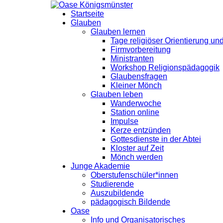
Startseite
Glauben
Glauben lernen
Tage religiöser Orientierung u
Firmvorbereitung
Ministranten
Workshop Religionspädagogik
Glaubensfragen
Kleiner Mönch
Glauben leben
Wanderwoche
Station online
Impulse
Kerze entzünden
Gottesdienste in der Abtei
Kloster auf Zeit
Mönch werden
Junge Akademie
Oberstufenschüler*innen
Studierende
Auszubildende
pädagogisch Bildende
Oase
Info und Organisatorisches