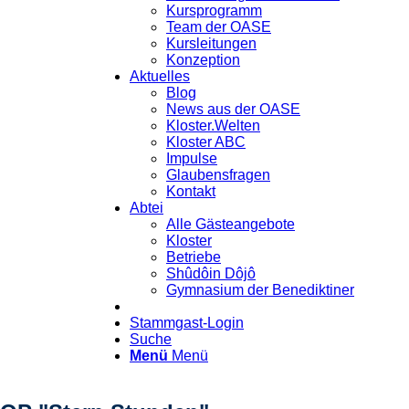
Kursprogramm
Team der OASE
Kursleitungen
Konzeption
Aktuelles
Blog
News aus der OASE
Kloster.Welten
Kloster ABC
Impulse
Glaubensfragen
Kontakt
Abtei
Alle Gästeangebote
Kloster
Betriebe
Shûdôin Dôjô
Gymnasium der Benediktiner
Stammgast-Login
Suche
Menü
Menü