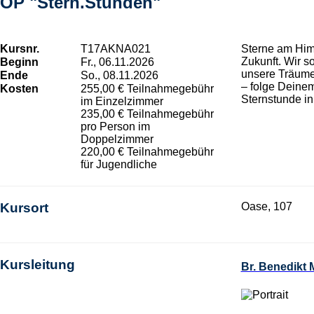
OP "Stern.Stunden"
Kursnr.
T17AKNA021
Sterne am Himm
Zukunft. Wir s
Beginn
Fr., 06.11.2026
unsere Träume,
Ende
So., 08.11.2026
– folge Deinem
Kosten
255,00 € Teilnahmegebühr
Sternstunde i
im Einzelzimmer
235,00 € Teilnahmegebühr
pro Person im
Doppelzimmer
220,00 € Teilnahmegebühr
für Jugendliche
Kursort
Oase, 107
Kursleitung
Br. Benedikt 