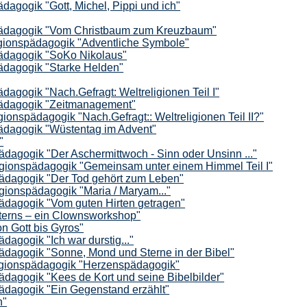
agogik "Gott, Michel, Pippi und ich"
ädagogik "Vom Christbaum zum Kreuzbaum"
gionspädagogik "Adventliche Symbole"
ädagogik "SoKo Nikolaus"
dagogik "Starke Helden"
agogik "Nach.Gefragt: Weltreligionen Teil I"
ädagogik "Zeitmanagement"
onspädagogik "Nach.Gefragt:: Weltreligionen Teil II?"
dagogik "Wüstentag im Advent"
"
dagogik "Der Aschermittwoch - Sinn oder Unsinn ..."
gionspädagogik "Gemeinsam unter einem Himmel Teil I"
ädagogik "Der Tod gehört zum Leben"
gionspädagogik "Maria / Maryam..."
dagogik "Vom guten Hirten getragen"
terns – ein Clownsworkshop"
on Gott bis Gyros"
agogik "Ich war durstig..."
dagogik "Sonne, Mond und Sterne in der Bibel"
igionspädagogik "Herzenspädagogik"
dagogik "Kees de Kort und seine Bibelbilder"
dagogik "Ein Gegenstand erzählt"
n"