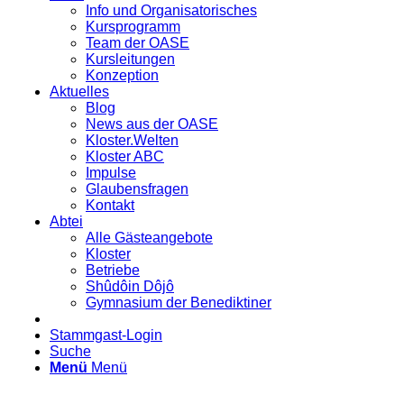
Info und Organisatorisches
Kursprogramm
Team der OASE
Kursleitungen
Konzeption
Aktuelles
Blog
News aus der OASE
Kloster.Welten
Kloster ABC
Impulse
Glaubensfragen
Kontakt
Abtei
Alle Gästeangebote
Kloster
Betriebe
Shûdôin Dôjô
Gymnasium der Benediktiner
Stammgast-Login
Suche
Menü
Menü