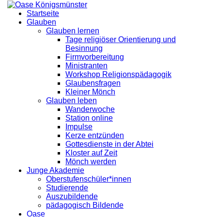
Startseite
Glauben
Glauben lernen
Tage religiöser Orientierung und
Besinnung
Firmvorbereitung
Ministranten
Workshop Religionspädagogik
Glaubensfragen
Kleiner Mönch
Glauben leben
Wanderwoche
Station online
Impulse
Kerze entzünden
Gottesdienste in der Abtei
Kloster auf Zeit
Mönch werden
Junge Akademie
Oberstufenschüler*innen
Studierende
Auszubildende
pädagogisch Bildende
Oase