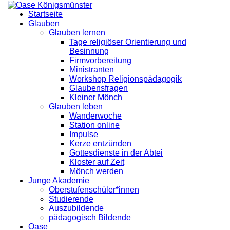
Startseite
Glauben
Glauben lernen
Tage religiöser Orientierung und
Besinnung
Firmvorbereitung
Ministranten
Workshop Religionspädagogik
Glaubensfragen
Kleiner Mönch
Glauben leben
Wanderwoche
Station online
Impulse
Kerze entzünden
Gottesdienste in der Abtei
Kloster auf Zeit
Mönch werden
Junge Akademie
Oberstufenschüler*innen
Studierende
Auszubildende
pädagogisch Bildende
Oase