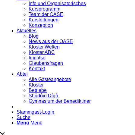
Info und Organisatorisches
Kursprogramm
Team der OASE
Kursleitungen
Konzeption
Aktuelles
Blog
News aus der OASE
Kloster.Welten
Kloster ABC
Impulse
Glaubensfragen
Kontakt
Abtei
Alle Gästeangebote
Kloster
Betriebe
Shûdôin Dôjô
Gymnasium der Benediktiner
Stammgast-Login
Suche
Menü
Menü