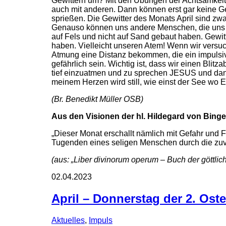
Gewittern um? Mit den Übungen der Achtsamkeit. 
auch mit anderen. Dann können erst gar keine Ge
sprießen. Die Gewitter des Monats April sind zw
Genauso können uns andere Menschen, die uns wi
auf Fels und nicht auf Sand gebaut haben. Gewitte
haben. Vielleicht unseren Atem! Wenn wir versuc
Atmung eine Distanz bekommen, die ein impulsive
gefährlich sein. Wichtig ist, dass wir einen Blitza
tief einzuatmen und zu sprechen JESUS und da
meinem Herzen wird still, wie einst der See wo ER
(Br. Benedikt Müller OSB)
Aus den Visionen der hl. Hildegard von Bingen
„Dieser Monat erschallt nämlich mit Gefahr und F
Tugenden eines seligen Menschen durch die zuvor
(aus: „Liber divinorum operum – Buch der göttlic
02.04.2023
April – Donnerstag der 2. Os
Aktuelles
,
Impuls