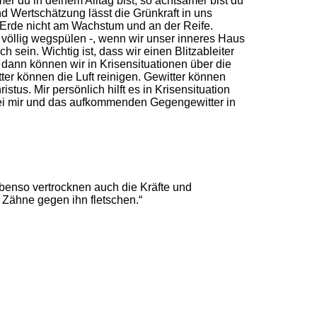
r du in deinem Alltag bist, so achtsamer bist du
 Wertschätzung lässt die Grünkraft in uns
r Erde nicht am Wachstum und an der Reife.
völlig wegspülen -, wenn wir unser inneres Haus
 sein. Wichtig ist, dass wir einen Blitzableiter
dann können wir in Krisensituationen über die
er können die Luft reinigen. Gewitter können
istus. Mir persönlich hilft es in Krisensituation
ei mir und das aufkommenden Gegengewitter in
Ebenso vertrocknen auch die Kräfte und
 Zähne gegen ihn fletschen.“