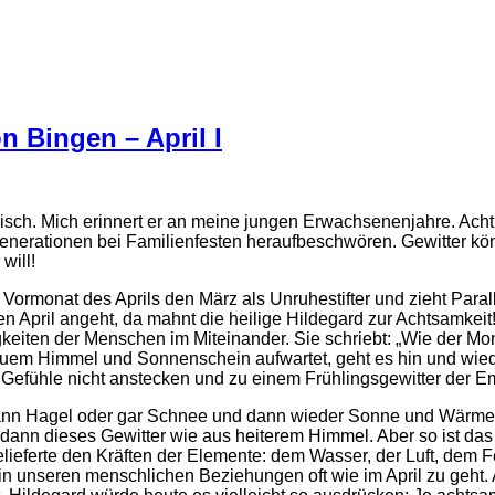
 Bingen – April I
rmisch. Mich erinnert er an meine jungen Erwachsenenjahre. Ach
nerationen bei Familienfesten heraufbeschwören. Gewitter kön
will!
 Vormonat des Aprils den März als Unruhestifter und zieht Para
 April angeht, da mahnt die heilige Hildegard zur Achtsamkeit!
gkeiten der Menschen im Miteinander. Sie schriebt: „Wie der Mon
uem Himmel und Sonnenschein aufwartet, geht es hin und wied
 Gefühle nicht anstecken und zu einem Frühlingsgewitter der E
l, dann Hagel oder gar Schnee und dann wieder Sonne und Wär
dann dieses Gewitter wie aus heiterem Himmel. Aber so ist das 
ferte den Kräften der Elemente: dem Wasser, der Luft, dem Feu
in unseren menschlichen Beziehungen oft wie im April zu geht.