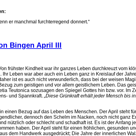
en:
 wenn er manchmal furchterregend donnert.“
n Bingen April III
on frühster Kindheit war ihr ganzes Leben durchkreuzt vom klö
Ihr Leben war aber auch ein Leben ganz in Kreislauf der Jahre
aher ist es auch nicht verwunderlich, dass bei der weisen Magi
Bezug zum geistigen und vor allem geistlichem Leben. Das geist
hetia Teutonica sozusagen den Spiegel Gottes hin bzw. vor. Im 
ens- und Spannkraft.
„Diese Grünkraft erhält jeder Mensch bis i
 in einen Bezug auf das Leben des Menschen. Der April steht fü
gendlicher, dennoch den Schelm im Nacken, noch nicht ganz Er
nd nützlich oder schlecht und schadhaft ist. Es ist der Anfang je
men haben. Der April steht für einen fröhlichen, gesunden und
 aus dem Handwerk ausgedrückt; Die Jahre der innerlichen Walz