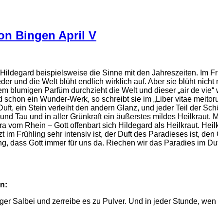
on Bingen April V
 Hildegard beispielsweise die Sinne mit den Jahreszeiten. Im F
 und die Welt blüht endlich wirklich auf. Aber sie blüht nicht n
m blumigen Parfüm durchzieht die Welt und dieser „air de vie“
nd schon ein Wunder-Werk, so schreibt sie im „Liber vitae meit
uft, ein Stein verleiht den andern Glanz, und jeder Teil der 
und Tau und in aller Grünkraft ein äußerstes mildes Heilkraut. Me
om Rhein – Gott offenbart sich Hildegard als Heilkraut. Heilkräu
zt im Frühling sehr intensiv ist, der Duft des Paradieses ist, d
ung, dass Gott immer für uns da. Riechen wir das Paradies im Du
n:
er Salbei und zerreibe es zu Pulver. Und in jeder Stunde, wen d