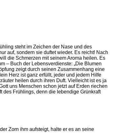
rühling steht im Zeichen der Nase und des
ur auf, sondern sie duftet wieder. Es reicht! Nach
 will die Schmerzen mit seinem Aroma heilen. Es
orum – Buch der Lebensverdienste: „Die Blumen
Schöpfung zeigt durch seinen Zusammenhang eine
in Herz ist ganz erfüllt, jeder und jedem Hilfe
ter heilen durch ihren Duft. Vielleicht ist es ja
en Gott uns Menschen schon jetzt auf Erden riechen
ft des Frühlings, denn die lebendige Grünkraft
er Zorn ihm aufsteigt, halte er es an seine