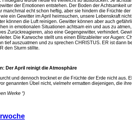
Hildegard würde heute es vielleicht so ausdrücken: Je achtsame
witter der Emotionen entstehen. Der Boden der Achtsamkeit und
ar manchmal echt schon heftig, aber sie hindern die Früchte de
e ein Gewitter im April heimsuchen, unsere Lebenskraft nicht 
r können die Luft reinigen. Gewitter können aber auch gefährlich
hen in emotionalen Situationen achtsam ein und aus zu atmen, 
s Zurückreagieren, also eine Gegengewitter, verhindert. Gewitt
bleiter. Die Karwoche stellt uns einen Blitzableiter vor Augen: Chr
nn tief auszuatmen und zu sprechen CHRISTUS. ER ist dann b
 den Sturm stillte.
: Der April reinigt die Atmosphäre
urcht und dennoch trocknet er die Früchte der Erde nicht aus. 
 genannten Übel nicht, vielmehr ermatten diejenigen, die ihre
hen Werke “)
terwoche