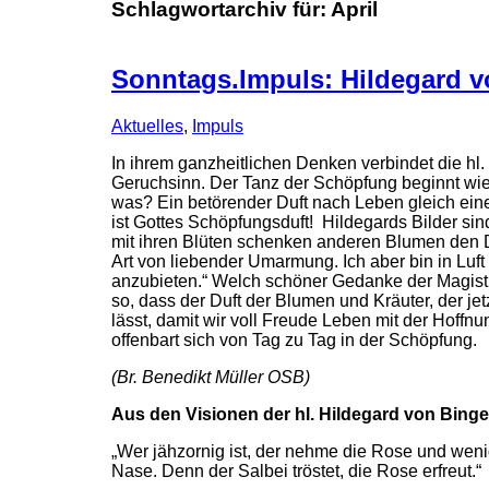
Schlagwortarchiv für:
April
Sonntags.Impuls: Hildegard v
Aktuelles
,
Impuls
In ihrem ganzheitlichen Denken verbindet die hl.
Geruchsinn. Der Tanz der Schöpfung beginnt wieder
was? Ein betörender Duft nach Leben gleich eine
ist Gottes Schöpfungsduft! Hildegards Bilder si
mit ihren Blüten schenken anderen Blumen den D
Art von liebender Umarmung. Ich aber bin in Luft 
anzubieten.“ Welch schöner Gedanke der Magistra v
so, dass der Duft der Blumen und Kräuter, der jet
lässt, damit wir voll Freude Leben mit der Hoffn
offenbart sich von Tag zu Tag in der Schöpfung.
(Br. Benedikt Müller OSB)
Aus den Visionen der hl. Hildegard von Binge
„Wer jähzornig ist, der nehme die Rose und wenig
Nase. Denn der Salbei tröstet, die Rose erfreut.“