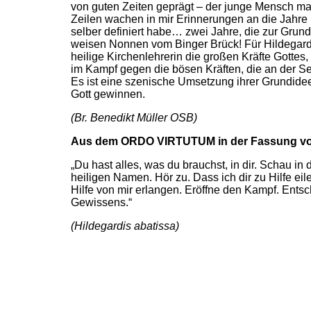
von guten Zeiten geprägt – der junge Mensch ma
Zeilen wachen in mir Erinnerungen an die Jahre
selber definiert habe… zwei Jahre, die zur Gr
weisen Nonnen vom Binger Brück! Für Hildegard i
heilige Kirchenlehrerin die großen Kräfte Gottes
im Kampf gegen die bösen Kräften, die an der 
Es ist eine szenische Umsetzung ihrer Grundide
Gott gewinnen.
(Br. Benedikt Müller OSB)
Aus dem ORDO VIRTUTUM in der Fassung v
„Du hast alles, was du brauchst, in dir. Schau i
heiligen Namen. Hör zu. Dass ich dir zu Hilfe eil
Hilfe von mir erlangen. Eröffne den Kampf. Ents
Gewissens.“
(Hildegardis abatissa)