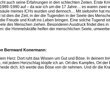
cht auch seine Erfahrungen in den schlechten Zeiten. Erste Kr
 1989 /1990 auf – da war ich um die 17 Jahre… es waren zwei 
undsäule meines ICHs wurden und dennoch… Mit siebzehn hat ma
st dies die Zeit, in der die Tugenden in der Seele des Mensch
, die Freude und Kraft ins Leben bringen. Eine solche Tugend ist
Seele des Menschen ziehen. Besonderen Ausdruck findet dies 
en: die Himmelskräfte helfen der menschlichen Seele, umwerbe
on Bernward Konermann:
n dein Herz: Dort ruht das Wissen um Gut und Böse. In deinem Inn
e, mit jedem Herzschlag klopfe ich an. Ort des Kampfes, Ort der
cheide dich. Ich werde das Böse von dir nehmen. Und dir die K