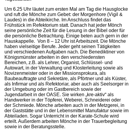
Um 6.25 Uhr läutet zum ersten Mal am Tag die Hausglocke
und ruft die Mönche zum Gebet: der Morgenhore (Vigil &
Laudes) in die Abteikirche. Im Anschluss findet das
Frühstück im Refektorium statt. Danach hat jeder Mönch
seine persönliche Zeit für die Lesung in der Bibel oder für
die persönliche Betrachtung. Einige beten auch gern in der
Hauskappelle. Von 8 – 12 Uhr ist Arbeitszeit. Die Mönche
haben vielseitige Berufe. Jeder geht seinen Tätigkeiten
und verschiedenen Aufgaben nach. Die Benediktiner von
Königsmünster arbeiten in den verschiedensten
Bereichen, z.B. als Lehrer, Organist, Schlüssel- und
Autowart, in der Verwaltung und Klosterleitung sowie als
Novizenmeister oder in der Missionsprokura, als
Baubeauftragte und Sekretäre, als Pförtner und als Küster,
als Infirmar und als Refektoriar, aber auch als Seelsorger in
der Umgebung oder im Gastbereich sowie der
Jugendarbeit in der OASE. Sie wirken „kre-aktiv“ als
Handwerker in der Töpferei, Weberei, Schneiderei oder
der Schmiede. Mönche arbeiten auch in der Metzgerei, in
der Gaststätte und in der Lebensmittel Manufaktur sowie im
Abteiladen. Sogar Unterricht in der Karate-Schule wird
erteilt. Außerdem arbeiten Mönche in der Trauerbegleitung
sowie in der Beratungsstelle.