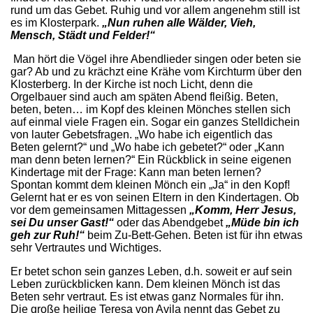
rund um das Gebet. Ruhig und vor allem angenehm still ist
es im Klosterpark.
„Nun ruhen alle Wälder, Vieh,
Mensch, Städt und Felder!“
Man hört die Vögel ihre Abendlieder singen oder beten sie
gar? Ab und zu krächzt eine Krähe vom Kirchturm über den
Klosterberg. In der Kirche ist noch Licht, denn die
Orgelbauer sind auch am späten Abend fleißig. Beten,
beten, beten… im Kopf des kleinen Mönches stellen sich
auf einmal viele Fragen ein. Sogar ein ganzes Stelldichein
von lauter Gebetsfragen. „Wo habe ich eigentlich das
Beten gelernt?“ und „Wo habe ich gebetet?“ oder „Kann
man denn beten lernen?“ Ein Rückblick in seine eigenen
Kindertage mit der Frage: Kann man beten lernen?
Spontan kommt dem kleinen Mönch ein „Ja“ in den Kopf!
Gelernt hat er es von seinen Eltern in den Kindertagen. Ob
vor dem gemeinsamen Mittagessen
„Komm, Herr Jesus,
sei Du unser Gast!“
oder das Abendgebet
„Müde bin ich
geh zur Ruh!“
beim Zu-Bett-Gehen. Beten ist für ihn etwas
sehr Vertrautes und Wichtiges.
Er betet schon sein ganzes Leben, d.h. soweit er auf sein
Leben zurückblicken kann. Dem kleinen Mönch ist das
Beten sehr vertraut. Es ist etwas ganz Normales für ihn.
Die große heilige Teresa von Avila nennt das Gebet zu