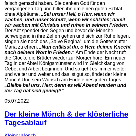
falsch gemacht haben. Sie danken Gott für den
vergangenen Tag und bitten ihn um einen guten Schlaf
ohne Alpträume.
„Sei unser Heil, o Herr, wenn wir
wachen, und unser Schutz, wenn wir schlafen; damit
wir wachen mit Christus und ruhen in seinem Frieden.“
Der Abt spendet den Segen und bevor die Mönche
schweigend in ihre Zellen gehen und sich zur Ruhe legen,
singen sie noch das „Salve Regina“, um die Gottesmutter
Maria zu ehren.
„Nun entlässt du, o Herr, deinen Knecht
nach deinem Wort in Frieden.“
Am Ende der Nacht ruft
die Glocke die Brüder wieder zur Morgenhore. Ein neuer
Tag in der Abtei Königsmünster wird im Gleichklang von
Gebet und Arbeit beginnen. Und so geht es immer weiter
und weiter und weiter und das ist gut so, findet der kleine
Mönch! Und sein Wunsch am Ende eines jeden Tages:
„Bleibe bei uns, Herr, denn es will Abend werden und
der Tag hat sich geneigt!“
05.07.2022
Der kleine Mönch & der klösterliche
Tagesablauf
Kleiner Mönch