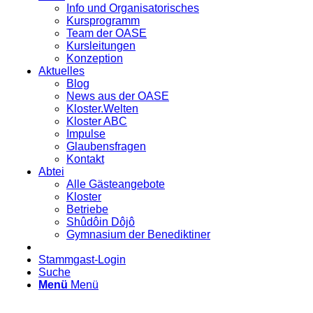
Info und Organisatorisches
Kursprogramm
Team der OASE
Kursleitungen
Konzeption
Aktuelles
Blog
News aus der OASE
Kloster.Welten
Kloster ABC
Impulse
Glaubensfragen
Kontakt
Abtei
Alle Gästeangebote
Kloster
Betriebe
Shûdôin Dôjô
Gymnasium der Benediktiner
Stammgast-Login
Suche
Menü
Menü