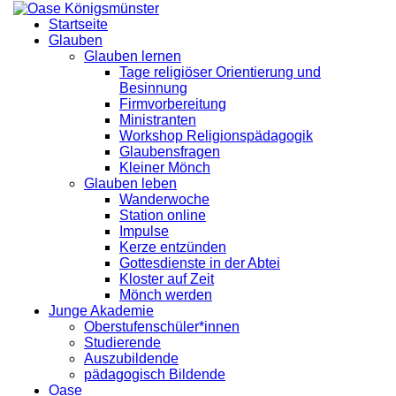
Startseite
Glauben
Glauben lernen
Tage religiöser Orientierung und
Besinnung
Firmvorbereitung
Ministranten
Workshop Religionspädagogik
Glaubensfragen
Kleiner Mönch
Glauben leben
Wanderwoche
Station online
Impulse
Kerze entzünden
Gottesdienste in der Abtei
Kloster auf Zeit
Mönch werden
Junge Akademie
Oberstufenschüler*innen
Studierende
Auszubildende
pädagogisch Bildende
Oase