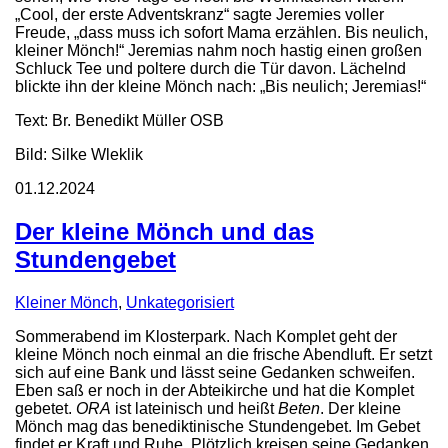
„Cool, der erste Adventskranz“ sagte Jeremies voller
Freude, „dass muss ich sofort Mama erzählen. Bis neulich,
kleiner Mönch!“ Jeremias nahm noch hastig einen großen
Schluck Tee und poltere durch die Tür davon. Lächelnd
blickte ihn der kleine Mönch nach: „Bis neulich; Jeremias!“
Text: Br. Benedikt Müller OSB
Bild: Silke Wleklik
01.12.2024
Der kleine Mönch und das
Stundengebet
Kleiner Mönch
,
Unkategorisiert
Sommerabend im Klosterpark. Nach Komplet geht der
kleine Mönch noch einmal an die frische Abendluft. Er setzt
sich auf eine Bank und lässt seine Gedanken schweifen.
Eben saß er noch in der Abteikirche und hat die Komplet
gebetet.
ORA
ist lateinisch und heißt
Beten
. Der kleine
Mönch mag das benediktinische Stundengebet. Im Gebet
findet er Kraft und Ruhe. Plötzlich kreisen seine Gedanken