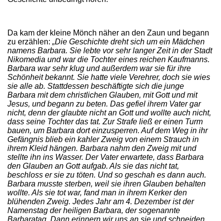
Da kam der kleine Mönch näher an den Zaun und begann
zu erzählen:
„Die Geschichte dreht sich um ein Mädchen
namens Barbara. Sie lebte vor sehr langer Zeit in der Stadt
Nikomedia und war die Tochter eines reichen Kaufmanns.
Barbara war sehr klug und außerdem war sie für ihre
Schönheit bekannt. Sie hatte viele Verehrer, doch sie wies
sie alle ab. Stattdessen beschäftigte sich die junge
Barbara mit dem christlichen Glauben, mit Gott und mit
Jesus, und begann zu beten. Das gefiel ihrem Vater gar
nicht, denn der glaubte nicht an Gott und wollte auch nicht,
dass seine Tochter das tat. Zur Strafe ließ er einen Turm
bauen, um Barbara dort einzusperren. Auf dem Weg in ihr
Gefängnis blieb ein kahler Zweig von einem Strauch in
ihrem Kleid hängen. Barbara nahm den Zweig mit und
stellte ihn ins Wasser. Der Vater erwartete, dass Barbara
den Glauben an Gott aufgab. Als sie das nicht tat,
beschloss er sie zu töten. Und so geschah es dann auch.
Barbara musste sterben, weil sie ihren Glauben behalten
wollte. Als sie tot war, fand man in ihrem Kerker den
blühenden Zweig. Jedes Jahr am 4. Dezember ist der
Namenstag der heiligen Barbara, der sogenannte
Barbaratag. Dann erinnern wir uns an sie und schneiden