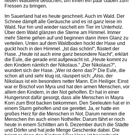
lieben Waldtiere besuchen, um Ihnen ein paar Gaben zum
Fressen zu bringen.
Im Sauerland hat es heute geschneit. Auch im Wald. Der
Schnee dämpft alle Geräusche und es ist ganz leise im
Wald. Nur hin und wieder raschelt ein Tier im Unterholz.
Über dem Wald glänzen die Sterne am Himmel. Immer
mehr Sterne gehen auf und beginnen dann ihren Glanz zu
verteilen. Unten auf dem Waldboden hockt der Hase und
guckt hoch in den Himmel. „Ist das schön!“, flüstert der
Hase. „Heute ist auch eine ganz besondere Nacht“, erklärt
die Eule, die gerade erst aufgewacht ist. „Heute kommt zu
den Kindern nämlich der Nikolaus.“ „Der Nikolaus?“,
wundert sich der Hase. „Wer ist denn das?“ Die Eule, die
schon alt und sehr klug ist, räuspert sich: „Also, der
Nikolaus ist ein besonders netter Mann. Ein Heiliger. Einst
war er Bischof von Myra und hat den armen Menschen, vor
allem den Kindern, in der Not geholfen. Er hat in einer
Hungersnot dafür gesorgt, dass alle Menschen in Mayra
Korn zum Brot backen bekommen. Den Seeleuten hat er in
einem Sturm geholfen und sie gerettet. Ja, er hatte ein
großes Herz für die Menschen in Not. Darum nennen die
Menschen ihn auch einen Nothelfer. Darum fährt er noch
heute in einem Schlitten am 6. Dezember durch die Städte
und Dörfer und hat jede Menge Geschenke dabei. Die