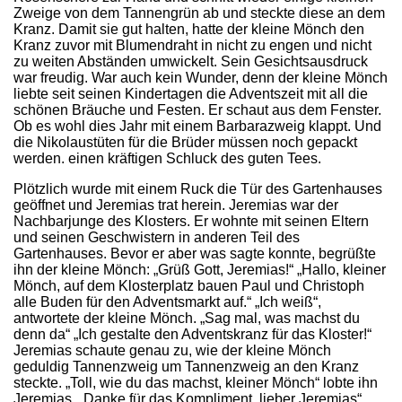
Zweige von dem Tannengrün ab und steckte diese an dem
Kranz. Damit sie gut halten, hatte der kleine Mönch den
Kranz zuvor mit Blumendraht in nicht zu engen und nicht
zu weiten Abständen umwickelt. Sein Gesichtsausdruck
war freudig. War auch kein Wunder, denn der kleine Mönch
liebte seit seinen Kindertagen die Adventszeit mit all die
schönen Bräuche und Festen. Er schaut aus dem Fenster.
Ob es wohl dies Jahr mit einem Barbarazweig klappt. Und
die Nikolaustüten für die Brüder müssen noch gepackt
werden. einen kräftigen Schluck des guten Tees.
Plötzlich wurde mit einem Ruck die Tür des Gartenhauses
geöffnet und Jeremias trat herein. Jeremias war der
Nachbarjunge des Klosters. Er wohnte mit seinen Eltern
und seinen Geschwistern in anderen Teil des
Gartenhauses. Bevor er aber was sagte konnte, begrüßte
ihn der kleine Mönch: „Grüß Gott, Jeremias!“ „Hallo, kleiner
Mönch, auf dem Klosterplatz bauen Paul und Christoph
alle Buden für den Adventsmarkt auf.“ „Ich weiß“,
antwortete der kleine Mönch. „Sag mal, was machst du
denn da“ „Ich gestalte den Adventskranz für das Kloster!“
Jeremias schaute genau zu, wie der kleine Mönch
geduldig Tannenzweig um Tannenzweig an den Kranz
steckte. „Toll, wie du das machst, kleiner Mönch“ lobte ihn
Jeremias. „Danke für das Kompliment, lieber Jeremias“,