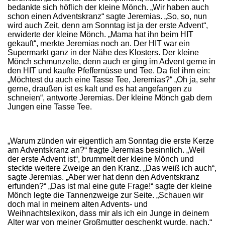
bedankte sich höflich der kleine Mönch. „Wir haben auch
schon einen Adventskranz“ sagte Jeremias. „So, so, nun
wird auch Zeit, denn am Sonntag ist ja der erste Advent“,
erwiderte der kleine Mönch. „Mama hat ihn beim HIT
gekauft“, merkte Jeremias noch an. Der HIT war ein
Supermarkt ganz in der Nähe des Klosters. Der kleine
Mönch schmunzelte, denn auch er ging im Advent gerne in
den HIT und kaufte Pfeffernüsse und Tee. Da fiel ihm ein:
„Möchtest du auch eine Tasse Tee, Jeremias?“ „Oh ja, sehr
gerne, draußen ist es kalt und es hat angefangen zu
schneien“, antworte Jeremias. Der kleine Mönch gab dem
Jungen eine Tasse Tee.
„Warum zünden wir eigentlich am Sonntag die erste Kerze
am Adventskranz an?“ fragte Jeremias besinnlich. „Weil
der erste Advent ist“, brummelt der kleine Mönch und
steckte weitere Zweige an den Kranz. „Das weiß ich auch“,
sagte Jeremias. „Aber wer hat denn den Adventskranz
erfunden?“ „Das ist mal eine gute Frage!“ sagte der kleine
Mönch legte die Tannenzweige zur Seite. „Schauen wir
doch mal in meinem alten Advents- und
Weihnachtslexikon, dass mir als ich ein Junge in deinem
Alter war von meiner Großmutter geschenkt wurde, nach.“