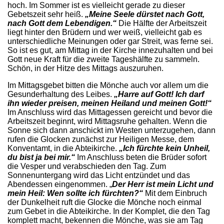
hoch. Im Sommer ist es vielleicht gerade zu dieser
Gebetszeit sehr heiß.
„Meine Seele dürstet nach Gott,
nach Gott dem Lebendigen.“
Die Hälfte der Arbeitszeit
liegt hinter den Brüdern und wer weiß, vielleicht gab es
unterschiedliche Meinungen oder gar Streit, was ferne sei.
So ist es gut, am Mittag in der Kirche innezuhalten und bei
Gott neue Kraft für die zweite Tageshälfte zu sammeln.
Schön, in der Hitze des Mittags auszuruhen.
Im Mittagsgebet bitten die Mönche auch vor allem um die
Gesunderhaltung des Leibes.
„Harre auf Gott! Ich darf
ihn wieder preisen, meinen Heiland und meinen Gott!“
Im Anschluss wird das Mittagessen gereicht und bevor die
Arbeitszeit beginnt, wird Mittagsruhe gehalten. Wenn die
Sonne sich dann anschickt im Westen unterzugehen, dann
rufen die Glocken zunächst zur Heiligen Messe, dem
Konventamt, in die Abteikirche.
„Ich fürchte kein Unheil,
du bist ja bei mir.“
Im Anschluss beten die Brüder sofort
die Vesper und verabschieden den Tag. Zum
Sonnenuntergang wird das Licht entzündet und das
Abendessen eingenommen. „
Der Herr ist mein Licht und
mein Heil: Wen sollte ich fürchten?“
Mit dem Einbruch
der Dunkelheit ruft die Glocke die Mönche noch einmal
zum Gebet in die Abteikirche. In der Komplet, die den Tag
komplett macht, bekennen die Mönche, was sie am Tag