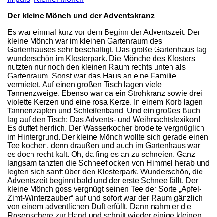
Der kleine Mönch und der Adventskranz
Es war einmal kurz vor dem Beginn der Adventszeit. Der
kleine Mönch war im kleinen Gartenraum des
Gartenhauses sehr beschäftigt. Das große Gartenhaus lag
wunderschön im Klosterpark. Die Mönche des Klosters
nutzten nur noch den kleinen Raum rechts unten als
Gartenraum. Sonst war das Haus an eine Familie
vermietet. Auf einen großen Tisch lagen viele
Tannenzweige. Ebenso war da ein Strohkranz sowie drei
violette Kerzen und eine rosa Kerze. In einem Korb lagen
Tannenzapfen und Schleifenband. Und ein großes Buch
lag auf den Tisch: Das Advents- und Weihnachtslexikon!
Es duftet herrlich. Der Wasserkocher brodelte vergnüglich
im Hintergrund. Der kleine Mönch wollte sich gerade einen
Tee kochen, denn draußen und auch im Gartenhaus war
es doch recht kalt. Oh, da fing es an zu schneien. Ganz
langsam tanzten die Schneeflocken von Himmel herab und
legten sich sanft über den Klosterpark. Wunderschön, die
Adventszeit beginnt bald und der erste Schnee fällt. Der
kleine Mönch goss vergnügt seinen Tee der Sorte „Apfel-
Zimt-Winterzauber“ auf und sofort war der Raum gänzlich
von einem adventlichen Duft erfüllt. Dann nahm er die
Rosenschere zur Hand und schnitt wieder einige kleinen