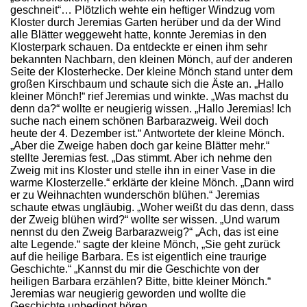
geschneit“… Plötzlich wehte ein heftiger Windzug vom
Kloster durch Jeremias Garten herüber und da der Wind
alle Blätter weggeweht hatte, konnte Jeremias in den
Klosterpark schauen. Da entdeckte er einen ihm sehr
bekannten Nachbarn, den kleinen Mönch, auf der anderen
Seite der Klosterhecke. Der kleine Mönch stand unter dem
großen Kirschbaum und schaute sich die Äste an. „Hallo
kleiner Mönch!“ rief Jeremias und winkte. „Was machst du
denn da?“ wollte er neugierig wissen. „Hallo Jeremias! Ich
suche nach einem schönen Barbarazweig. Weil doch
heute der 4. Dezember ist.“ Antwortete der kleine Mönch.
„Aber die Zweige haben doch gar keine Blätter mehr.“
stellte Jeremias fest. „Das stimmt. Aber ich nehme den
Zweig mit ins Kloster und stelle ihn in einer Vase in die
warme Klosterzelle.“ erklärte der kleine Mönch. „Dann wird
er zu Weihnachten wunderschön blühen.“ Jeremias
schaute etwas ungläubig. „Woher weißt du das denn, dass
der Zweig blühen wird?“ wollte ser wissen. „Und warum
nennst du den Zweig Barbarazweig?“ „Ach, das ist eine
alte Legende.“ sagte der kleine Mönch, „Sie geht zurück
auf die heilige Barbara. Es ist eigentlich eine traurige
Geschichte.“ „Kannst du mir die Geschichte von der
heiligen Barbara erzählen? Bitte, bitte kleiner Mönch.“
Jeremias war neugierig geworden und wollte die
Geschichte unbedingt hören.