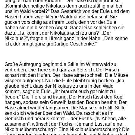
bringt er dann den Kindern.“ Der Hase ist beeindruckt.
„Kommt der heilige Nikolaus denn auch zufällig mal bei
uns im Wald vorbei?“ Das Gespräch von der Eule und dem
Hasen haben zwei kleine Waldmäuse belauscht. Sie
gucken vorsichtig aus ihrem Loch, denn vor der Eule
haben sie ein bisschen Angst. Ganz leise schleichen sie
dazu. „Ja, kommt der Nikolaus auch zu uns?“ „Der
Nikolaus?“, fragt ein Hirsch ganz in der Nähe. „Den kenne
ich, der bringt ganz großartige Geschenke.“
Große Aufregung beginnt die Stille im Winterwald zu
vertreiben. Die Tiere sind ganz außer sich. Der Hirsch
scharrt mit den Hufen. Der Hase atmet schnell. Die Mäuse
wispern aufgeregt. Nur die Eule bleibt ruhig hocken. „Ich
glaube nicht, dass der Nikolaus zu uns in den Wald
kommt“, sagt die Eule. „Ihr braucht euch gar nicht zu
freuen.“ Die Tiere sind traurig. Der Hirsch lässt den Kopf
hängen, sodass sein Geweih fast den Boden berührt. Der
Hase atmet wieder langsamer. Die Mäuse sind still. Stille
senkt sich wieder über den Wald. Da raschelt es im
Gebüsch und heraus kommt… der Fuchs. „’N Abend, alle
zusammen“, wünscht der Fuchs. „Jemand Lust auf eine
Nikolausüberraschung?“ Eine Nikolausüberraschung? Die
Tiere werden wieder ganz aufgeregt. Ist der Nikolaus doch