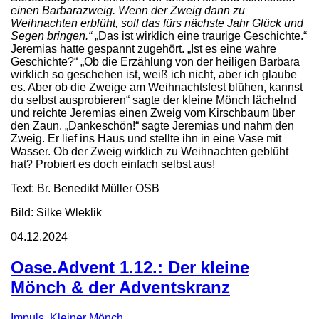
einen Barbarazweig. Wenn der Zweig dann zu
Weihnachten erblüht, soll das fürs nächste Jahr Glück und
Segen bringen.“
„Das ist wirklich eine traurige Geschichte.“
Jeremias hatte gespannt zugehört. „Ist es eine wahre
Geschichte?“ „Ob die Erzählung von der heiligen Barbara
wirklich so geschehen ist, weiß ich nicht, aber ich glaube
es. Aber ob die Zweige am Weihnachtsfest blühen, kannst
du selbst ausprobieren“ sagte der kleine Mönch lächelnd
und reichte Jeremias einen Zweig vom Kirschbaum über
den Zaun. „Dankeschön!“ sagte Jeremias und nahm den
Zweig. Er lief ins Haus und stellte ihn in eine Vase mit
Wasser. Ob der Zweig wirklich zu Weihnachten geblüht
hat? Probiert es doch einfach selbst aus!
Text: Br. Benedikt Müller OSB
Bild: Silke Wleklik
04.12.2024
Oase.Advent 1.12.: Der kleine
Mönch & der Adventskranz
Impuls
,
Kleiner Mönch