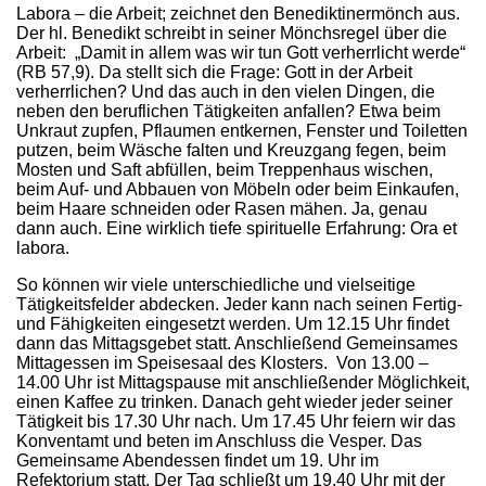
Labora – die Arbeit; zeichnet den Benediktinermönch aus.
Der hl. Benedikt schreibt in seiner Mönchsregel über die
Arbeit: „Damit in allem was wir tun Gott verherrlicht werde“
(RB 57,9). Da stellt sich die Frage: Gott in der Arbeit
verherrlichen? Und das auch in den vielen Dingen, die
neben den beruflichen Tätigkeiten anfallen? Etwa beim
Unkraut zupfen, Pflaumen entkernen, Fenster und Toiletten
putzen, beim Wäsche falten und Kreuzgang fegen, beim
Mosten und Saft abfüllen, beim Treppenhaus wischen,
beim Auf- und Abbauen von Möbeln oder beim Einkaufen,
beim Haare schneiden oder Rasen mähen. Ja, genau
dann auch. Eine wirklich tiefe spirituelle Erfahrung: Ora et
labora.
So können wir viele unterschiedliche und vielseitige
Tätigkeitsfelder abdecken. Jeder kann nach seinen Fertig-
und Fähigkeiten eingesetzt werden. Um 12.15 Uhr findet
dann das Mittagsgebet statt. Anschließend Gemeinsames
Mittagessen im Speisesaal des Klosters. Von 13.00 –
14.00 Uhr ist Mittagspause mit anschließender Möglichkeit,
einen Kaffee zu trinken. Danach geht wieder jeder seiner
Tätigkeit bis 17.30 Uhr nach. Um 17.45 Uhr feiern wir das
Konventamt und beten im Anschluss die Vesper. Das
Gemeinsame Abendessen findet um 19. Uhr im
Refektorium statt. Der Tag schließt um 19.40 Uhr mit der