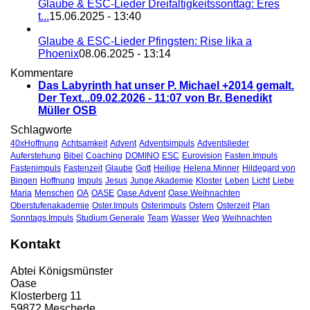
Glaube & ESC-Lieder Dreifaltigkeitssonttag: Eres
t...
15.06.2025 - 13:40
Glaube & ESC-Lieder Pfingsten: Rise lika a
Phoenix
08.06.2025 - 13:14
Kommentare
Das Labyrinth hat unser P. Michael +2014 gemalt.
Der Text...
09.02.2026 - 11:07 von Br. Benedikt
Müller OSB
Schlagworte
40xHoffnung
Achtsamkeit
Advent
Adventsimpuls
Adventslieder
Auferstehung
Bibel
Coaching
DOMINO
ESC
Eurovision
Fasten.Impuls
Fastenimpuls
Fastenzeit
Glaube
Gott
Heilige
Helena Minner
Hildegard von
Bingen
Hoffnung
Impuls
Jesus
Junge Akademie
Kloster
Leben
Licht
Liebe
Maria
Menschen
OA
OASE
Oase.Advent
Oase.Weihnachten
Oberstufenakademie
Oster.Impuls
Osterimpuls
Ostern
Osterzeit
Plan
Sonntags.Impuls
Studium Generale
Team
Wasser
Weg
Weihnachten
Kontakt
Abtei Königsmünster
Oase
Klosterberg 11
59872 Meschede