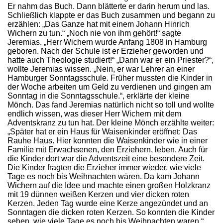
Er nahm das Buch. Dann blätterte er darin herum und las.
Schließlich klappte er das Buch zusammen und begann zu
erzählen: „Das Ganze hat mit einem Johann Hinrich
Wichern zu tun.“ „Noch nie von ihm gehört!“ sagte
Jeremias. „Herr Wichern wurde Anfang 1808 in Hamburg
geboren. Nach der Schule ist er Erzieher geworden und
hatte auch Theologie studiert!“ „Dann war er ein Priester?“,
wollte Jeremias wissen. „Nein, er war Lehrer an einer
Hamburger Sonntagsschule. Früher mussten die Kinder in
der Woche arbeiten um Geld zu verdienen und gingen am
Sonntag in die Sonntagsschule.“, erklärte der kleine
Mönch. Das fand Jeremias natürlich nicht so toll und wollte
endlich wissen, was dieser Herr Wichern mit dem
Adventskranz zu tun hat. Der kleine Mönch erzählte weiter:
„Später hat er ein Haus für Waisenkinder eröffnet: Das
Rauhe Haus. Hier konnten die Waisenkinder wie in einer
Familie mit Erwachsenen, den Erziehern, leben. Auch für
die Kinder dort war die Adventszeit eine besondere Zeit.
Die Kinder fragten die Erzieher immer wieder, wie viele
Tage es noch bis Weihnachten wären. Da kam Johann
Wichern auf die Idee und machte einen großen Holzkranz
mit 19 dünnen weißen Kerzen und vier dicken roten
Kerzen. Jeden Tag wurde eine Kerze angezündet und an
Sonntagen die dicken roten Kerzen. So konnten die Kinder
sehen, wie viele Tage es noch bis Weihnachten waren.“