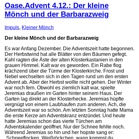
Oase.Advent 4.12.: Der kleine
Mönch und der Barbarazweig
Impuls
,
Kleiner Mönch
Der kleine Mönch und der Barbarazweig
Es war Anfang Dezember. Die Adventszeit hatte begonnen.
Der Herbstwind hat alle Blätter von den Bäumen gefegt.
Kahl ragten die Äste der alten Klosterkastanien in den
grauen Himmel. Kalt war es geworden. Ein Rabe flog
krächzend über die Türme der Klosterkirche. Frost und
Nebel wechselten sich in den Tagen rund um den ersten
Advent ab. Aber der Herbst wollte nicht gehen. Der Winter
war noch fern. Obwohl es ziemlich kalt war, spielte
Jeremias draußen im Garten hinter seinem Haus. Der
Garten lag direkt an der Klosterhecke. Jeremias hüpfte
vergnügt von einem Laubhaufen zum anderen. Ach, die
Adventszeit war so schön. Am letzten Sonntag hatte Mama
die erste Kerze am Adventskranz entzündet. Und heute
hatte Jeremias schon das vierte Türchen am
Adventskalender geöffnet. Nur der Schnee fehlte noch.
Während Jeremias so hin und her hopste sang er:
„Schneeflocken, Weißröckchen, wann kommst du