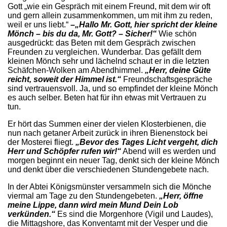
Gott „wie ein Gespräch mit einem Freund, mit dem wir oft
und gern allein zusammenkommen, um mit ihm zu reden,
weil er uns liebt.“
–„Hallo Mr. Gott, hier spricht der kleine
Mönch – bis du da, Mr. Gott? – Sicher!“
Wie schön
ausgedrückt: das Beten mit dem Gespräch zwischen
Freunden zu vergleichen. Wunderbar. Das gefällt dem
kleinen Mönch sehr und lächelnd schaut er in die letzten
Schäfchen-Wolken am Abendhimmel.
„Herr, deine Güte
reicht, soweit der Himmel ist.“
Freundschaftsgespräche
sind vertrauensvoll. Ja, und so empfindet der kleine Mönch
es auch selber. Beten hat für ihn etwas mit Vertrauen zu
tun.
Er hört das Summen einer der vielen Klosterbienen, die
nun nach getaner Arbeit zurück in ihren Bienenstock bei
der Mosterei fliegt.
„Bevor des Tages Licht vergeht, dich
Herr und Schöpfer rufen wir!“
Abend will es werden und
morgen beginnt ein neuer Tag, denkt sich der kleine Mönch
und denkt über die verschiedenen Stundengebete nach.
In der Abtei Königsmünster versammeln sich die Mönche
viermal am Tage zu den Stundengebeten.
„Herr, öffne
meine Lippe, dann wird mein Mund Dein Lob
verkünden.“
Es sind die Morgenhore (Vigil und Laudes),
die Mittagshore, das Konventamt mit der Vesper und die