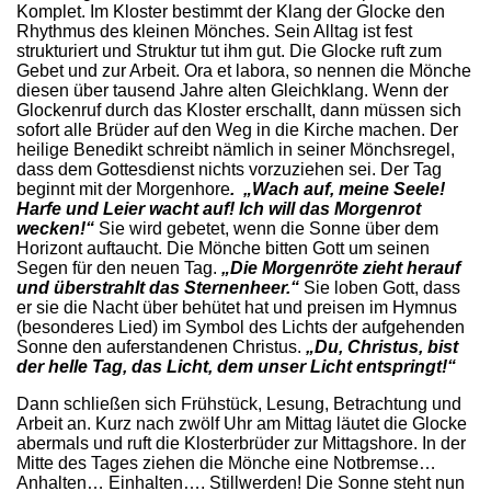
Komplet. Im Kloster bestimmt der Klang der Glocke den
Rhythmus des kleinen Mönches. Sein Alltag ist fest
strukturiert und Struktur tut ihm gut. Die Glocke ruft zum
Gebet und zur Arbeit. Ora et labora, so nennen die Mönche
diesen über tausend Jahre alten Gleichklang. Wenn der
Glockenruf durch das Kloster erschallt, dann müssen sich
sofort alle Brüder auf den Weg in die Kirche machen. Der
heilige Benedikt schreibt nämlich in seiner Mönchsregel,
dass dem Gottesdienst nichts vorzuziehen sei. Der Tag
beginnt mit der Morgenhore
. „Wach auf, meine Seele!
Harfe und Leier wacht auf! Ich will das Morgenrot
wecken!“
Sie wird gebetet, wenn die Sonne über dem
Horizont auftaucht. Die Mönche bitten Gott um seinen
Segen für den neuen Tag.
„Die Morgenröte zieht herauf
und überstrahlt das Sternenheer.“
Sie loben Gott, dass
er sie die Nacht über behütet hat und preisen im Hymnus
(besonderes Lied) im Symbol des Lichts der aufgehenden
Sonne den auferstandenen Christus.
„Du, Christus, bist
der helle Tag, das Licht, dem unser Licht entspringt!“
Dann schließen sich Frühstück, Lesung, Betrachtung und
Arbeit an. Kurz nach zwölf Uhr am Mittag läutet die Glocke
abermals und ruft die Klosterbrüder zur Mittagshore. In der
Mitte des Tages ziehen die Mönche eine Notbremse…
Anhalten… Einhalten…. Stillwerden! Die Sonne steht nun