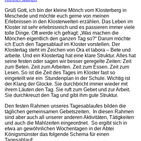
Grüß Gott, ich bin der kleine Mönch vom Klosterberg in
Meschede und möchte euch gerne von meinen
Erlebnissen in den Klosterwelten erzählen. Das Leben im
Kloster ist sehr erlebnisreich und es passieren immer viele
tolle Dinge. Oft werde ich gefragt: „Was machen die
Mönchen eigentlich den ganzen Tag so?“ Darum möchte
ich Euch den Tagesablauf im Kloster vorstellen. Der
Klostertag steht im Zeichen von Ora et labora – Bete und
arbeite. Und ein Klostertag hat eine klare Struktur. Alles hat
seine festen oder sagen wir besser geregelte Zeiten: Zeit
zum Beten. Zeit zum Arbeiten. Zeit zum Essen. Zeit zum
Lesen. So ist die Zeit des Tages im Kloster fast so
eingeteilt wie ein Stundenplan in der Schule. Wichtig ist
der Klang der Glocke. Sie durchbricht immer wieder mit
ihrem Läuten den Tag. Sie ruft zum Gebet und zur Arbeit.
Sie durchkreuzt den Tag und gibt ihm gute Struktur.
Den festen Rahmen unseres Tagesablaufes bilden die
täglichen gemeinsamen Gebetszeiten. In diesen Rahmen
sind aber auch all unserer anderen Aktivitäten, Tätigkeiten
und auch die Mahlzeiten eingeordnet. So ergibt sich in
etwa an gewöhnlichen Wochentagen in der Abtei
Königsmünster das folgende Schema für einen
Tagesablauf: