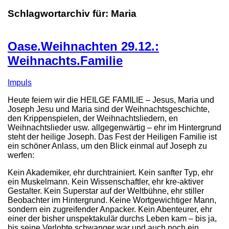
Schlagwortarchiv für:
Maria
Oase.Weihnachten 29.12.:
Weihnachts.Familie
Impuls
Heute feiern wir die HEILGE FAMILIE – Jesus, Maria und
Joseph Jesu und Maria sind der Weihnachtsgeschichte,
den Krippenspielen, der Weihnachtsliedern, en
Weihnachtslieder usw. allgegenwärtig – ehr im Hintergrund
steht der heilige Joseph. Das Fest der Heiligen Familie ist
ein schöner Anlass, um den Blick einmal auf Joseph zu
werfen:
Kein Akademiker, ehr durchtrainiert. Kein sanfter Typ, ehr
ein Muskelmann. Kein Wissenschaftler, ehr kre-aktiver
Gestalter. Kein Superstar auf der Weltbühne, ehr stiller
Beobachter im Hintergrund. Keine Wortgewichtiger Mann,
sondern ein zugreifender Anpacker. Kein Abenteurer, ehr
einer der bisher unspektakulär durchs Leben kam – bis ja,
bis seine Verlobte schwanger war und auch noch ein