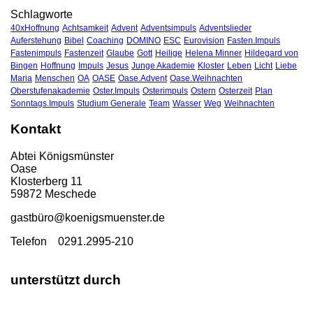
Schlagworte
40xHoffnung
Achtsamkeit
Advent
Adventsimpuls
Adventslieder
Auferstehung
Bibel
Coaching
DOMINO
ESC
Eurovision
Fasten.Impuls
Fastenimpuls
Fastenzeit
Glaube
Gott
Heilige
Helena Minner
Hildegard von
Bingen
Hoffnung
Impuls
Jesus
Junge Akademie
Kloster
Leben
Licht
Liebe
Maria
Menschen
OA
OASE
Oase.Advent
Oase.Weihnachten
Oberstufenakademie
Oster.Impuls
Osterimpuls
Ostern
Osterzeit
Plan
Sonntags.Impuls
Studium Generale
Team
Wasser
Weg
Weihnachten
Kontakt
Abtei Königsmünster
Oase
Klosterberg 11
59872 Meschede
gastbü
ro@koenigsmuenster.de
T
elefon 0291.2995-210
unterstützt durch