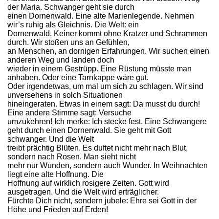
der Maria. Schwanger geht sie durch
einen Dornenwald. Eine alte Marienlegende. Nehmen
wir’s ruhig als Gleichnis. Die Welt: ein
Dornenwald. Keiner kommt ohne Kratzer und Schrammen
durch. Wir stoßen uns an Gefühlen,
an Menschen, an dornigen Erfahrungen. Wir suchen einen
anderen Weg und landen doch
wieder in einem Gestrüpp. Eine Rüstung müsste man
anhaben. Oder eine Tarnkappe wäre gut.
Oder irgendetwas, um mal um sich zu schlagen. Wir sind
unversehens in solch Situationen
hineingeraten. Etwas in einem sagt: Da musst du durch!
Eine andere Stimme sagt: Versuche
umzukehren! Ich merke: Ich stecke fest. Eine Schwangere
geht durch einen Dornenwald. Sie geht mit Gott
schwanger. Und die Welt
treibt prächtig Blüten. Es duftet nicht mehr nach Blut,
sondern nach Rosen. Man sieht nicht
mehr nur Wunden, sondern auch Wunder. In Weihnachten
liegt eine alte Hoffnung. Die
Hoffnung auf wirklich rosigere Zeiten. Gott wird
ausgetragen. Und die Welt wird erträglicher.
Fürchte Dich nicht, sondern jubele: Ehre sei Gott in der
Höhe und Frieden auf Erden!