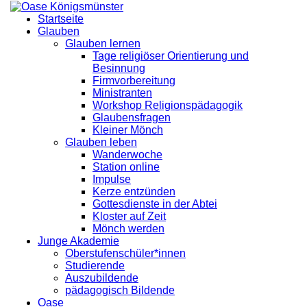
Startseite
Glauben
Glauben lernen
Tage religiöser Orientierung und
Besinnung
Firmvorbereitung
Ministranten
Workshop Religionspädagogik
Glaubensfragen
Kleiner Mönch
Glauben leben
Wanderwoche
Station online
Impulse
Kerze entzünden
Gottesdienste in der Abtei
Kloster auf Zeit
Mönch werden
Junge Akademie
Oberstufenschüler*innen
Studierende
Auszubildende
pädagogisch Bildende
Oase