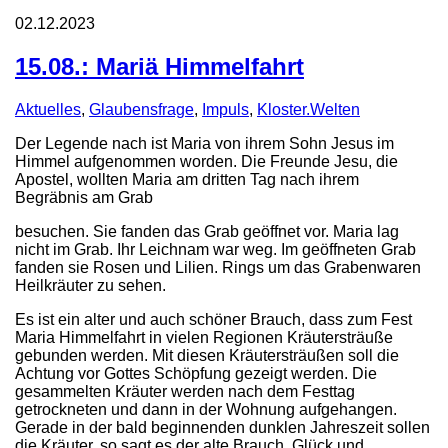
02.12.2023
15.08.: Mariä Himmelfahrt
Aktuelles
,
Glaubensfrage
,
Impuls
,
Kloster.Welten
Der Legende nach ist Maria von ihrem Sohn Jesus im
Himmel aufgenommen worden. Die Freunde Jesu, die
Apostel, wollten Maria am dritten Tag nach ihrem
Begräbnis am Grab
besuchen. Sie fanden das Grab geöffnet vor. Maria lag
nicht im Grab. Ihr Leichnam war weg. Im geöffneten Grab
fanden sie Rosen und Lilien. Rings um das Grabenwaren
Heilkräuter zu sehen.
Es ist ein alter und auch schöner Brauch, dass zum Fest
Maria Himmelfahrt in vielen Regionen Kräutersträuße
gebunden werden. Mit diesen Kräutersträußen soll die
Achtung vor Gottes Schöpfung gezeigt werden. Die
gesammelten Kräuter werden nach dem Festtag
getrockneten und dann in der Wohnung aufgehangen.
Gerade in der bald beginnenden dunklen Jahreszeit sollen
die Kräuter, so sagt es der alte Brauch, Glück und