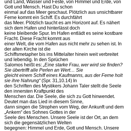
und Land, Wasser und Feste, von Himmel und Erde, von
Gott und Mensch. Hast Du schon
einmal auf das Meer geschaut. Plötzlich aus unsichtbarer
Ferne kommt ein Schiff. Es durchfährt
das Meer. Plötzlich taucht es am Horizont auf. Es nähert
sich dem Hafen und hinterlässt doch
keine bleibende Spur. Im Hafen entlädt es seine kostbare
Fracht. Diese Fracht kommt aus
einer Welt, die vom Hafen aus nicht mehr zu sehen ist. In
der alten Kirche ist die
Schiffsmetapher bis ins Mittelalter hinein weit verbreitet
und lebendig. In den Sprüchen
Salomos heißt es:
„Eine starke Frau, wer wird sie finden?
Sie übertrifft alle Perlen an Wert… Sie
gleicht einem Schiff eines Kaufmanns, aus der Ferne holt
sie ihre Nahrung“
(Spr. 31,10.14) In
den Schriften des Mystikers Johann Taler stellt die Seele
den innersten Kraftpunkt des
Menschen dar. Die Seele, die sich zu Gott hinwendet.
Deutet man das Lied in diesem Sinne,
dann singen die Strophen vom Weg, der Ankunft und dem
„Ankern“ des Sohnes Gottes in der
Seele des Menschen. Unsere Seele ist der Ort, an dem
sich die gegensätzlichen Welten
begegnen: Himmel und Erde, Gott und Mensch. Unsere