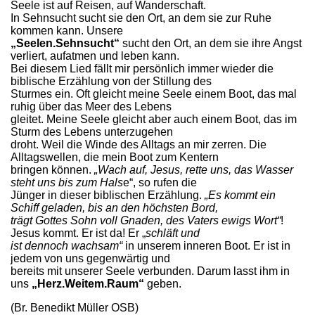
Seele ist auf Reisen, auf Wanderschaft.
In Sehnsucht sucht sie den Ort, an dem sie zur Ruhe
kommen kann. Unsere
„Seelen.Sehnsucht“
sucht den Ort, an dem sie ihre Angst
verliert, aufatmen und leben kann.
Bei diesem Lied fällt mir persönlich immer wieder die
biblische Erzählung von der Stillung des
Sturmes ein. Oft gleicht meine Seele einem Boot, das mal
ruhig über das Meer des Lebens
gleitet. Meine Seele gleicht aber auch einem Boot, das im
Sturm des Lebens unterzugehen
droht. Weil die Winde des Alltags an mir zerren. Die
Alltagswellen, die mein Boot zum Kentern
bringen können.
„Wach auf, Jesus, rette uns, das Wasser
steht uns bis zum Hals
e“, so rufen die
Jünger in dieser biblischen Erzählung.
„Es kommt ein
Schiff geladen, bis an den höchsten Bord,
trägt Gottes Sohn voll Gnaden, des Vaters ewigs Wort“
!
Jesus kommt. Er ist da! Er „
schläft und
ist dennoch wachsam“
in unserem inneren Boot. Er ist in
jedem von uns gegenwärtig und
bereits mit unserer Seele verbunden. Darum lasst ihm in
uns
„Herz.Weitem.Raum“
geben.
(Br. Benedikt Müller OSB)