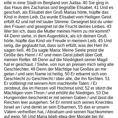
eilte in eine Stadt im Bergland von Judäa. 40 Sie ging in
das Haus des Zacharias und begrüßte Elisabet. 41 Und es
geschah, als Elisabet den Gruß Marias hörte, hüpfte das
Kind in ihrem Leib. Da wurde Elisabet vom Heiligen Geist
erfüllt 42 und rief mit lauter Stimme: Gesegnet bist du unter
den Frauen und gesegnet ist die Frucht deines Leibes. 43
Wer bin ich, dass die Mutter meines Herrn zu mir kommt?
44 Denn siehe, in dem Augenblick, als ich deinen Gruß
hörte, hüpfte das Kind vor Freude in meinem Leib. 45 Und
selig, die geglaubt hat, dass sich erfüllt, was der Herr ihr
sagen ließ. 46 Da sagte Maria: Meine Seele preist die
Größe des Herrn / 47 und mein Geist jubelt über Gott,
meinen Retter. 48 Denn auf die Niedrigkeit seiner Magd
hat er geschaut. / Siehe, von nun an preisen mich selig alle
Geschlechter. 49 Denn der Mächtige hat Großes an mir
getan / und sein Name ist heilig. 50 Er erbarmt sich von
Geschlecht zu Geschlecht / über alle, die ihn fürchten. 51
Er vollbringt mit seinem Arm machtvolle Taten: / Er
zerstreut, die im Herzen voll Hochmut sind; 52 er stürzt die
Mächtigen vom Thron / und erhöht die Niedrigen. 53 Die
Hungernden beschenkt er mit seinen Gaben / und lässt die
Reichen leer ausgehen. 54 Er nimmt sich seines Knechtes
Israel an / und denkt an sein Erbarmen, 55 das er unsern
Vätern verheißen hat, / Abraham und seinen Nachkommen
auf ewig. 56 Und Maria blieb etwa drei Monate bei ihr;