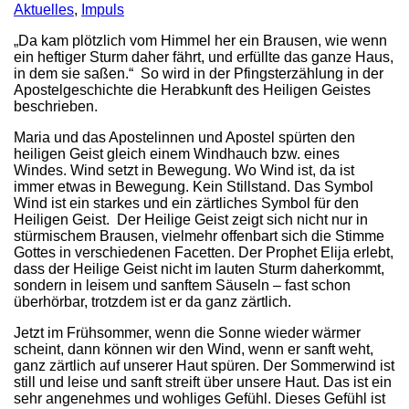
Aktuelles
,
Impuls
„Da kam plötzlich vom Himmel her ein Brausen, wie wenn
ein heftiger Sturm daher fährt, und erfüllte das ganze Haus,
in dem sie saßen.“ So wird in der Pfingsterzählung in der
Apostelgeschichte die Herabkunft des Heiligen Geistes
beschrieben.
Maria und das Apostelinnen und Apostel spürten den
heiligen Geist gleich einem Windhauch bzw. eines
Windes. Wind setzt in Bewegung. Wo Wind ist, da ist
immer etwas in Bewegung. Kein Stillstand. Das Symbol
Wind ist ein starkes und ein zärtliches Symbol für den
Heiligen Geist. Der Heilige Geist zeigt sich nicht nur in
stürmischem Brausen, vielmehr offenbart sich die Stimme
Gottes in verschiedenen Facetten. Der Prophet Elija erlebt,
dass der Heilige Geist nicht im lauten Sturm daherkommt,
sondern in leisem und sanftem Säuseln – fast schon
überhörbar, trotzdem ist er da ganz zärtlich.
Jetzt im Frühsommer, wenn die Sonne wieder wärmer
scheint, dann können wir den Wind, wenn er sanft weht,
ganz zärtlich auf unserer Haut spüren. Der Sommerwind ist
still und leise und sanft streift über unsere Haut. Das ist ein
sehr angenehmes und wohliges Gefühl. Dieses Gefühl ist