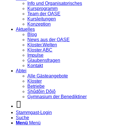
Info und Organisatorisches
Kursprogramm
Team der OASE
Kursleitungen
Konzeption
Aktuelles
Blog
News aus der OASE
Kloster.Welten
Kloster ABC
Impulse
Glaubensfragen
Kontakt
Abtei
Alle Gästeangebote
Kloster
Betriebe
Shûdôin Dôjô
Gymnasium der Benediktiner
Stammgast-Login
Suche
Menü
Menü