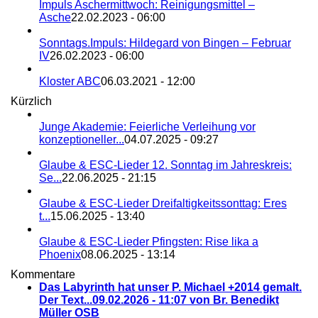
Impuls Aschermittwoch: Reinigungsmittel –
Asche
22.02.2023 - 06:00
Sonntags.Impuls: Hildegard von Bingen – Februar
IV
26.02.2023 - 06:00
Kloster ABC
06.03.2021 - 12:00
Kürzlich
Junge Akademie: Feierliche Verleihung vor
konzeptioneller...
04.07.2025 - 09:27
Glaube & ESC-Lieder 12. Sonntag im Jahreskreis:
Se...
22.06.2025 - 21:15
Glaube & ESC-Lieder Dreifaltigkeitssonttag: Eres
t...
15.06.2025 - 13:40
Glaube & ESC-Lieder Pfingsten: Rise lika a
Phoenix
08.06.2025 - 13:14
Kommentare
Das Labyrinth hat unser P. Michael +2014 gemalt.
Der Text...
09.02.2026 - 11:07 von Br. Benedikt
Müller OSB