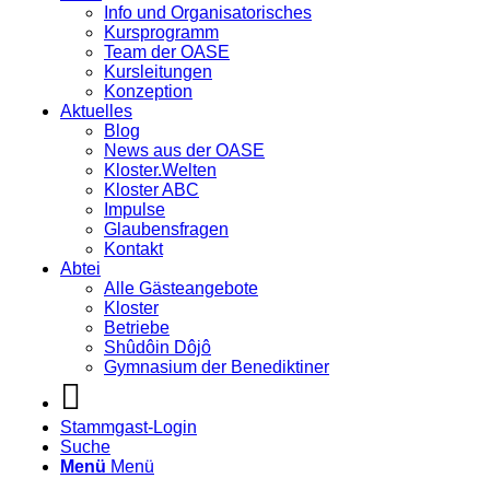
Info und Organisatorisches
Kursprogramm
Team der OASE
Kursleitungen
Konzeption
Aktuelles
Blog
News aus der OASE
Kloster.Welten
Kloster ABC
Impulse
Glaubensfragen
Kontakt
Abtei
Alle Gästeangebote
Kloster
Betriebe
Shûdôin Dôjô
Gymnasium der Benediktiner
Stammgast-Login
Suche
Menü
Menü