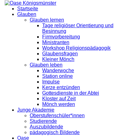
Startseite
Glauben
Glauben lernen
Tage religiöser Orientierung und
Besinnung
Firmvorbereitung
Ministranten
Workshop Religionspädagogik
Glaubensfragen
Kleiner Mönch
Glauben leben
Wanderwoche
Station online
Impulse
Kerze entzünden
Gottesdienste in der Abtei
Kloster auf Zeit
Mönch werden
Junge Akademie
Oberstufenschüler*innen
Studierende
Auszubildende
pädagogisch Bildende
Oase