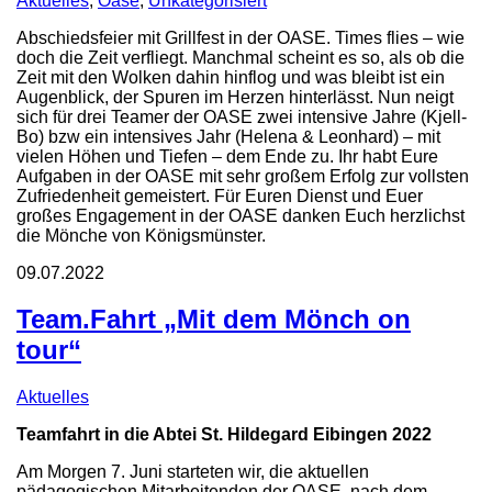
Aktuelles
,
Oase
,
Unkategorisiert
Abschiedsfeier mit Grillfest in der OASE. Times flies – wie
doch die Zeit verfliegt. Manchmal scheint es so, als ob die
Zeit mit den Wolken dahin hinflog und was bleibt ist ein
Augenblick, der Spuren im Herzen hinterlässt. Nun neigt
sich für drei Teamer der OASE zwei intensive Jahre (Kjell-
Bo) bzw ein intensives Jahr (Helena & Leonhard) – mit
vielen Höhen und Tiefen – dem Ende zu. Ihr habt Eure
Aufgaben in der OASE mit sehr großem Erfolg zur vollsten
Zufriedenheit gemeistert. Für Euren Dienst und Euer
großes Engagement in der OASE danken Euch herzlichst
die Mönche von Königsmünster.
09.07.2022
Team.Fahrt „Mit dem Mönch on
tour“
Aktuelles
Teamfahrt in die Abtei St. Hildegard Eibingen 2022
Am Morgen 7. Juni starteten wir, die aktuellen
pädagogischen Mitarbeitenden der OASE, nach dem