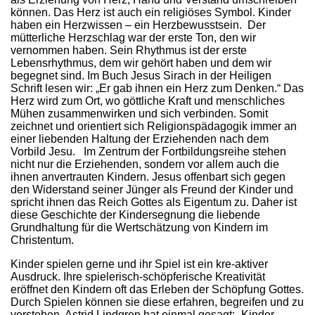
können. Das Herz ist auch ein religiöses Symbol. Kinder
haben ein Herzwissen – ein Herzbewusstsein. Der
mütterliche Herzschlag war der erste Ton, den wir
vernommen haben. Sein Rhythmus ist der erste
Lebensrhythmus, dem wir gehört haben und dem wir
begegnet sind. Im Buch Jesus Sirach in der Heiligen
Schrift lesen wir: „Er gab ihnen ein Herz zum Denken.“ Das
Herz wird zum Ort, wo göttliche Kraft und menschliches
Mühen zusammenwirken und sich verbinden. Somit
zeichnet und orientiert sich Religionspädagogik immer an
einer liebenden Haltung der Erziehenden nach dem
Vorbild Jesu. Im Zentrum der Fortbildungsreihe stehen
nicht nur die Erziehenden, sondern vor allem auch die
ihnen anvertrauten Kindern. Jesus offenbart sich gegen
den Widerstand seiner Jünger als Freund der Kinder und
spricht ihnen das Reich Gottes als Eigentum zu. Daher ist
diese Geschichte der Kindersegnung die liebende
Grundhaltung für die Wertschätzung von Kindern im
Christentum.
Kinder spielen gerne und ihr Spiel ist ein kre-aktiver
Ausdruck. Ihre spielerisch-schöpferische Kreativität
eröffnet den Kindern oft das Erleben der Schöpfung Gottes.
Durch Spielen können sie diese erfahren, begreifen und zu
verstehen. Astrid Lindgren hat einmal gesagt: „Kinder