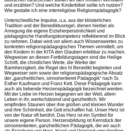
und erzählen? Und welche Kinderbibel sollte ich nutzen?
Wie gestalte ich eine interreligiöse Religionspädagogik?
Unterschiedliche Impulse, u.a. aus der klösterlichen
Tradition und der Benediktusregel, dienen hierbei als
Anregung die eigene Erzieherpersönlichkeit und
pädagogische Handlungskompetenz reflektierend im Blick
zu nehmen. Dabei wird vor allem auch Wissenswertes zu
konkreten religionspädagogischen Themen vermittelt, um
den Kindern in der KITA den Glauben erlebbar zu machen.
Wegweiser an diesen Fortbildungstagen sind die Heilige
Schrift, die christlichen Werte, die Werke der
Barmherzigkeit, die Regel des hl Benedikt begleiten und
Wegweiser sein sowie der religionspädagogische Absatz
der „ganzheitlichen, sinnorientieret Pädagogik“ nach Sr.
Esther Kaufmann und Franz Kett. Diese Pädagogik kann
auch als liebende Herzenspädagogik bezeichnet werden.
Mit der Liebe im Herzen begegnen wir der Welt, allem
Leben in ihr, wertschätzend und ganzheitlich. Wir
empfinden Staunen über ihre großen und kleinen Wunder
und ihre Schönheit, die Gott erschaffen hat. Unser Herz ist
von der Natur oft berührt. Das Herz ist ein Symbol für
unsere eigene Person. Herzensbildung ist Kernstück der
sinnorientierten, ganzheitlichen Pädagogik, die wir auch
als Erziehung von Herz, Hand und Verstand umschreiben