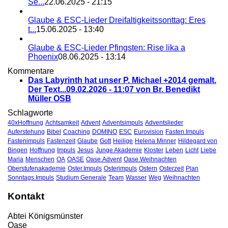
Se...
22.06.2025 - 21:15
Glaube & ESC-Lieder Dreifaltigkeitssonttag: Eres
t...
15.06.2025 - 13:40
Glaube & ESC-Lieder Pfingsten: Rise lika a
Phoenix
08.06.2025 - 13:14
Kommentare
Das Labyrinth hat unser P. Michael +2014 gemalt.
Der Text...
09.02.2026 - 11:07 von Br. Benedikt
Müller OSB
Schlagworte
40xHoffnung
Achtsamkeit
Advent
Adventsimpuls
Adventslieder
Auferstehung
Bibel
Coaching
DOMINO
ESC
Eurovision
Fasten.Impuls
Fastenimpuls
Fastenzeit
Glaube
Gott
Heilige
Helena Minner
Hildegard von
Bingen
Hoffnung
Impuls
Jesus
Junge Akademie
Kloster
Leben
Licht
Liebe
Maria
Menschen
OA
OASE
Oase.Advent
Oase.Weihnachten
Oberstufenakademie
Oster.Impuls
Osterimpuls
Ostern
Osterzeit
Plan
Sonntags.Impuls
Studium Generale
Team
Wasser
Weg
Weihnachten
Kontakt
Abtei Königsmünster
Oase