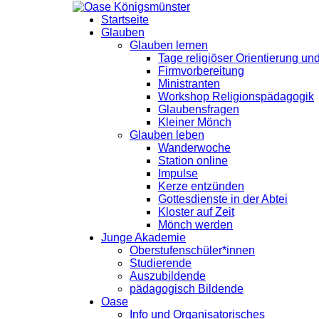
Startseite
Glauben
Glauben lernen
Tage religiöser Orientierung u
Firmvorbereitung
Ministranten
Workshop Religionspädagogik
Glaubensfragen
Kleiner Mönch
Glauben leben
Wanderwoche
Station online
Impulse
Kerze entzünden
Gottesdienste in der Abtei
Kloster auf Zeit
Mönch werden
Junge Akademie
Oberstufenschüler*innen
Studierende
Auszubildende
pädagogisch Bildende
Oase
Info und Organisatorisches