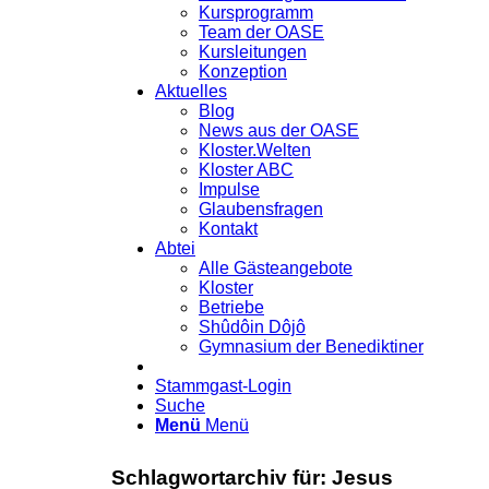
Kursprogramm
Team der OASE
Kursleitungen
Konzeption
Aktuelles
Blog
News aus der OASE
Kloster.Welten
Kloster ABC
Impulse
Glaubensfragen
Kontakt
Abtei
Alle Gästeangebote
Kloster
Betriebe
Shûdôin Dôjô
Gymnasium der Benediktiner
Stammgast-Login
Suche
Menü
Menü
Schlagwortarchiv für:
Jesus