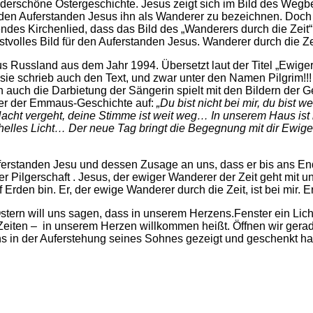
rschöne Ostergeschichte. Jesus zeigt sich im Bild des Wegbegl
 den Auferstanden Jesus ihn als Wanderer zu bezeichnen. Doch s
ssendes Kirchenlied, dass das Bild des „Wanderers durch die Z
ostvolles Bild für den Auferstanden Jesus. Wanderer durch die 
aus Russland aus dem Jahr 1994. Übersetzt laut der Titel „Ewig
sie schrieb auch den Text, und zwar unter den Namen Pilgrim!!!
uch die Darbietung der Sängerin spielt mit den Bildern der G
ilder der Emmaus-Geschichte auf:
„Du bist nicht bei mir, du bist w
acht vergeht, deine Stimme ist weit weg… In unserem Haus 
helles Licht… Der neue Tag bringt die Begegnung mit dir Ewige
erstanden Jesu und dessen Zusage an uns, dass er bis ans End
er Pilgerschaft . Jesus, der ewiger Wanderer der Zeit geht mit u
Erden bin. Er, der ewige Wanderer durch die Zeit, ist bei mir. Er
tern will uns sagen, dass in unserem Herzens.Fenster ein Licht
eiten – in unserem Herzen willkommen heißt. Öffnen wir gerade 
uns in der Auferstehung seines Sohnes gezeigt und geschenkt ha