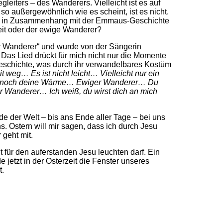
eiters – des Wanderers. Vielleicht ist es auf
o außergewöhnlich wie es scheint, ist es nicht.
eit“ in Zusammenhang mit der Emmaus-Geschichte
Zeit oder der ewige Wanderer?
er Wanderer“ und wurde von der Sängerin
 Das Lied drückt für mich nicht nur die Momente
eschichte, was durch ihr verwandelbares Kostüm
eit weg… Es ist nicht leicht… Vielleicht nur ein
ist noch deine Wärme… Ewiger Wanderer… Du
r Wanderer… Ich weiß, du wirst dich an mich
e der Welt – bis ans Ende aller Tage – bei uns
ns. Ostern will mir sagen, dass ich durch Jesu
 geht mit.
 für den auferstanden Jesu leuchten darf. Ein
jetzt in der Osterzeit die Fenster unseres
t.