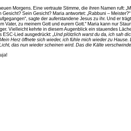
neuen Morgens. Eine vertraute Stimme, die ihren Namen ruft: „M
in Gesicht? Sein Gesicht? Maria antwortet: „Rabbuni – Meister?“
naufgegangen“, sagte der auferstandene Jesus zu ihr. Und er trä
m Vater, zu meinem Gott und eurem Gott.“ Maria kann nur Staune
er. Vielleicht kehrte in diesem Augenblick ein stauendes Lächeln
is ESC-Lied ausgedrückt: „
Und plötzlich warst du da, ich sah di
Mein Herz öffnete sich wieder, ich fühle mich wieder zu Hause. 
cht, das nun wieder scheinen wird. Das die Kälte verschwinden 
uja!