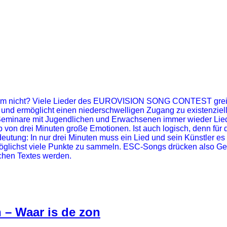
m nicht? Viele Lieder des EUROVISION SONG CONTEST greifen
 und ermöglicht einen niederschwelligen Zugang zu existenzie
n Seminare mit Jugendlichen und Erwachsenen immer wieder Lie
 von drei Minuten große Emotionen. Ist auch logisch, denn für d
utung: In nur drei Minuten muss ein Lied und sein Künstler es
öglichst viele Punkte zu sammeln. ESC-Songs drücken also Gef
chen Textes werden.
 – Waar is de zon