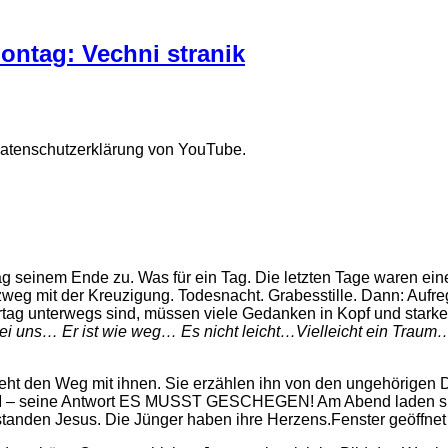
ntag: Vechni stranik
Datenschutzerklärung von YouTube.
ag seinem Ende zu. Was für ein Tag. Die letzten Tage waren ei
uzweg mit der Kreuzigung. Todesnacht. Grabesstille. Dann: Auf
ag unterwegs sind, müssen viele Gedanken in Kopf und starke
bei uns… Er ist wie weg… Es nicht leicht…Vielleicht ein Traum…
geht den Weg mit ihnen. Sie erzählen ihn von den ungehörigen D
– seine Antwort ES MUSST GESCHEGEN! Am Abend laden sie d
rstanden Jesus. Die Jünger haben ihre Herzens.Fenster geöffne