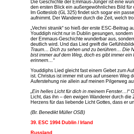
Die Geschichte der Emmaus-Jünger ist eine wunde
den ersten Blick ein außergewöhnliches Bild für
Im Gotteslob (GL 325) findet sich sogar ein pa
aufnimmt. Der Wanderer durch die Zeit, welch tr
„Vechni stranik“ so hieß der erste ESC-Beitrag 
Youddiph nicht nur in Dublin gesungen, sondern 
der Emmaus-Geschichte wunderbar aus, sondern a
deutlich wird. Und das Lied greift die Gefühlsb
Traum… Dich zu sehen und zu berühren… Die N
bist immer auf dem Weg, doch es gibt immer ein 
erinnern…“
Youddiphs Lied gleicht fast einem Gebet zum Auf
ist. Christus ist immer mit uns auf unseren Weg d
Auferstehung nie allein auf meinen Pilgerweg auf 
„Ein helles Licht für dich in meinem Fenster…!“
Os
Licht, das ihn – den ewigen Wanderer durch die Z
Herzens für das liebende Licht Gottes, dass er 
(Br. Benedikt Müller OSB)
39. ESC 1994 Dublin / Irland
Russland