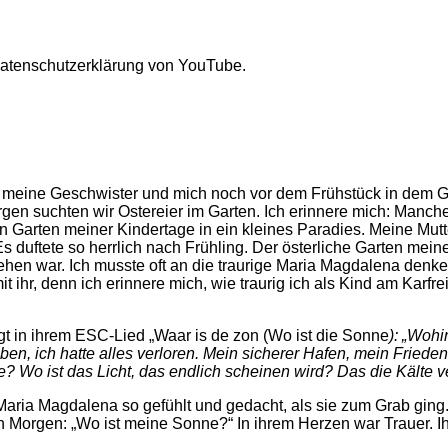
Datenschutzerklärung von YouTube.
 meine Geschwister und mich noch vor dem Frühstück in dem Gar
en suchten wir Ostereier im Garten. Ich erinnere mich: Manches
Garten meiner Kindertage in ein kleines Paradies. Meine Mutter
duftete so herrlich nach Frühling. Der österliche Garten mein
hen war. Ich musste oft an die traurige Maria Magdalena denke
mit ihr, denn ich erinnere mich, wie traurig ich als Kind am Kar
gt in ihrem ESC-Lied „Waar is de zon (Wo ist die Sonne
): „Woh
aben, ich hatte alles verloren. Mein sicherer Hafen, mein Fried
? Wo ist das Licht, das endlich scheinen wird? Das die Kälte v
Maria Magdalena so gefühlt und gedacht, als sie zum Grab ging
nen Morgen: „Wo ist meine Sonne?“ In ihrem Herzen war Trauer. I