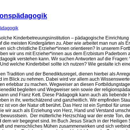
ionspädagogik
ädagogik
solche Kinderbetreuungsinstitution – pädagogische Einrichtung –
uf die meisten Kindergärten zu. Aber wie arbeitet man nun als Er
en sich christliche Erzieher*innen orientieren? In unserem Fo
en wir uns mit Erzieher*innen aus dem Erzbistum Paderborn a
Pädagogik verstehen kann. Wir suchen Antworten auf die Fragen
 Und welche Kinderbibel sollte ich nutzen? Wie gestalte ich ein
chen Tradition und der Benediktusregel, dienen hierbei als Anre
 im Blick zu nehmen. Dabei wird vor allem auch Wissenswert
en erlebbar zu machen. Wegweiser an diesen Fortbildungstagen s
Benedikt begleiten und Wegweiser sein sowie der religionspäda
fmann und Franz Kett. Diese Pädagogik kann auch als liebende
eben in ihr, wertschätzend und ganzheitlich. Wir empfinden St
rz ist von der Natur oft berührt. Das Herz ist ein Symbol für u
 die wir auch als Erziehung von Herz, Hand und Verstand umschr
bewusstsein. Der mütterliche Herzschlag war der erste Ton, d
dem wir begegnet sind. Im Buch Jesus Sirach in der Heiligen Sc
raft und menschliches Mühen zusammenwirken und sich verbinden