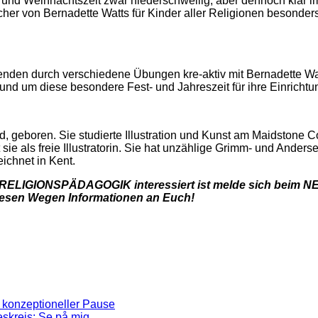
 und Weihnachtszeit zwar niederschwellig, aber dennoch klar im
cher von Bernadette Watts für Kinder aller Religionen besonders
menden durch verschiedene Übungen kre-aktiv mit Bernadette W
 rund um diese besondere Fest- und Jahreszeit für ihre Einric
geboren. Sie studierte Illustration und Kunst am Maidstone Col
sie als freie Illustratorin. Sie hat unzählige Grimm- und Ande
zeichnet in Kent.
LIGIONSPÄDAGOGIK interessiert ist melde sich beim NEW
diesen Wegen Informationen an Euch!
 konzeptioneller Pause
skreis: Se på mig