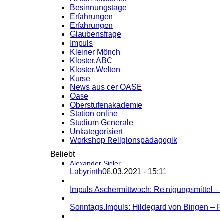
Besinnungstage
Erfahrungen
Erfahrungen
Glaubensfrage
Impuls
Kleiner Mönch
Kloster.ABC
Kloster.Welten
Kurse
News aus der OASE
Oase
Oberstufenakademie
Station online
Studium Generale
Unkategorisiert
Workshop Religionspädagogik
Beliebt
Alexander Sieler
Labyrinth
08.03.2021 - 15:11
Impuls Aschermittwoch: Reinigungsmittel 
Sonntags.Impuls: Hildegard von Bingen – 