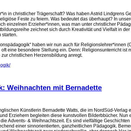
er*in in christlicher Trägerschaft? Was haben Astrid Lindgrens
religiöse Feste zu feiern. Was bedeutet das überhaupt? In unser
h einzelnen Erzieher*innen, was man unter christlicher Pädago
ildungsreihe zeichnet sich durch Kreativität und Vielfalt in der
 starten.
nspädagogik“ haben wir nun auch für Religionslehrer*innen (Gr
t eine besondere Stellung ein. Denn: Religionsunterricht ist me
 zur christlichen Herzensbildung anregt.
ogik/
: Weihnachten mit Bernadette
nglischen Künstlerin Bernadette Watts, die im NordSüd-Verlag e
 und Erziehern begleiten diese kunstvollen Bilderbbücher. N
ür die Advents- & Weihnachtszeit. Es sind vielfältige Geschich
chend einer sinnorientierten, ganzheitlichen Pädagogik. Bemer