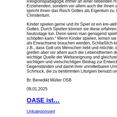
Religionspädagogik immer an einer liebenden Ha
Erziehenden, sondern vor allem auch die ihnen a
spricht ihnen das Reich Gottes als Eigentum zu.
Christentum.
Kinder spielen gerne und ihr Spiel ist ein kre-ak
Gottes. Durch Spielen können sie diese erfahren, 
heutzutage tun. Denn wenn man genügend spielt,
schöpfen kann.“ Wenn Kinder spielen, lernen sie
als Erwachsene brauchen werden. Schließlich k
z.B., dass Gott uns Menschen liebt und möchte, 
greifen aber vor allem auch die Lebensthemen der
wichtige Quelle der Weltaneignung und gleichzei
wichtigen und vielschichtigen Beitrag zur Entwic
Gegenständen und damit ihrer unmittelbaren Umw
Schmuck, die zu bestimmten Liturgien benutzt 
Br. Benedikt Müller OSB
09.01.2025
OASE ist…
Unkategorisiert