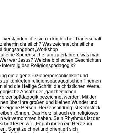
 verstanden, die sich in kirchlicher Trägerschaft
zieher*in christlich? Was zeichnet christliche
rtbildungsangebot „Workshop
uf eine Spurensuche, um zu erfahren, was man
: Wer war Jesus? Welche biblischen Geschichten
e interreligiöse Religionspädagogik?
gung die eigene Erzieherpersönlichkeit und
es zu konkreten religionspädagogischen Themen
ind die Heilige Schrift, die christlichen Werte,
gogische Absatz der „ganzheitlichen,
 Herzenspädagogik bezeichnet werden. Mit der
aunen über ihre großen und kleinen Wunder und
nsere eigene Person. Herzensbildung ist Kernstück
eiben können. Das Herz ist auch ein religiöses
en wir vernommen haben. Sein Rhythmus ist der
hrift lesen wir: „Er gab ihnen ein Herz zum
. Somit zeichnet und orientiert sich