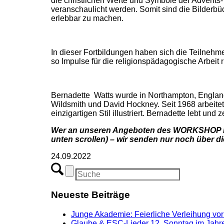
die christlichen Werte und Symbole der Advents-
veranschaulicht werden. Somit sind die Bilderbü
erlebbar zu machen.
In dieser Fortbildungen haben sich die Teilneh
so Impulse für die religionspädagogische Arbeit
Bernadette Watts wurde in Northampton, England, 
Wildsmith und David Hockney. Seit 1968 arbeitet 
einzigartigen Stil illustriert. Bernadette lebt und 
Wer an unseren Angeboten des WORKSHOP RE
unten scrollen) – wir senden nur noch über 
24.09.2022
Neueste Beiträge
Junge Akademie: Feierliche Verleihung vor
Glaube & ESC-Lieder 12. Sonntag im Jahre