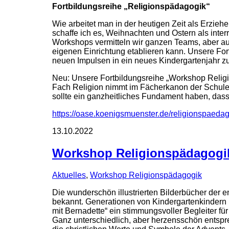
Fortbildungsreihe „Religionspädagogik“
Wie arbeitet man in der heutigen Zeit als Erzieh
schaffe ich es, Weihnachten und Ostern als inter
Workshops vermitteln wir ganzen Teams, aber auc
eigenen Einrichtung etablieren kann. Unsere Fortb
neuen Impulsen in ein neues Kindergartenjahr zu
Neu: Unsere Fortbildungsreihe „Workshop Religio
Fach Religion nimmt im Fächerkanon der Schule of
sollte ein ganzheitliches Fundament haben, dass
https://oase.koenigsmuenster.de/religionspaedag
13.10.2022
Workshop Religionspädagogik
Aktuelles
,
Workshop Religionspädagogik
Die wunderschön illustrierten Bilderbücher der e
bekannt. Generationen von Kindergartenkindern
mit Bernadette“ ein stimmungsvoller Begleiter f
Ganz unterschiedlich, aber herzensschön entspre