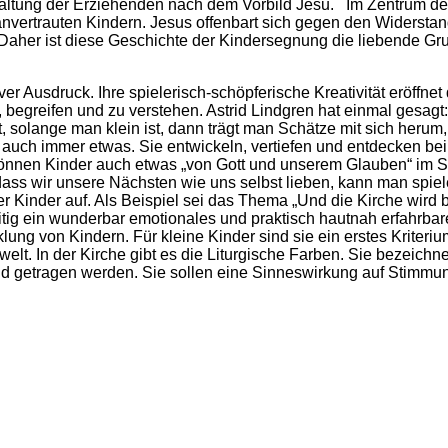
ltung der Erziehenden nach dem Vorbild Jesu. Im Zentrum der 
nvertrauten Kindern. Jesus offenbart sich gegen den Widerstan
 Daher ist diese Geschichte der Kindersegnung die liebende Gr
tiver Ausdruck. Ihre spielerisch-schöpferische Kreativität eröffn
begreifen und zu verstehen. Astrid Lindgren hat einmal gesagt: 
 solange man klein ist, dann trägt man Schätze mit sich heru
 auch immer etwas. Sie entwickeln, vertiefen und entdecken bei
önnen Kinder auch etwas „von Gott und unserem Glauben“ im S
dass wir unsere Nächsten wie uns selbst lieben, kann man spie
 Kinder auf. Als Beispiel sei das Thema „Und die Kirche wird bun
tig ein wunderbar emotionales und praktisch hautnah erfahrbare
klung von Kindern. Für kleine Kinder sind sie ein erstes Kriter
elt. In der Kirche gibt es die Liturgische Farben. Sie bezeic
und getragen werden. Sie sollen eine Sinneswirkung auf Stim