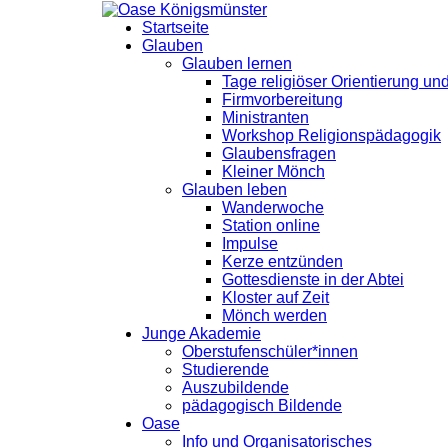
Startseite
Glauben
Glauben lernen
Tage religiöser Orientierung u
Firmvorbereitung
Ministranten
Workshop Religionspädagogik
Glaubensfragen
Kleiner Mönch
Glauben leben
Wanderwoche
Station online
Impulse
Kerze entzünden
Gottesdienste in der Abtei
Kloster auf Zeit
Mönch werden
Junge Akademie
Oberstufenschüler*innen
Studierende
Auszubildende
pädagogisch Bildende
Oase
Info und Organisatorisches