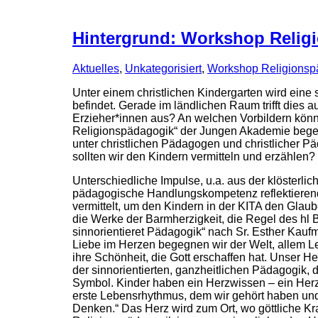
Hintergrund: Workshop Relig
Aktuelles
,
Unkategorisiert
,
Workshop Religionsp
Unter einem christlichen Kindergarten wird eine 
befindet. Gerade im ländlichen Raum trifft dies a
Erzieher*innen aus? An welchen Vorbildern könn
Religionspädagogik“ der Jungen Akademie begeb
unter christlichen Pädagogen und christlicher 
sollten wir den Kindern vermitteln und erzählen?
Unterschiedliche Impulse, u.a. aus der klösterli
pädagogische Handlungskompetenz reflektierend
vermittelt, um den Kindern in der KITA den Glaub
die Werke der Barmherzigkeit, die Regel des hl 
sinnorientieret Pädagogik“ nach Sr. Esther Kau
Liebe im Herzen begegnen wir der Welt, allem L
ihre Schönheit, die Gott erschaffen hat. Unser He
der sinnorientierten, ganzheitlichen Pädagogik,
Symbol. Kinder haben ein Herzwissen – ein Herz
erste Lebensrhythmus, dem wir gehört haben und 
Denken.“ Das Herz wird zum Ort, wo göttliche K