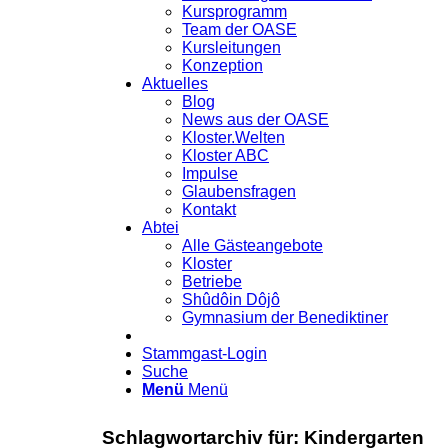
Kursprogramm
Team der OASE
Kursleitungen
Konzeption
Aktuelles
Blog
News aus der OASE
Kloster.Welten
Kloster ABC
Impulse
Glaubensfragen
Kontakt
Abtei
Alle Gästeangebote
Kloster
Betriebe
Shûdôin Dôjô
Gymnasium der Benediktiner
Stammgast-Login
Suche
Menü
Menü
Schlagwortarchiv für:
Kindergarten