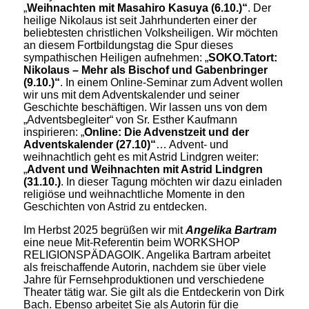
„
Weihnachten mit Masahiro Kasuya (6.10.)“
. Der
heilige Nikolaus ist seit Jahrhunderten einer der
beliebtesten christlichen Volksheiligen. Wir möchten
an diesem Fortbildungstag die Spur dieses
sympathischen Heiligen aufnehmen: „
SOKO.Tatort:
Nikolaus – Mehr als Bischof und Gabenbringer
(9.10.)“
. In einem Online-Seminar zum Advent wollen
wir uns mit dem Adventskalender und seiner
Geschichte beschäftigen. Wir lassen uns von dem
„Adventsbegleiter“ von Sr. Esther Kaufmann
inspirieren: „
Online: Die Advenstzeit und der
Adventskalender (27.10)“
… Advent- und
weihnachtlich geht es mit Astrid Lindgren weiter:
„
Advent und Weihnachten mit Astrid Lindgren
(31.10.)
. In dieser Tagung möchten wir dazu einladen
religiöse und weihnachtliche Momente in den
Geschichten von Astrid zu entdecken.
Im Herbst 2025 begrüßen wir mit
Angelika Bartram
eine neue Mit-Referentin beim WORKSHOP
RELIGIONSPÄDAGOIK. Angelika Bartram arbeitet
als freischaffende Autorin, nachdem sie über viele
Jahre für Fernsehproduktionen und verschiedene
Theater tätig war. Sie gilt als die Entdeckerin von Dirk
Bach. Ebenso arbeitet Sie als Autorin für die