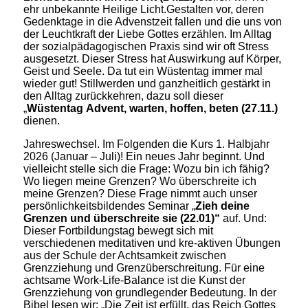
ehr unbekannte Heilige Licht.Gestalten vor, deren
Gedenktage in die Advenstzeit fallen und die uns von
der Leuchtkraft der Liebe Gottes erzählen. Im Alltag
der sozialpädagogischen Praxis sind wir oft Stress
ausgesetzt. Dieser Stress hat Auswirkung auf Körper,
Geist und Seele. Da tut ein Wüstentag immer mal
wieder gut! Stillwerden und ganzheitlich gestärkt in
den Alltag zurückkehren, dazu soll dieser
„
Wüstentag
Advent, warten, hoffen, beten (27.11.)
dienen.
Jahreswechsel. Im Folgenden die Kurs 1. Halbjahr
2026 (Januar – Juli)! Ein neues Jahr beginnt. Und
vielleicht stelle sich die Frage: Wozu bin ich fähig?
Wo liegen meine Grenzen? Wo überschreite ich
meine Grenzen? Diese Frage nimmt auch unser
persönlichkeitsbildendes Seminar „
Zieh deine
Grenzen und überschreite sie (22.01)“
auf. Und:
Dieser Fortbildungstag bewegt sich mit
verschiedenen meditativen und kre-aktiven Übungen
aus der Schule der Achtsamkeit zwischen
Grenzziehung und Grenzüberschreitung. Für eine
achtsame Work-Life-Balance ist die Kunst der
Grenzziehung von grundlegender Bedeutung. In der
Bibel lesen wir: „Die Zeit ist erfüllt, das Reich Gottes