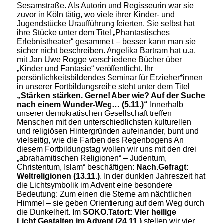
Sesamstraße. Als Autorin und Regisseurin war sie
zuvor in Köln tätig, wo viele ihrer Kinder- und
Jugendstücke Uraufführung feierten. Sie selbst hat
ihre Stücke unter dem Titel „Phantastisches
Erlebnistheater“ gesammelt – besser kann man sie
sicher nicht beschreiben. Angelika Bartram hat u.a.
mit Jan Uwe Rogge verschiedene Bücher über
„Kinder und Fantasie“ veröffentlicht. Ihr
persönlichkeitsbildendes Seminar für Erzieher*innen
in unserer Fortbildungsreihe steht unter dem Titel
„Stärken stärken. Gerne! Aber wie? Auf der Suche
nach einem Wunder-Weg… (5.11.)“
Innerhalb
unserer demokratischen Gesellschaft treffen
Menschen mit den unterschiedlichsten kulturellen
und religiösen Hintergründen aufeinander, bunt und
vielseitig, wie die Farben des Regenbogens An
diesem Fortbildungstag wollen wir uns mit den drei
„abrahamitischen Religionen“ – Judentum,
Christentum, Islam“ beschäftigen:
Nach.Gefragt:
Weltreligionen (13.11.)
. In der dunklen Jahreszeit hat
die Lichtsymbolik im Advent eine besondere
Bedeutung: Zum einen die Sterne am nächtlichen
Himmel – sie geben Orientierung auf dem Weg durch
die Dunkelheit. Im
SOKO.Tatort: Vier heilige
Licht.Gestalten im Advent (24.11.)
stellen wir vier