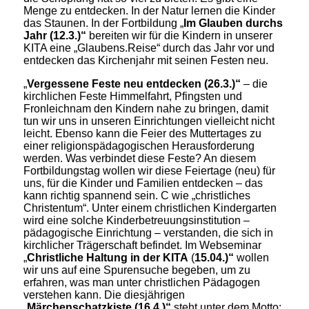
Menge zu entdecken. In der Natur lernen die Kinder
das Staunen. In der Fortbildung „
Im Glauben durchs
Jahr (12.3.)“
bereiten wir für die Kindern in unserer
KITA eine „Glaubens.Reise“ durch das Jahr vor und
entdecken das Kirchenjahr mit seinen Festen neu.
„
Vergessene Feste neu entdecken (26.3.)“
– die
kirchlichen Feste Himmelfahrt, Pfingsten und
Fronleichnam den Kindern nahe zu bringen, damit
tun wir uns in unseren Einrichtungen vielleicht nicht
leicht. Ebenso kann die Feier des Muttertages zu
einer religionspädagogischen Herausforderung
werden. Was verbindet diese Feste? An diesem
Fortbildungstag wollen wir diese Feiertage (neu) für
uns, für die Kinder und Familien entdecken – das
kann richtig spannend sein. C wie „christliches
Christentum“. Unter einem christlichen Kindergarten
wird eine solche Kinderbetreuungsinstitution –
pädagogische Einrichtung – verstanden, die sich in
kirchlicher Trägerschaft befindet. Im Webseminar
„
Christliche Haltung in der KITA
(
15.04.)“
wollen
wir uns auf eine Spurensuche begeben, um zu
erfahren, was man unter christlichen Pädagogen
verstehen kann. Die diesjährigen
„
Märchenschatzkiste (16.4.)“
steht unter dem Motto: