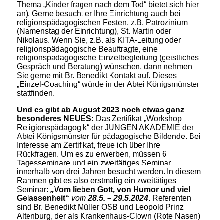
Thema „Kinder fragen nach dem Tod“ bietet sich hier
an). Gerne besucht er Ihre Einrichtung auch bei
religionspädagogischen Festen, z.B. Patrozinium
(Namenstag der Einrichtung), St. Martin oder
Nikolaus. Wenn Sie, z.B. als KITA-Leitung oder
religionspädagogische Beauftragte, eine
religionspädagogische Einzelbegleitung (geistliches
Gespräch und Beratung) wünschen, dann nehmen
Sie gerne mit Br. Benedikt Kontakt auf. Dieses
„Einzel-Coaching“ würde in der Abtei Königsmünster
stattfinden.
Und es gibt ab August 2023 noch etwas ganz
besonderes NEUES:
Das Zertifikat „Workshop
Religionspädagogik“ der JUNGEN AKADEMIE der
Abtei Königsmünster für pädagogische Bildende. Bei
Interesse am Zertifikat, freue ich über Ihre
Rückfragen. Um es zu erwerben, müssen 6
Tagesseminare und ein zweitätiges Seminar
innerhalb von drei Jahren besucht werden. In diesem
Rahmen gibt es also erstmalig ein zweitätiges
Seminar:
„
Vom lieben Gott, von Humor und viel
Gelassenheit“
vom
28.5. – 29.5.2024
.
Referenten
sind Br. Benedikt Müller OSB und Leopold Prinz
Altenburg, der als Krankenhaus-Clown (Rote Nasen)