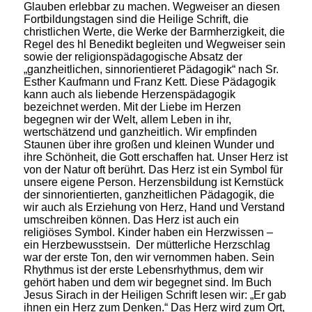
Glauben erlebbar zu machen. Wegweiser an diesen
Fortbildungstagen sind die Heilige Schrift, die
christlichen Werte, die Werke der Barmherzigkeit, die
Regel des hl Benedikt begleiten und Wegweiser sein
sowie der religionspädagogische Absatz der
„ganzheitlichen, sinnorientieret Pädagogik“ nach Sr.
Esther Kaufmann und Franz Kett. Diese Pädagogik
kann auch als liebende Herzenspädagogik
bezeichnet werden. Mit der Liebe im Herzen
begegnen wir der Welt, allem Leben in ihr,
wertschätzend und ganzheitlich. Wir empfinden
Staunen über ihre großen und kleinen Wunder und
ihre Schönheit, die Gott erschaffen hat. Unser Herz ist
von der Natur oft berührt. Das Herz ist ein Symbol für
unsere eigene Person. Herzensbildung ist Kernstück
der sinnorientierten, ganzheitlichen Pädagogik, die
wir auch als Erziehung von Herz, Hand und Verstand
umschreiben können. Das Herz ist auch ein
religiöses Symbol. Kinder haben ein Herzwissen –
ein Herzbewusstsein. Der mütterliche Herzschlag
war der erste Ton, den wir vernommen haben. Sein
Rhythmus ist der erste Lebensrhythmus, dem wir
gehört haben und dem wir begegnet sind. Im Buch
Jesus Sirach in der Heiligen Schrift lesen wir: „Er gab
ihnen ein Herz zum Denken.“ Das Herz wird zum Ort,