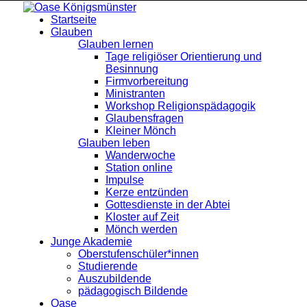
Startseite
Glauben
Glauben lernen
Tage religiöser Orientierung und
Besinnung
Firmvorbereitung
Ministranten
Workshop Religionspädagogik
Glaubensfragen
Kleiner Mönch
Glauben leben
Wanderwoche
Station online
Impulse
Kerze entzünden
Gottesdienste in der Abtei
Kloster auf Zeit
Mönch werden
Junge Akademie
Oberstufenschüler*innen
Studierende
Auszubildende
pädagogisch Bildende
Oase