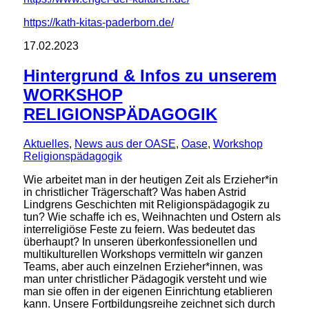
https://kath-kitas-paderborn.de/
17.02.2023
Hintergrund & Infos zu unserem
WORKSHOP
RELIGIONSPÄDAGOGIK
Aktuelles
,
News aus der OASE
,
Oase
,
Workshop
Religionspädagogik
Wie arbeitet man in der heutigen Zeit als Erzieher*in
in christlicher Trägerschaft? Was haben Astrid
Lindgrens Geschichten mit Religionspädagogik zu
tun? Wie schaffe ich es, Weihnachten und Ostern als
interreligiöse Feste zu feiern. Was bedeutet das
überhaupt? In unseren überkonfessionellen und
multikulturellen Workshops vermitteln wir ganzen
Teams, aber auch einzelnen Erzieher*innen, was
man unter christlicher Pädagogik versteht und wie
man sie offen in der eigenen Einrichtung etablieren
kann. Unsere Fortbildungsreihe zeichnet sich durch