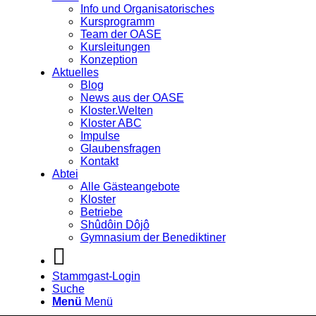
Info und Organisatorisches
Kursprogramm
Team der OASE
Kursleitungen
Konzeption
Aktuelles
Blog
News aus der OASE
Kloster.Welten
Kloster ABC
Impulse
Glaubensfragen
Kontakt
Abtei
Alle Gästeangebote
Kloster
Betriebe
Shûdôin Dôjô
Gymnasium der Benediktiner
Stammgast-Login
Suche
Menü
Menü