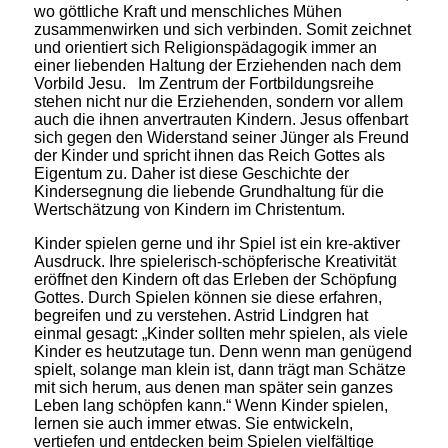
wo göttliche Kraft und menschliches Mühen
zusammenwirken und sich verbinden. Somit zeichnet
und orientiert sich Religionspädagogik immer an
einer liebenden Haltung der Erziehenden nach dem
Vorbild Jesu. Im Zentrum der Fortbildungsreihe
stehen nicht nur die Erziehenden, sondern vor allem
auch die ihnen anvertrauten Kindern. Jesus offenbart
sich gegen den Widerstand seiner Jünger als Freund
der Kinder und spricht ihnen das Reich Gottes als
Eigentum zu. Daher ist diese Geschichte der
Kindersegnung die liebende Grundhaltung für die
Wertschätzung von Kindern im Christentum.
Kinder spielen gerne und ihr Spiel ist ein kre-aktiver
Ausdruck. Ihre spielerisch-schöpferische Kreativität
eröffnet den Kindern oft das Erleben der Schöpfung
Gottes. Durch Spielen können sie diese erfahren,
begreifen und zu verstehen. Astrid Lindgren hat
einmal gesagt: „Kinder sollten mehr spielen, als viele
Kinder es heutzutage tun. Denn wenn man genügend
spielt, solange man klein ist, dann trägt man Schätze
mit sich herum, aus denen man später sein ganzes
Leben lang schöpfen kann.“ Wenn Kinder spielen,
lernen sie auch immer etwas. Sie entwickeln,
vertiefen und entdecken beim Spielen vielfältige