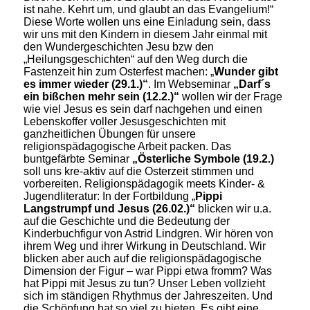
ist nahe. Kehrt um, und glaubt an das Evangelium!“
Diese Worte wollen uns eine Einladung sein, dass
wir uns mit den Kindern in diesem Jahr einmal mit
den Wundergeschichten Jesu bzw den
„Heilungsgeschichten“ auf den Weg durch die
Fastenzeit hin zum Osterfest machen: „
Wunder gibt
es immer wieder (29.1.)“
. Im Webseminar
„Darf´s
ein bißchen mehr sein (12.2.)“
wollen wir der Frage
wie viel Jesus es sein darf nachgehen und einen
Lebenskoffer voller Jesusgeschichten mit
ganzheitlichen Übungen für unsere
religionspädagogische Arbeit packen. Das
buntgefärbte Seminar
„Österliche Symbole (19.2.)
soll uns kre-aktiv auf die Osterzeit stimmen und
vorbereiten. Religionspädagogik meets Kinder- &
Jugendliteratur: In der Fortbildung „
Pippi
Langstrumpf und Jesus (26.02.)“
blicken wir u.a.
auf die Geschichte und die Bedeutung der
Kinderbuchfigur von Astrid Lindgren. Wir hören von
ihrem Weg und ihrer Wirkung in Deutschland. Wir
blicken aber auch auf die religionspädagogische
Dimension der Figur – war Pippi etwa fromm? Was
hat Pippi mit Jesus zu tun? Unser Leben vollzieht
sich im ständigen Rhythmus der Jahreszeiten. Und
die Schöpfung hat so viel zu bieten. Es gibt eine