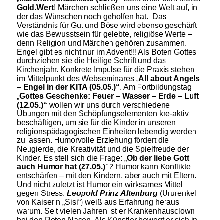
Gold.Wert!
Märchen schließen uns eine Welt auf, in
der das Wünschen noch geholfen hat. Das
Verständnis für Gut und Böse wird ebenso geschärft
wie das Bewusstsein für gelebte, religiöse Werte –
denn Religion und Märchen gehören zusammen.
Engel gibt es nicht nur im Advent!!! Als Boten Gottes
durchziehen sie die Heilige Schrift und das
Kirchenjahr. Konkrete Impulse für die Praxis stehen
im Mittelpunkt des Webseminares „
All about Angels
– Engel in der KITA (05.05.)“
. Am Fortbildungstag
„
Gottes Geschenke: Feuer – Wasser – Erde – Luft
(12.05.)“
wollen wir uns durch verschiedene
Übungen mit den Schöpfungselementen kre-aktiv
beschäftigen, um sie für die Kinder in unseren
religionspädagogischen Einheiten lebendig werden
zu lassen. Humorvolle Erziehung fördert die
Neugierde, die Kreativität und die Spielfreude der
Kinder. Es stell sich die Frage: „
Ob der liebe Gott
auch Humor hat (27.05.)“
? Humor kann Konflikte
entschärfen – mit den Kindern, aber auch mit Eltern.
Und nicht zuletzt ist Humor ein wirksames Mittel
gegen Stress.
Leopold Prinz Altenburg
(Ururenkel
von Kaiserin „Sisi“) weiß aus Erfahrung heraus
warum. Seit vielen Jahren ist er Krankenhausclown
bei den Roten Nasen. Als Künstler bewegt er sich in