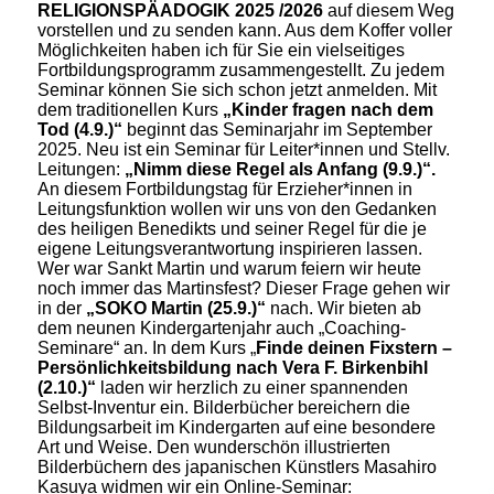
RELIGIONSPÄADOGIK 2025 /2026
auf diesem Weg
vorstellen und zu senden kann. Aus dem Koffer voller
Möglichkeiten haben ich für Sie ein vielseitiges
Fortbildungsprogramm zusammengestellt. Zu jedem
Seminar können Sie sich schon jetzt anmelden. Mit
dem traditionellen Kurs
„Kinder fragen nach dem
Tod (4.9.)“
beginnt das Seminarjahr im September
2025. Neu ist ein Seminar für Leiter*innen und Stellv.
Leitungen:
„Nimm diese Regel als Anfang (9.9.)“.
An diesem Fortbildungstag für Erzieher*innen in
Leitungsfunktion wollen wir uns von den Gedanken
des heiligen Benedikts und seiner Regel für die je
eigene Leitungsverantwortung inspirieren lassen.
Wer war Sankt Martin und warum feiern wir heute
noch immer das Martinsfest? Dieser Frage gehen wir
in der
„SOKO Martin (25.9.)“
nach. Wir bieten ab
dem neunen Kindergartenjahr auch „Coaching-
Seminare“ an. In dem Kurs „
Finde deinen Fixstern –
Persönlichkeitsbildung nach Vera F. Birkenbihl
(2.10.)“
laden wir herzlich zu einer spannenden
Selbst-Inventur ein. Bilderbücher bereichern die
Bildungsarbeit im Kindergarten auf eine besondere
Art und Weise. Den wunderschön illustrierten
Bilderbüchern des japanischen Künstlers Masahiro
Kasuya widmen wir ein Online-Seminar: