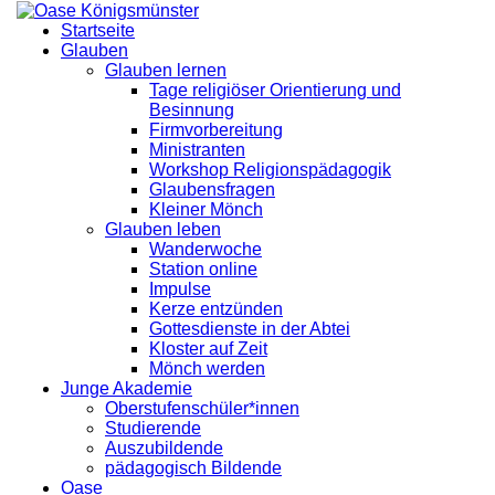
Startseite
Glauben
Glauben lernen
Tage religiöser Orientierung und
Besinnung
Firmvorbereitung
Ministranten
Workshop Religionspädagogik
Glaubensfragen
Kleiner Mönch
Glauben leben
Wanderwoche
Station online
Impulse
Kerze entzünden
Gottesdienste in der Abtei
Kloster auf Zeit
Mönch werden
Junge Akademie
Oberstufenschüler*innen
Studierende
Auszubildende
pädagogisch Bildende
Oase