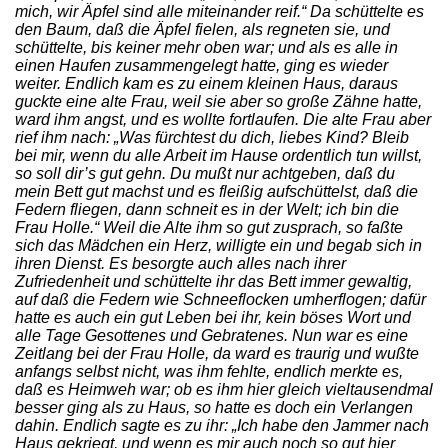
mich, wir Äpfel sind alle miteinander reif.“ Da schüttelte es
den Baum, daß die Äpfel fielen, als regneten sie, und
schüttelte, bis keiner mehr oben war; und als es alle in
einen Haufen zusammengelegt hatte, ging es wieder
weiter. Endlich kam es zu einem kleinen Haus, daraus
guckte eine alte Frau, weil sie aber so große Zähne hatte,
ward ihm angst, und es wollte fortlaufen. Die alte Frau aber
rief ihm nach: „Was fürchtest du dich, liebes Kind? Bleib
bei mir, wenn du alle Arbeit im Hause ordentlich tun willst,
so soll dir’s gut gehn. Du mußt nur achtgeben, daß du
mein Bett gut machst und es fleißig aufschüttelst, daß die
Federn fliegen, dann schneit es in der Welt; ich bin die
Frau Holle.“ Weil die Alte ihm so gut zusprach, so faßte
sich das Mädchen ein Herz, willigte ein und begab sich in
ihren Dienst. Es besorgte auch alles nach ihrer
Zufriedenheit und schüttelte ihr das Bett immer gewaltig,
auf daß die Federn wie Schneeflocken umherflogen; dafür
hatte es auch ein gut Leben bei ihr, kein böses Wort und
alle Tage Gesottenes und Gebratenes. Nun war es eine
Zeitlang bei der Frau Holle, da ward es traurig und wußte
anfangs selbst nicht, was ihm fehlte, endlich merkte es,
daß es Heimweh war; ob es ihm hier gleich vieltausendmal
besser ging als zu Haus, so hatte es doch ein Verlangen
dahin. Endlich sagte es zu ihr: „Ich habe den Jammer nach
Haus gekriegt, und wenn es mir auch noch so gut hier