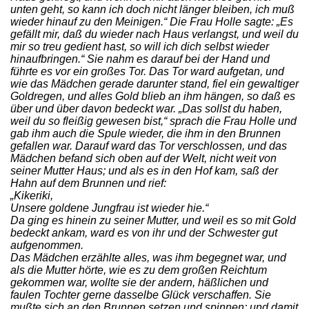
unten geht, so kann ich doch nicht länger bleiben, ich muß
wieder hinauf zu den Meinigen.“ Die Frau Holle sagte: „Es
gefällt mir, daß du wieder nach Haus verlangst, und weil du
mir so treu gedient hast, so will ich dich selbst wieder
hinaufbringen.“ Sie nahm es darauf bei der Hand und
führte es vor ein großes Tor. Das Tor ward aufgetan, und
wie das Mädchen gerade darunter stand, fiel ein gewaltiger
Goldregen, und alles Gold blieb an ihm hängen, so daß es
über und über davon bedeckt war. „Das sollst du haben,
weil du so fleißig gewesen bist,“ sprach die Frau Holle und
gab ihm auch die Spule wieder, die ihm in den Brunnen
gefallen war. Darauf ward das Tor verschlossen, und das
Mädchen befand sich oben auf der Welt, nicht weit von
seiner Mutter Haus; und als es in den Hof kam, saß der
Hahn auf dem Brunnen und rief:
„Kikeriki,
Unsere goldene Jungfrau ist wieder hie.“
Da ging es hinein zu seiner Mutter, und weil es so mit Gold
bedeckt ankam, ward es von ihr und der Schwester gut
aufgenommen.
Das Mädchen erzählte alles, was ihm begegnet war, und
als die Mutter hörte, wie es zu dem großen Reichtum
gekommen war, wollte sie der andern, häßlichen und
faulen Tochter gerne dasselbe Glück verschaffen. Sie
mußte sich an den Brunnen setzen und spinnen; und damit