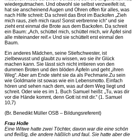
wiedergutmachen. Und obwohl sie selbst verzweifelt ist,
hat sie anscheinend Augen und Ohren offen für alles, was
nach Hilfe schreit: Da schreit das Brot im Backofen „Zieh
mich raus, zieh mich raus! Sonst verbrenne ich“ und sie
zieht erst einmal die Brote aus dem Backofen. Da schreit
ein Baum: „Ach, schüttel mich, schüttel mich, wir Äpfel sind
alle miteinander reif.« Und sie schüttelt erst einmal den
Baum.
Ein anderes Mädchen, seine Stiefschwester, ist
zielbewusst und glaubt zu wissen, wo sie ihr Glück
machen kann. Sie lässt sich nicht irritieren von den
dummen Broten und den blöden Äpfeln und geht „ihren
Weg“. Aber am Ende steht sie da als Pechmarie.Zu sein
wie Goldmarie ist sowas wie ein Lebensmotto. Einfach
hören und sehen nach dem, was auf dem Weg liegt und
schreit. Oder wie es im 1. Buch Samuel heißt: „Tu, was dir
vor die Hände kommt, denn Gott ist mit dir.“ (1. Samuel
10,7)
(Br. Benedikt Müller OSB – Bildungsreferent)
Frau Holle
Eine Witwe hatte zwei Töchter, davon war die eine schön
und fleißig, die andere häßlich und faul. Sie hatte aber die