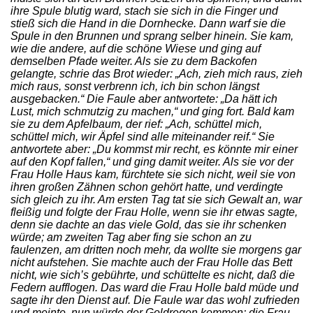
ihre Spule blutig ward, stach sie sich in die Finger und
stieß sich die Hand in die Dornhecke. Dann warf sie die
Spule in den Brunnen und sprang selber hinein. Sie kam,
wie die andere, auf die schöne Wiese und ging auf
demselben Pfade weiter. Als sie zu dem Backofen
gelangte, schrie das Brot wieder: „Ach, zieh mich raus, zieh
mich raus, sonst verbrenn ich, ich bin schon längst
ausgebacken.“ Die Faule aber antwortete: „Da hätt ich
Lust, mich schmutzig zu machen,“ und ging fort. Bald kam
sie zu dem Apfelbaum, der rief: „Ach, schüttel mich,
schüttel mich, wir Äpfel sind alle miteinander reif.“ Sie
antwortete aber: „Du kommst mir recht, es könnte mir einer
auf den Kopf fallen,“ und ging damit weiter. Als sie vor der
Frau Holle Haus kam, fürchtete sie sich nicht, weil sie von
ihren großen Zähnen schon gehört hatte, und verdingte
sich gleich zu ihr. Am ersten Tag tat sie sich Gewalt an, war
fleißig und folgte der Frau Holle, wenn sie ihr etwas sagte,
denn sie dachte an das viele Gold, das sie ihr schenken
würde; am zweiten Tag aber fing sie schon an zu
faulenzen, am dritten noch mehr, da wollte sie morgens gar
nicht aufstehen. Sie machte auch der Frau Holle das Bett
nicht, wie sich’s gebührte, und schüttelte es nicht, daß die
Federn aufflogen. Das ward die Frau Holle bald müde und
sagte ihr den Dienst auf. Die Faule war das wohl zufrieden
und meinte, nun würde der Goldregen kommen; die Frau