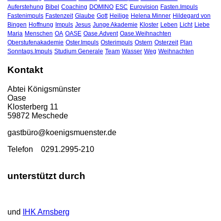
Auferstehung
Bibel
Coaching
DOMINO
ESC
Eurovision
Fasten.Impuls
Fastenimpuls
Fastenzeit
Glaube
Gott
Heilige
Helena Minner
Hildegard von
Bingen
Hoffnung
Impuls
Jesus
Junge Akademie
Kloster
Leben
Licht
Liebe
Maria
Menschen
OA
OASE
Oase.Advent
Oase.Weihnachten
Oberstufenakademie
Oster.Impuls
Osterimpuls
Ostern
Osterzeit
Plan
Sonntags.Impuls
Studium Generale
Team
Wasser
Weg
Weihnachten
Kontakt
Abtei Königsmünster
Oase
Klosterberg 11
59872 Meschede
gastbü
ro@koenigsmuenster.de
T
elefon 0291.2995-210
unterstützt durch
und
IHK Arnsberg