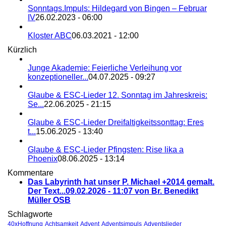
Sonntags.Impuls: Hildegard von Bingen – Februar
IV
26.02.2023 - 06:00
Kloster ABC
06.03.2021 - 12:00
Kürzlich
Junge Akademie: Feierliche Verleihung vor
konzeptioneller...
04.07.2025 - 09:27
Glaube & ESC-Lieder 12. Sonntag im Jahreskreis:
Se...
22.06.2025 - 21:15
Glaube & ESC-Lieder Dreifaltigkeitssonttag: Eres
t...
15.06.2025 - 13:40
Glaube & ESC-Lieder Pfingsten: Rise lika a
Phoenix
08.06.2025 - 13:14
Kommentare
Das Labyrinth hat unser P. Michael +2014 gemalt.
Der Text...
09.02.2026 - 11:07 von Br. Benedikt
Müller OSB
Schlagworte
40xHoffnung
Achtsamkeit
Advent
Adventsimpuls
Adventslieder