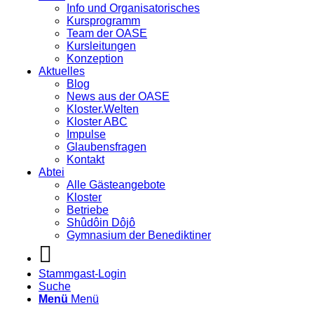
Info und Organisatorisches
Kursprogramm
Team der OASE
Kursleitungen
Konzeption
Aktuelles
Blog
News aus der OASE
Kloster.Welten
Kloster ABC
Impulse
Glaubensfragen
Kontakt
Abtei
Alle Gästeangebote
Kloster
Betriebe
Shûdôin Dôjô
Gymnasium der Benediktiner
Stammgast-Login
Suche
Menü
Menü