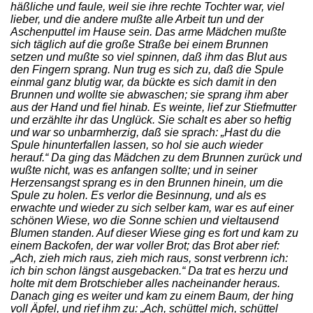
häßliche und faule, weil sie ihre rechte Tochter war, viel
lieber, und die andere mußte alle Arbeit tun und der
Aschenputtel im Hause sein. Das arme Mädchen mußte
sich täglich auf die große Straße bei einem Brunnen
setzen und mußte so viel spinnen, daß ihm das Blut aus
den Fingern sprang. Nun trug es sich zu, daß die Spule
einmal ganz blutig war, da bückte es sich damit in den
Brunnen und wollte sie abwaschen; sie sprang ihm aber
aus der Hand und fiel hinab. Es weinte, lief zur Stiefmutter
und erzählte ihr das Unglück. Sie schalt es aber so heftig
und war so unbarmherzig, daß sie sprach: „Hast du die
Spule hinunterfallen lassen, so hol sie auch wieder
herauf.“ Da ging das Mädchen zu dem Brunnen zurück und
wußte nicht, was es anfangen sollte; und in seiner
Herzensangst sprang es in den Brunnen hinein, um die
Spule zu holen. Es verlor die Besinnung, und als es
erwachte und wieder zu sich selber kam, war es auf einer
schönen Wiese, wo die Sonne schien und vieltausend
Blumen standen. Auf dieser Wiese ging es fort und kam zu
einem Backofen, der war voller Brot; das Brot aber rief:
„Ach, zieh mich raus, zieh mich raus, sonst verbrenn ich:
ich bin schon längst ausgebacken.“ Da trat es herzu und
holte mit dem Brotschieber alles nacheinander heraus.
Danach ging es weiter und kam zu einem Baum, der hing
voll Äpfel, und rief ihm zu: „Ach, schüttel mich, schüttel