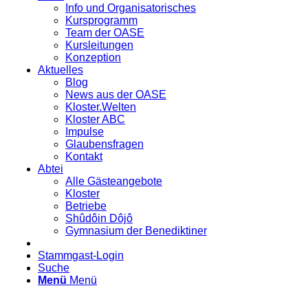
Info und Organisatorisches
Kursprogramm
Team der OASE
Kursleitungen
Konzeption
Aktuelles
Blog
News aus der OASE
Kloster.Welten
Kloster ABC
Impulse
Glaubensfragen
Kontakt
Abtei
Alle Gästeangebote
Kloster
Betriebe
Shûdôin Dôjô
Gymnasium der Benediktiner
Stammgast-Login
Suche
Menü
Menü