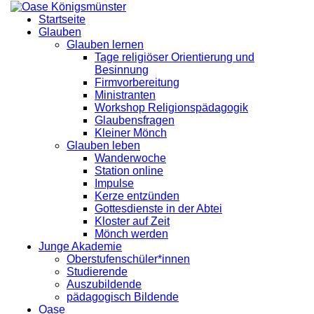
Startseite
Glauben
Glauben lernen
Tage religiöser Orientierung und
Besinnung
Firmvorbereitung
Ministranten
Workshop Religionspädagogik
Glaubensfragen
Kleiner Mönch
Glauben leben
Wanderwoche
Station online
Impulse
Kerze entzünden
Gottesdienste in der Abtei
Kloster auf Zeit
Mönch werden
Junge Akademie
Oberstufenschüler*innen
Studierende
Auszubildende
pädagogisch Bildende
Oase