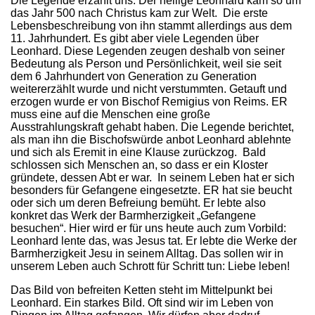
Die Legende erzählt uns: Der heilige Leonhard kam so um
das Jahr 500 nach Christus kam zur Welt. Die erste
Lebensbeschreibung von ihn stammt allerdings aus dem
11. Jahrhundert. Es gibt aber viele Legenden über
Leonhard. Diese Legenden zeugen deshalb von seiner
Bedeutung als Person und Persönlichkeit, weil sie seit
dem 6 Jahrhundert von Generation zu Generation
weitererzählt wurde und nicht verstummten. Getauft und
erzogen wurde er von Bischof Remigius von Reims. ER
muss eine auf die Menschen eine große
Ausstrahlungskraft gehabt haben. Die Legende berichtet,
als man ihn die Bischofswürde anbot Leonhard ablehnte
und sich als Eremit in eine Klause zurückzog. Bald
schlossen sich Menschen an, so dass er ein Kloster
gründete, dessen Abt er war. In seinem Leben hat er sich
besonders für Gefangene eingesetzte. ER hat sie beucht
oder sich um deren Befreiung bemüht. Er lebte also
konkret das Werk der Barmherzigkeit „Gefangene
besuchen“. Hier wird er für uns heute auch zum Vorbild:
Leonhard lente das, was Jesus tat. Er lebte die Werke der
Barmherzigkeit Jesu in seinem Alltag. Das sollen wir in
unserem Leben auch Schrott für Schritt tun: Liebe leben!
Das Bild von befreiten Ketten steht im Mittelpunkt bei
Leonhard. Ein starkes Bild. Oft sind wir im Leben von