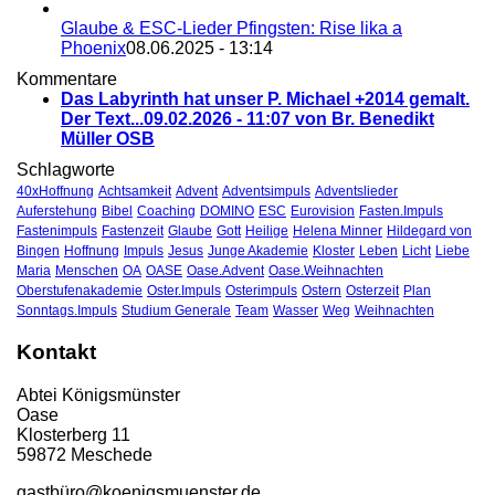
Glaube & ESC-Lieder Pfingsten: Rise lika a
Phoenix
08.06.2025 - 13:14
Kommentare
Das Labyrinth hat unser P. Michael +2014 gemalt.
Der Text...
09.02.2026 - 11:07 von Br. Benedikt
Müller OSB
Schlagworte
40xHoffnung
Achtsamkeit
Advent
Adventsimpuls
Adventslieder
Auferstehung
Bibel
Coaching
DOMINO
ESC
Eurovision
Fasten.Impuls
Fastenimpuls
Fastenzeit
Glaube
Gott
Heilige
Helena Minner
Hildegard von
Bingen
Hoffnung
Impuls
Jesus
Junge Akademie
Kloster
Leben
Licht
Liebe
Maria
Menschen
OA
OASE
Oase.Advent
Oase.Weihnachten
Oberstufenakademie
Oster.Impuls
Osterimpuls
Ostern
Osterzeit
Plan
Sonntags.Impuls
Studium Generale
Team
Wasser
Weg
Weihnachten
Kontakt
Abtei Königsmünster
Oase
Klosterberg 11
59872 Meschede
gastbü
ro@koenigsmuenster.de