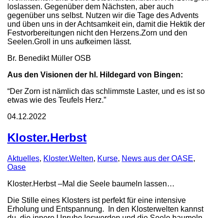
loslassen. Gegenüber dem Nächsten, aber auch
gegenüber uns selbst. Nutzen wir die Tage des Advents
und üben uns in der Achtsamkeit ein, damit die Hektik der
Festvorbereitungen nicht den Herzens.Zorn und den
Seelen.Groll in uns aufkeimen lässt.
Br. Benedikt Müller OSB
Aus den Visionen der hl. Hildegard von Bingen:
“Der Zorn ist nämlich das schlimmste Laster, und es ist so
etwas wie des Teufels Herz.”
04.12.2022
Kloster.Herbst
Aktuelles
,
Kloster.Welten
,
Kurse
,
News aus der OASE
,
Oase
Kloster.Herbst –Mal die Seele baumeln lassen…
Die Stille eines Klosters ist perfekt für eine intensive
Erholung und Entspannung. In den Klosterwelten kannst
du, die innere Unruhe loswerden und die Seele baumeln