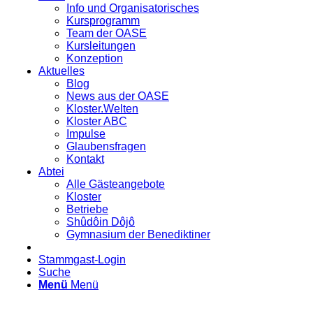
Info und Organisatorisches
Kursprogramm
Team der OASE
Kursleitungen
Konzeption
Aktuelles
Blog
News aus der OASE
Kloster.Welten
Kloster ABC
Impulse
Glaubensfragen
Kontakt
Abtei
Alle Gästeangebote
Kloster
Betriebe
Shûdôin Dôjô
Gymnasium der Benediktiner
Stammgast-Login
Suche
Menü
Menü