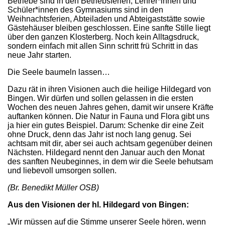
Betriebe sind in den Betriebsferien, Lehrer*innen und
Schüler*innen des Gymnasiums sind in den
Weihnachtsferien, Abteiladen und Abteigaststätte sowie
Gästehäuser bleiben geschlossen. Eine sanfte Stille liegt
über den ganzen Klosterberg. Noch kein Alltagsdruck,
sondern einfach mit allen Sinn schritt frü Schritt in das
neue Jahr starten.
Die Seele baumeln lassen…
Dazu rät in ihren Visionen auch die heilige Hildegard von
Bingen. Wir dürfen und sollen gelassen in die ersten
Wochen des neuen Jahres gehen, damit wir unsere Kräfte
auftanken können. Die Natur in Fauna und Flora gibt uns
ja hier ein gutes Beispiel. Darum: Schenke dir eine Zeit
ohne Druck, denn das Jahr ist noch lang genug. Sei
achtsam mit dir, aber sei auch achtsam gegenüber deinen
Nächsten. Hildegard nennt den Januar auch den Monat
des sanften Neubeginnes, in dem wir die Seele behutsam
und liebevoll umsorgen sollen.
(Br. Benedikt Müller OSB)
Aus den Visionen der hl. Hildegard von Bingen:
„Wir müssen auf die Stimme unserer Seele hören, wenn