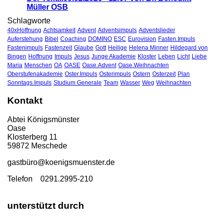
Müller OSB
Schlagworte
40xHoffnung
Achtsamkeit
Advent
Adventsimpuls
Adventslieder
Auferstehung
Bibel
Coaching
DOMINO
ESC
Eurovision
Fasten.Impuls
Fastenimpuls
Fastenzeit
Glaube
Gott
Heilige
Helena Minner
Hildegard von
Bingen
Hoffnung
Impuls
Jesus
Junge Akademie
Kloster
Leben
Licht
Liebe
Maria
Menschen
OA
OASE
Oase.Advent
Oase.Weihnachten
Oberstufenakademie
Oster.Impuls
Osterimpuls
Ostern
Osterzeit
Plan
Sonntags.Impuls
Studium Generale
Team
Wasser
Weg
Weihnachten
Kontakt
Abtei Königsmünster
Oase
Klosterberg 11
59872 Meschede
gastbü
ro@koenigsmuenster.de
T
elefon 0291.2995-210
unterstützt durch