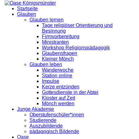
Startseite
Glauben
Glauben lernen
Tage religiöser Orientierung und
Besinnung
Firmvorbereitung
Ministranten
Workshop Religionspädagogik
Glaubensfragen
Kleiner Mönch
Glauben leben
Wanderwoche
Station online
Impulse
Kerze entzünden
Gottesdienste in der Abtei
Kloster auf Zeit
Mönch werden
Junge Akademie
Oberstufenschüler*innen
Studierende
Auszubildende
pädagogisch Bildende
Oase