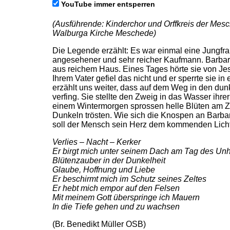
YouTube immer entsperren
(Ausführende: Kinderchor und Orffkreis der Mesch
Walburga Kirche Meschede)
Die Legende erzählt: Es war einmal eine Jungfra
angesehener und sehr reicher Kaufmann. Barbara
aus reichem Haus. Eines Tages hörte sie von Jesu
Ihrem Vater gefiel das nicht und er sperrte sie in
erzählt uns weiter, dass auf dem Weg in den dunk
verfing. Sie stellte den Zweig in das Wasser ihr
einem Wintermorgen sprossen helle Blüten am Zwe
Dunkeln trösten. Wie sich die Knospen an Barbar
soll der Mensch sein Herz dem kommenden Licht
Verlies – Nacht – Kerker
Er birgt mich unter seinem Dach am Tag des Unh
Blütenzauber in der Dunkelheit
Glaube, Hoffnung und Liebe
Er beschirmt mich im Schutz seines Zeltes
Er hebt mich empor auf den Felsen
Mit meinem Gott überspringe ich Mauern
In die Tiefe gehen und zu wachsen
(Br. Benedikt Müller OSB)