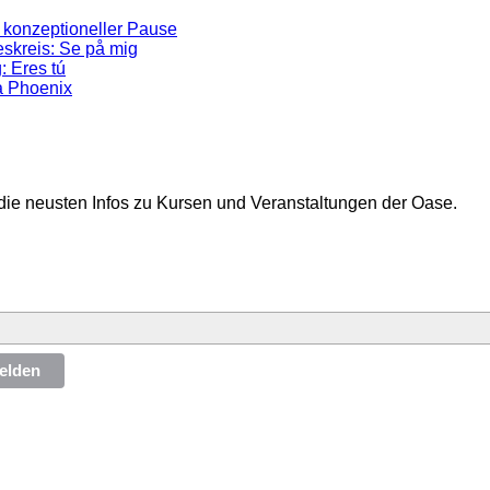
 konzeptioneller Pause
skreis: Se på mig
: Eres tú
a Phoenix
die neusten Infos zu Kursen und Veranstaltungen der Oase.
elden