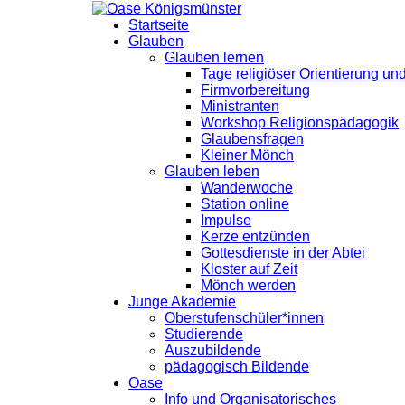
Startseite
Glauben
Glauben lernen
Tage religiöser Orientierung u
Firmvorbereitung
Ministranten
Workshop Religionspädagogik
Glaubensfragen
Kleiner Mönch
Glauben leben
Wanderwoche
Station online
Impulse
Kerze entzünden
Gottesdienste in der Abtei
Kloster auf Zeit
Mönch werden
Junge Akademie
Oberstufenschüler*innen
Studierende
Auszubildende
pädagogisch Bildende
Oase
Info und Organisatorisches