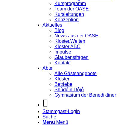
Kursprogramm
Team der OASE
Kursleitungen
Konzeption
Aktuelles
Blog
News aus der OASE
Kloster.Welten
Kloster ABC
Impulse
Glaubensfragen
Kontakt
Abtei
Alle Gästeangebote
Kloster
Betriebe
Shûdôin Dôjô
Gymnasium der Benediktiner
Stammgast-Login
Suche
Menü
Menü