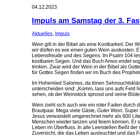
04.12.2023
Impuls am Samstag der 3. Fa
Aktuelles
,
Impuls
Wein gilt in der Bibel als eine Kostbarkeit. Der
wir dürfen es wie einen guten Wein auskosten. Er g
Lebensfreude und des Segens. Im Psalm 104 lese
kostbaren Segen. Und das Buch Amos endet soga
trinken. Zwar wird der Wein in der Bibel als Got
für Gottes Segen finden wir im Buch des Prophete
Im Hohenlied Salomos, da tönen Sehnsuchtsklän
unterscheiden sind: „Komm, lass uns aufs Feld 
sehen, ob der Weinstock sprosst und seine Blüten
Wein zieht sich auch wie ein roter Faden durch 
Brautpaar. Mega viele Gäste, Guter Wein. Super 
Jesus verwandelt umgerechnet mehr als 600 Liter
Menschen wieder tanzen und feiern können. Er ste
Leben im Überfluss. In alle Leerstellen fließt der
Zuversicht, die das Leben ausleuchtet und das F