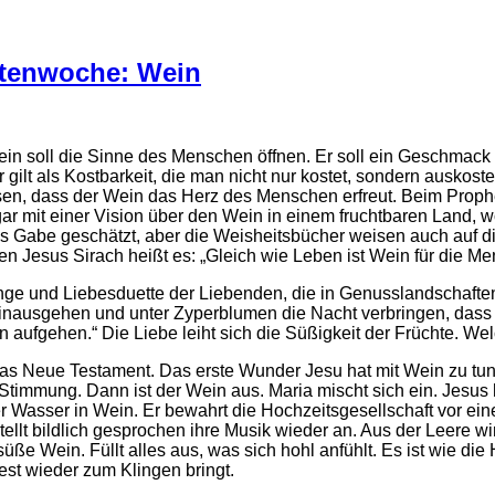
stenwoche: Wein
 Wein soll die Sinne des Menschen öffnen. Er soll ein Geschmack
ilt als Kostbarkeit, die man nicht nur kostet, sondern auskostet
n, dass der Wein das Herz des Menschen erfreut. Beim Prophet
r mit einer Vision über den Wein in einem fruchtbaren Land
tes Gabe geschätzt, aber die Weisheitsbücher weisen auch auf d
n Jesus Sirach heißt es: „Gleich wie Leben ist Wein für die Me
ge und Liebesduette der Liebenden, die in Genusslandschafte
hinausgehen und unter Zyperblumen die Nacht verbringen, dass
 aufgehen.“ Die Liebe leiht sich die Süßigkeit der Früchte. Wel
das Neue Testament. Das erste Wunder Jesu hat mit Wein zu tun.
Stimmung. Dann ist der Wein aus. Maria mischt sich ein. Jesus 
 Wasser in Wein. Er bewahrt die Hochzeitsgesellschaft vor eine
llt bildlich gesprochen ihre Musik wieder an. Aus der Leere wir
 süße Wein. Füllt alles aus, was sich hohl anfühlt. Es ist wie di
est wieder zum Klingen bringt.