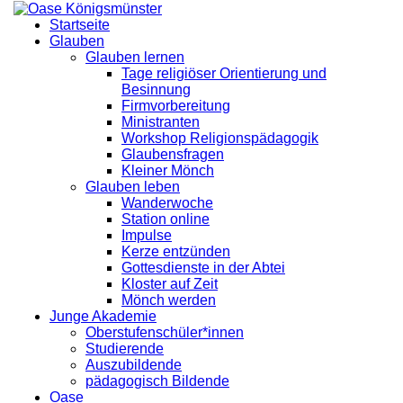
Startseite
Glauben
Glauben lernen
Tage religiöser Orientierung und
Besinnung
Firmvorbereitung
Ministranten
Workshop Religionspädagogik
Glaubensfragen
Kleiner Mönch
Glauben leben
Wanderwoche
Station online
Impulse
Kerze entzünden
Gottesdienste in der Abtei
Kloster auf Zeit
Mönch werden
Junge Akademie
Oberstufenschüler*innen
Studierende
Auszubildende
pädagogisch Bildende
Oase