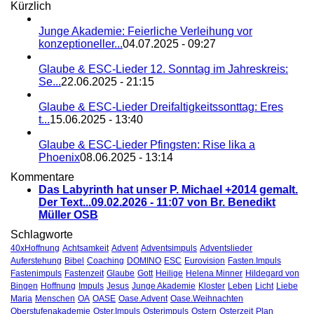
Kürzlich
Junge Akademie: Feierliche Verleihung vor
konzeptioneller...
04.07.2025 - 09:27
Glaube & ESC-Lieder 12. Sonntag im Jahreskreis:
Se...
22.06.2025 - 21:15
Glaube & ESC-Lieder Dreifaltigkeitssonttag: Eres
t...
15.06.2025 - 13:40
Glaube & ESC-Lieder Pfingsten: Rise lika a
Phoenix
08.06.2025 - 13:14
Kommentare
Das Labyrinth hat unser P. Michael +2014 gemalt.
Der Text...
09.02.2026 - 11:07 von Br. Benedikt
Müller OSB
Schlagworte
40xHoffnung
Achtsamkeit
Advent
Adventsimpuls
Adventslieder
Auferstehung
Bibel
Coaching
DOMINO
ESC
Eurovision
Fasten.Impuls
Fastenimpuls
Fastenzeit
Glaube
Gott
Heilige
Helena Minner
Hildegard von
Bingen
Hoffnung
Impuls
Jesus
Junge Akademie
Kloster
Leben
Licht
Liebe
Maria
Menschen
OA
OASE
Oase.Advent
Oase.Weihnachten
Oberstufenakademie
Oster.Impuls
Osterimpuls
Ostern
Osterzeit
Plan