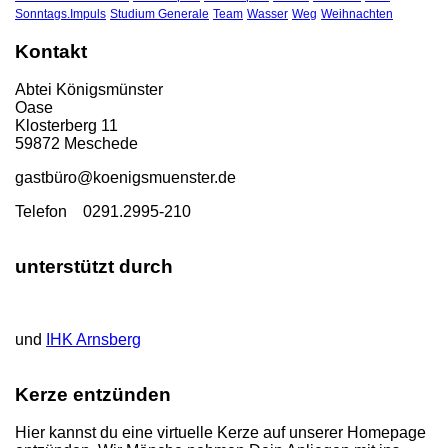
Sonntags.Impuls
Studium Generale
Team
Wasser
Weg
Weihnachten
Kontakt
Abtei Königsmünster
Oase
Klosterberg 11
59872 Meschede
gastbü
ro@koenigsmuenster.de
T
elefon 0291.2995-210
unterstützt durch
und
IHK Arnsberg
Kerze entzünden
Hier kannst du eine virtuelle Kerze auf unserer Homepage