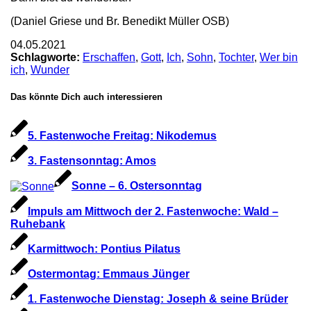
(Daniel Griese und Br. Benedikt Müller OSB)
04.05.2021
Schlagworte:
Erschaffen
,
Gott
,
Ich
,
Sohn
,
Tochter
,
Wer bin
ich
,
Wunder
Das könnte Dich auch interessieren
5. Fastenwoche Freitag: Nikodemus
3. Fastensonntag: Amos
Sonne – 6. Ostersonntag
Impuls am Mittwoch der 2. Fastenwoche: Wald –
Ruhebank
Karmittwoch: Pontius Pilatus
Ostermontag: Emmaus Jünger
1. Fastenwoche Dienstag: Joseph & seine Brüder