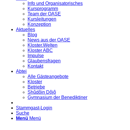
Info und Organisatorisches
Kursprogramm
Team der OASE
Kursleitungen
Konzeption
Aktuelles
Blog
News aus der OASE
Kloster.Welten
Kloster ABC
Impulse
Glaubensfragen
Kontakt
Abtei
Alle Gästeangebote
Kloster
Betriebe
Shûdôin Dôjô
Gymnasium der Benediktiner
Stammgast-Login
Suche
Menü
Menü