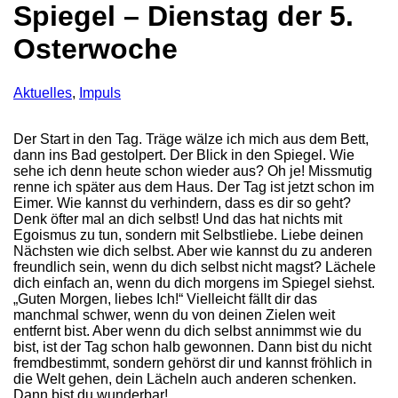
Spiegel – Dienstag der 5.
Osterwoche
Aktuelles
,
Impuls
Der Start in den Tag. Träge wälze ich mich aus dem Bett,
dann ins Bad gestolpert. Der Blick in den Spiegel. Wie
sehe ich denn heute schon wieder aus? Oh je! Missmutig
renne ich später aus dem Haus. Der Tag ist jetzt schon im
Eimer. Wie kannst du verhindern, dass es dir so geht?
Denk öfter mal an dich selbst! Und das hat nichts mit
Egoismus zu tun, sondern mit Selbstliebe. Liebe deinen
Nächsten wie dich selbst. Aber wie kannst du zu anderen
freundlich sein, wenn du dich selbst nicht magst? Lächele
dich einfach an, wenn du dich morgens im Spiegel siehst.
„Guten Morgen, liebes Ich!“ Vielleicht fällt dir das
manchmal schwer, wenn du von deinen Zielen weit
entfernt bist. Aber wenn du dich selbst annimmst wie du
bist, ist der Tag schon halb gewonnen. Dann bist du nicht
fremdbestimmt, sondern gehörst dir und kannst fröhlich in
die Welt gehen, dein Lächeln auch anderen schenken.
Dann bist du wunderbar!