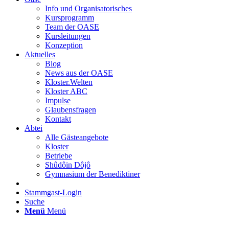
Info und Organisatorisches
Kursprogramm
Team der OASE
Kursleitungen
Konzeption
Aktuelles
Blog
News aus der OASE
Kloster.Welten
Kloster ABC
Impulse
Glaubensfragen
Kontakt
Abtei
Alle Gästeangebote
Kloster
Betriebe
Shûdôin Dôjô
Gymnasium der Benediktiner
Stammgast-Login
Suche
Menü
Menü