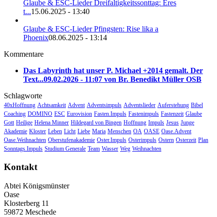
Glaube & ESC-Lieder Dreifaltigkeitssonttag: Eres
t...
15.06.2025 - 13:40
Glaube & ESC-Lieder Pfingsten: Rise lika a
Phoenix
08.06.2025 - 13:14
Kommentare
Das Labyrinth hat unser P. Michael +2014 gemalt. Der
Text...
09.02.2026 - 11:07 von Br. Benedikt Müller OSB
Schlagworte
40xHoffnung
Achtsamkeit
Advent
Adventsimpuls
Adventslieder
Auferstehung
Bibel
Coaching
DOMINO
ESC
Eurovision
Fasten.Impuls
Fastenimpuls
Fastenzeit
Glaube
Gott
Heilige
Helena Minner
Hildegard von Bingen
Hoffnung
Impuls
Jesus
Junge
Akademie
Kloster
Leben
Licht
Liebe
Maria
Menschen
OA
OASE
Oase.Advent
Oase.Weihnachten
Oberstufenakademie
Oster.Impuls
Osterimpuls
Ostern
Osterzeit
Plan
Sonntags.Impuls
Studium Generale
Team
Wasser
Weg
Weihnachten
Kontakt
Abtei Königsmünster
Oase
Klosterberg 11
59872 Meschede