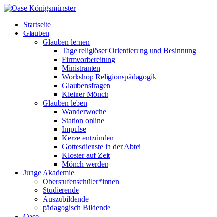
Startseite
Glauben
Glauben lernen
Tage religiöser Orientierung und Besinnung
Firmvorbereitung
Ministranten
Workshop Religionspädagogik
Glaubensfragen
Kleiner Mönch
Glauben leben
Wanderwoche
Station online
Impulse
Kerze entzünden
Gottesdienste in der Abtei
Kloster auf Zeit
Mönch werden
Junge Akademie
Oberstufenschüler*innen
Studierende
Auszubildende
pädagogisch Bildende
Oase