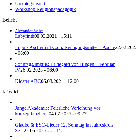
Unkategorisiert
Workshop Religionspädagogik
Beliebt
Alexander Sieler
Labyrinth
08.03.2021 - 15:11
Impuls Aschermittwoch: Reinigungsmittel – Asche
22.02.2023
- 06:00
Sonntags.Impuls: Hildegard von Bingen – Februar
IV
26.02.2023 - 06:00
Kloster ABC
06.03.2021 - 12:00
Kürzlich
Junge Akademie: Feierliche Verleihung vor
konzeptioneller...
04.07.2025 - 09:27
Glaube & ESC-Lieder 12. Sonntag im Jahreskreis:
Se...
22.06.2025 - 21:15