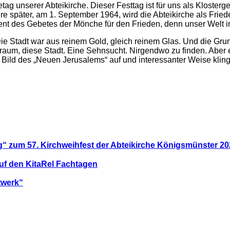
ag unserer Abteikirche. Dieser Festtag ist für uns als Kloster
e später, am 1. September 1964, wird die Abteikirche als Frie
t des Gebetes der Mönche für den Frieden, denn unser Welt in 
e Stadt war aus reinem Gold, gleich reinem Glas. Und die Gru
r Traum, diese Stadt. Eine Sehnsucht. Nirgendwo zu finden. Ab
s Bild des „Neuen Jerusalems“ auf und interessanter Weise klin
rg“ zum 57. Kirchweihfest der Abteikirche Königsmünster 2
uf den KitaRel Fachtagen
twerk“