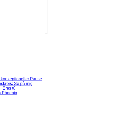
 konzeptioneller Pause
skreis: Se på mig
: Eres tú
a Phoenix