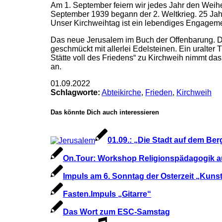
Am 1. September feiern wir jedes Jahr den Weihet
September 1939 begann der 2. Weltkrieg. 25 Jahr
Unser Kirchweihtag ist ein lebendiges Engagemen
Das neue Jerusalem im Buch der Offenbarung. Di
geschmückt mit allerlei Edelsteinen. Ein uralte
Stätte voll des Friedens“ zu Kirchweih nimmt da
an.
01.09.2022
Schlagworte:
Abteikirche
,
Frieden
,
Kirchweih
Das könnte Dich auch interessieren
01.09.: „Die Stadt auf dem Be
On.Tour: Workshop Religionspädagogik a
Impuls am 6. Sonntag der Osterzeit „Kuns
Fasten.Impuls „Gitarre“
Das Wort zum ESC-Samstag