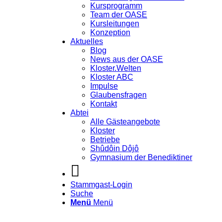
Kursprogramm
Team der OASE
Kursleitungen
Konzeption
Aktuelles
Blog
News aus der OASE
Kloster.Welten
Kloster ABC
Impulse
Glaubensfragen
Kontakt
Abtei
Alle Gästeangebote
Kloster
Betriebe
Shûdôin Dôjô
Gymnasium der Benediktiner
Stammgast-Login
Suche
Menü
Menü