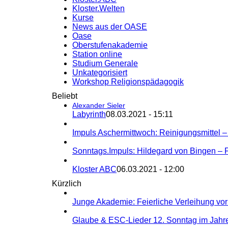
Kloster.Welten
Kurse
News aus der OASE
Oase
Oberstufenakademie
Station online
Studium Generale
Unkategorisiert
Workshop Religionspädagogik
Beliebt
Alexander Sieler
Labyrinth
08.03.2021 - 15:11
Impuls Aschermittwoch: Reinigungsmittel 
Sonntags.Impuls: Hildegard von Bingen – 
Kloster ABC
06.03.2021 - 12:00
Kürzlich
Junge Akademie: Feierliche Verleihung vor 
Glaube & ESC-Lieder 12. Sonntag im Jahres