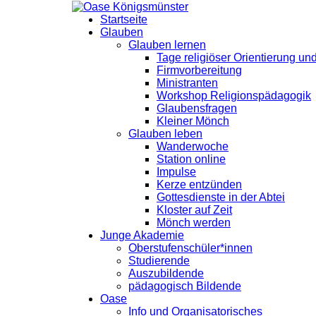
Startseite
Glauben
Glauben lernen
Tage religiöser Orientierung u
Firmvorbereitung
Ministranten
Workshop Religionspädagogik
Glaubensfragen
Kleiner Mönch
Glauben leben
Wanderwoche
Station online
Impulse
Kerze entzünden
Gottesdienste in der Abtei
Kloster auf Zeit
Mönch werden
Junge Akademie
Oberstufenschüler*innen
Studierende
Auszubildende
pädagogisch Bildende
Oase
Info und Organisatorisches