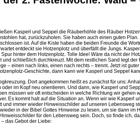
 der 2. Fastenwoche: Wald 
hließen Kasperl und Seppel die Räuberhöhle des Räuber Hotzen
tohlen hat, zurückzuholen. Sie haben auch einen guten Plan. Sie
 verschlossen ist. Auf die Kiste haben die beiden Freunde di
artet entdeckt sie Hotzenplotz und überfällt die Jungs. Kasperl
Spur hinter dem Hotzenplotz. Tolle Idee! Wäre da nicht der Hot
und schließlich durchkreuzt. Mit dem restlichen Sand legt der
ge – einen nach links, einen nach rechts – trennt. Jetzt ist gu
 Hotzenplotz-Geschichte, dann kann wie Kasperl und Seppel kan
egkreuzung. Dort angekommen heißt es zunächst für uns: Anhal
oder im Kopf neu orientieren. Und dann, wie Kasperl und Sepp
 müssen wir oft entscheiden in welche Richtung wir gehen woll
wer. Es kommt halt auf die Situation an. Wenn wir wie Kasperl
t und immer wieder Hinweisschilder auf unseren Lebensweg stell
 wieder in der Bibel Gottes Hinweise zu lesen, um sie dann im
Hinweisschilder für den Lebensweg sein. Doch, so finde ich, da
 – das Gebot der Liebe: