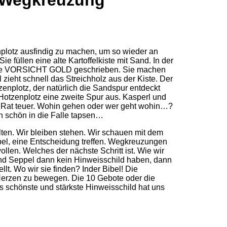
– Wegkreuzung
plotz ausfindig zu machen, um so wieder an
 füllen eine alte Kartoffelkiste mit Sand. In der
e Worte VORSICHT GOLD geschrieben. Sie machen
 zieht schnell das Streichholz aus der Kiste. Der
zenplotz, der natürlich die Sandspur entdeckt
 Hotzenplotz eine zweite Spur aus. Kasperl und
ter Rat teuer. Wohin gehen oder wer geht wohin…?
n schön in die Falle tapsen…
ten. Wir bleiben stehen. Wir schauen mit dem
el, eine Entscheidung treffen. Wegkreuzungen
en. Welches der nächste Schritt ist. Wie wir
 und Seppel dann kein Hinweisschild haben, dann
t. Wo wir sie finden? Inder Bibel! Die
 Herzen zu bewegen. Die 10 Gebote oder die
s schönste und stärkste Hinweisschild hat uns