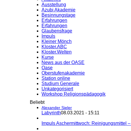
Ausstellung
Azubi Akademie
Besinnungstage
Erfahrungen
Erfahrungen
Glaubensfrage
Impuls
Kleiner Mönch
Kloster.ABC
Kloster.Welten
Kurse
News aus der OASE
Oase
Oberstufenakademie
Station online
Studium Generale
Unkategorisiert
Workshop Religionspädagogik
Beliebt
Alexander Sieler
Labyrinth
08.03.2021 - 15:11
Impuls Aschermittwoch: Reinigungsmittel 