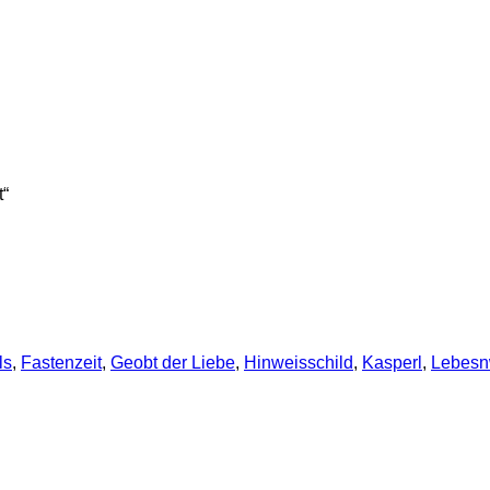
t“
ls
,
Fastenzeit
,
Geobt der Liebe
,
Hinweisschild
,
Kasperl
,
Lebes