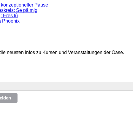
 konzeptioneller Pause
skreis: Se på mig
: Eres tú
a Phoenix
die neusten Infos zu Kursen und Veranstaltungen der Oase.
elden