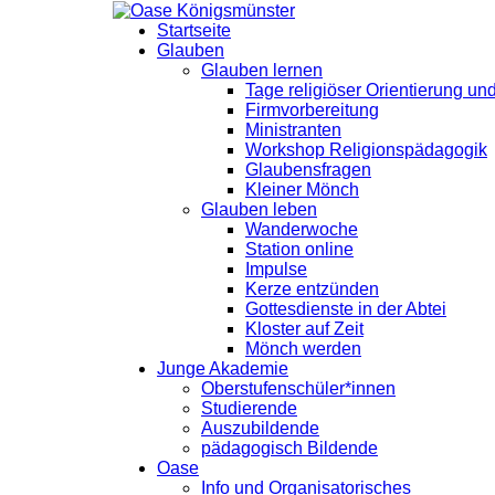
Startseite
Glauben
Glauben lernen
Tage religiöser Orientierung u
Firmvorbereitung
Ministranten
Workshop Religionspädagogik
Glaubensfragen
Kleiner Mönch
Glauben leben
Wanderwoche
Station online
Impulse
Kerze entzünden
Gottesdienste in der Abtei
Kloster auf Zeit
Mönch werden
Junge Akademie
Oberstufenschüler*innen
Studierende
Auszubildende
pädagogisch Bildende
Oase
Info und Organisatorisches