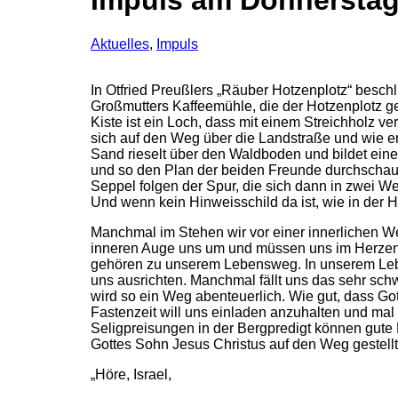
Impuls am Donnerstag
Aktuelles
,
Impuls
In Otfried Preußlers „Räuber Hotzenplotz“ besc
Großmutters Kaffeemühle, die der Hotzenplotz ges
Kiste ist ein Loch, dass mit einem Streichholz
sich auf den Weg über die Landstraße und wie erw
Sand rieselt über den Waldboden und bildet eine 
und so den Plan der beiden Freunde durchschaut 
Seppel folgen der Spur, die sich dann in zwei We
Und wenn kein Hinweisschild da ist, wie in der
Manchmal im Stehen wir vor einer innerlichen W
inneren Auge uns um und müssen uns im Herzen 
gehören zu unserem Lebensweg. In unserem Leben
uns ausrichten. Manchmal fällt uns das sehr sch
wird so ein Weg abenteuerlich. Wie gut, dass Got
Fastenzeit will uns einladen anzuhalten und mal
Seligpreisungen in der Bergpredigt können gute 
Gottes Sohn Jesus Christus auf den Weg gestellt
„Höre, Israel,