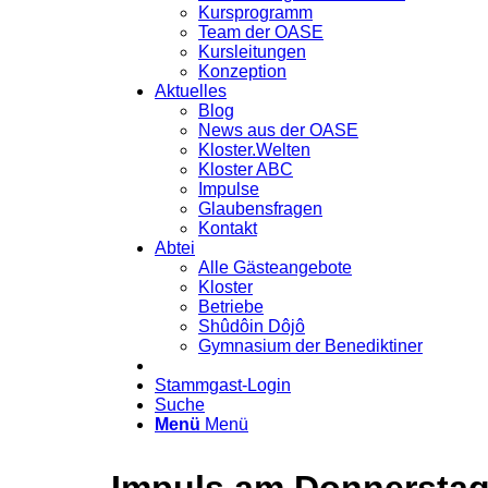
Kursprogramm
Team der OASE
Kursleitungen
Konzeption
Aktuelles
Blog
News aus der OASE
Kloster.Welten
Kloster ABC
Impulse
Glaubensfragen
Kontakt
Abtei
Alle Gästeangebote
Kloster
Betriebe
Shûdôin Dôjô
Gymnasium der Benediktiner
Stammgast-Login
Suche
Menü
Menü