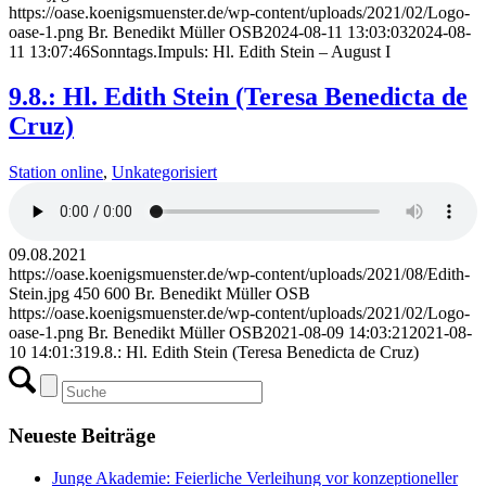
https://oase.koenigsmuenster.de/wp-content/uploads/2021/02/Logo-
oase-1.png
Br. Benedikt Müller OSB
2024-08-11 13:03:03
2024-08-
11 13:07:46
Sonntags.Impuls: Hl. Edith Stein – August I
9.8.: Hl. Edith Stein (Teresa Benedicta de
Cruz)
Station online
,
Unkategorisiert
09.08.2021
https://oase.koenigsmuenster.de/wp-content/uploads/2021/08/Edith-
Stein.jpg
450
600
Br. Benedikt Müller OSB
https://oase.koenigsmuenster.de/wp-content/uploads/2021/02/Logo-
oase-1.png
Br. Benedikt Müller OSB
2021-08-09 14:03:21
2021-08-
10 14:01:31
9.8.: Hl. Edith Stein (Teresa Benedicta de Cruz)
Neueste Beiträge
Junge Akademie: Feierliche Verleihung vor konzeptioneller