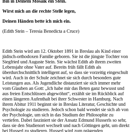
Bin in Deinem Mosaik ein Stein.
Wirst mich an die rechte Stelle legen,
Deinen Händen bette ich mich ein.
(Edith Stein – Teresia Benedicta a Cruce)
Edith Stein wird am 12. Oktober 1891 in Breslau als Kind einer
jüdisch-orthodoxen Familie geboren. Sie ist die jüngste Tochter von
Siegfried und Auguste Stein. Sie wächst Edith ab ihrem zweiten
Lebensjahr ohne Vater auf. Bereits früh fällt Edith als
überdurchschnittlich intelligent auf, so dass sie vorzeitig eingeschult
wird. Auch in der Schule zeichnet sie sich durch besonders gute
Leistungen aus. Als Jugendliche distanziert sie sich immer mehr
vom Glauben an Gott: „Ich habe mir das Beten ganz bewusst und
aus freien Entschlüssen abgewöhnt“, erzählt sie im Rückblick auf
einen längeren Aufenthalt bei ihrer Schwester in Hamburg. Nach
ihrem Abitur 1911 beginnt sie in Breslau Literatur, Geschichte und
Psychologie zu studieren. Jedoch schon bald wendet sie sich ab von
der Psychologie, um sich in das Studium der Philosophie zu
vertiefen. Dabei fasziniert sie der Ansatz Edmund Husserls so sehr,
dass sie den Studienort wechselt und nach Göttingen geht, um direkt
bei Husserl zu studieren. Husserl wird zum prägenden