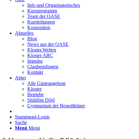
Info und Organisatorisches
Kursprogramm
Team der OASE
Kursleitungen
Konzeption
Aktuelles
Blog
News aus der OASE
Kloster.Welten
Kloster ABC
Impulse
Glaubensfragen
Kontakt
Abtei
Alle Gästeangebote
Kloster
Betriebe
Shûdôin Dôjô
Gymnasium der Benediktiner
Stammgast-Login
Suche
Menü
Menü