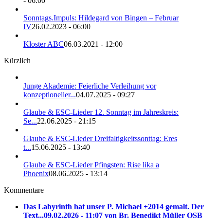
- 06:00
Sonntags.Impuls: Hildegard von Bingen – Februar
IV
26.02.2023 - 06:00
Kloster ABC
06.03.2021 - 12:00
Kürzlich
Junge Akademie: Feierliche Verleihung vor
konzeptioneller...
04.07.2025 - 09:27
Glaube & ESC-Lieder 12. Sonntag im Jahreskreis:
Se...
22.06.2025 - 21:15
Glaube & ESC-Lieder Dreifaltigkeitssonttag: Eres
t...
15.06.2025 - 13:40
Glaube & ESC-Lieder Pfingsten: Rise lika a
Phoenix
08.06.2025 - 13:14
Kommentare
Das Labyrinth hat unser P. Michael +2014 gemalt. Der
Text...
09.02.2026 - 11:07 von Br. Benedikt Müller OSB