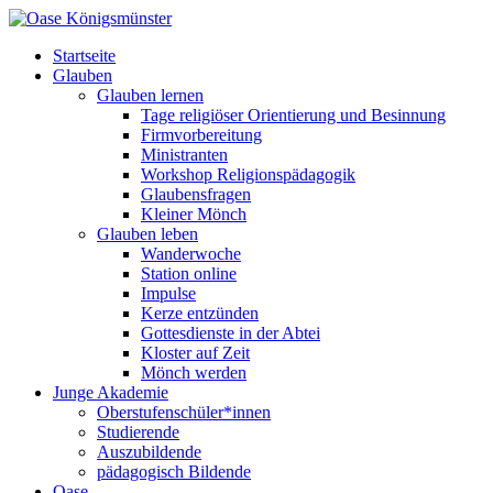
Startseite
Glauben
Glauben lernen
Tage religiöser Orientierung und Besinnung
Firmvorbereitung
Ministranten
Workshop Religionspädagogik
Glaubensfragen
Kleiner Mönch
Glauben leben
Wanderwoche
Station online
Impulse
Kerze entzünden
Gottesdienste in der Abtei
Kloster auf Zeit
Mönch werden
Junge Akademie
Oberstufenschüler*innen
Studierende
Auszubildende
pädagogisch Bildende
Oase