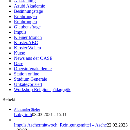
Ausstellung
Azubi Akademie
Besinnungstage
Erfahrungen
Erfahrungen
Glaubensfrage
Impuls
Kleiner Mönch
Kloster.ABC
Kloster.Welten
Kurse
News aus der OASE
Oase
Oberstufenakademie
Station online
Studium Generale
Unkategorisiert
Workshop Religionspädagogik
Beliebt
Alexander Sieler
Labyrinth
08.03.2021 - 15:11
Impuls Aschermittwoch: Reinigungsmittel – Asche
22.02.2023