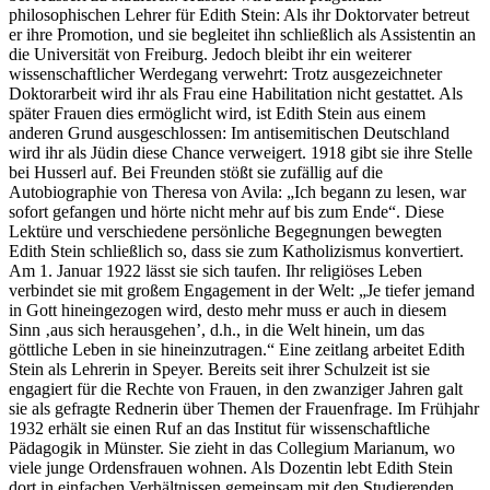
philosophischen Lehrer für Edith Stein: Als ihr Doktorvater betreut
er ihre Promotion, und sie begleitet ihn schließlich als Assistentin an
die Universität von Freiburg. Jedoch bleibt ihr ein weiterer
wissenschaftlicher Werdegang verwehrt: Trotz ausgezeichneter
Doktorarbeit wird ihr als Frau eine Habilitation nicht gestattet. Als
später Frauen dies ermöglicht wird, ist Edith Stein aus einem
anderen Grund ausgeschlossen: Im antisemitischen Deutschland
wird ihr als Jüdin diese Chance verweigert. 1918 gibt sie ihre Stelle
bei Husserl auf. Bei Freunden stößt sie zufällig auf die
Autobiographie von Theresa von Avila: „Ich begann zu lesen, war
sofort gefangen und hörte nicht mehr auf bis zum Ende“. Diese
Lektüre und verschiedene persönliche Begegnungen bewegten
Edith Stein schließlich so, dass sie zum Katholizismus konvertiert.
Am 1. Januar 1922 lässt sie sich taufen. Ihr religiöses Leben
verbindet sie mit großem Engagement in der Welt: „Je tiefer jemand
in Gott hineingezogen wird, desto mehr muss er auch in diesem
Sinn ‚aus sich herausgehen’, d.h., in die Welt hinein, um das
göttliche Leben in sie hineinzutragen.“ Eine zeitlang arbeitet Edith
Stein als Lehrerin in Speyer. Bereits seit ihrer Schulzeit ist sie
engagiert für die Rechte von Frauen, in den zwanziger Jahren galt
sie als gefragte Rednerin über Themen der Frauenfrage. Im Frühjahr
1932 erhält sie einen Ruf an das Institut für wissenschaftliche
Pädagogik in Münster. Sie zieht in das Collegium Marianum, wo
viele junge Ordensfrauen wohnen. Als Dozentin lebt Edith Stein
dort in einfachen Verhältnissen gemeinsam mit den Studierenden.