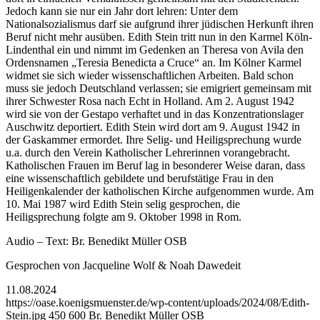
Jedoch kann sie nur ein Jahr dort lehren: Unter dem
Nationalsozialismus darf sie aufgrund ihrer jüdischen Herkunft ihren
Beruf nicht mehr ausüben. Edith Stein tritt nun in den Karmel Köln-
Lindenthal ein und nimmt im Gedenken an Theresa von Avila den
Ordensnamen „Teresia Benedicta a Cruce“ an. Im Kölner Karmel
widmet sie sich wieder wissenschaftlichen Arbeiten. Bald schon
muss sie jedoch Deutschland verlassen; sie emigriert gemeinsam mit
ihrer Schwester Rosa nach Echt in Holland. Am 2. August 1942
wird sie von der Gestapo verhaftet und in das Konzentrationslager
Auschwitz deportiert. Edith Stein wird dort am 9. August 1942 in
der Gaskammer ermordet. Ihre Selig- und Heiligsprechung wurde
u.a. durch den Verein Katholischer Lehrerinnen vorangebracht.
Katholischen Frauen im Beruf lag in besonderer Weise daran, dass
eine wissenschaftlich gebildete und berufstätige Frau in den
Heiligenkalender der katholischen Kirche aufgenommen wurde. Am
10. Mai 1987 wird Edith Stein selig gesprochen, die
Heiligsprechung folgte am 9. Oktober 1998 in Rom.
Audio – Text: Br. Benedikt Müller OSB
Gesprochen von Jacqueline Wolf & Noah Dawedeit
11.08.2024
https://oase.koenigsmuenster.de/wp-content/uploads/2024/08/Edith-
Stein.jpg
450
600
Br. Benedikt Müller OSB