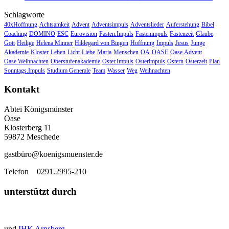
Schlagworte
40xHoffnung
Achtsamkeit
Advent
Adventsimpuls
Adventslieder
Auferstehung
Bibel
Coaching
DOMINO
ESC
Eurovision
Fasten.Impuls
Fastenimpuls
Fastenzeit
Glaube
Gott
Heilige
Helena Minner
Hildegard von Bingen
Hoffnung
Impuls
Jesus
Junge
Akademie
Kloster
Leben
Licht
Liebe
Maria
Menschen
OA
OASE
Oase.Advent
Oase.Weihnachten
Oberstufenakademie
Oster.Impuls
Osterimpuls
Ostern
Osterzeit
Plan
Sonntags.Impuls
Studium Generale
Team
Wasser
Weg
Weihnachten
Kontakt
Abtei Königsmünster
Oase
Klosterberg 11
59872 Meschede
gastbü
ro@koenigsmuenster.de
T
elefon 0291.2995-210
unterstützt durch
und
IHK Arnsberg