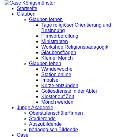
Startseite
Glauben
Glauben lernen
Tage religiöser Orientierung und
Besinnung
Firmvorbereitung
Ministranten
Workshop Religionspädagogik
Glaubensfragen
Kleiner Mönch
Glauben leben
Wanderwoche
Station online
Impulse
Kerze entzünden
Gottesdienste in der Abtei
Kloster auf Zeit
Mönch werden
Junge Akademie
Oberstufenschüler*innen
Studierende
Auszubildende
pädagogisch Bildende
Oase