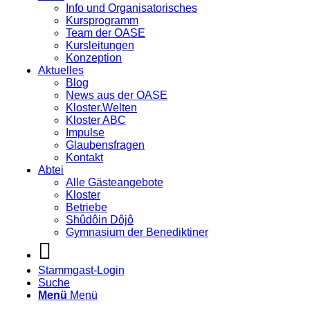
Info und Organisatorisches
Kursprogramm
Team der OASE
Kursleitungen
Konzeption
Aktuelles
Blog
News aus der OASE
Kloster.Welten
Kloster ABC
Impulse
Glaubensfragen
Kontakt
Abtei
Alle Gästeangebote
Kloster
Betriebe
Shûdôin Dôjô
Gymnasium der Benediktiner
Stammgast-Login
Suche
Menü
Menü