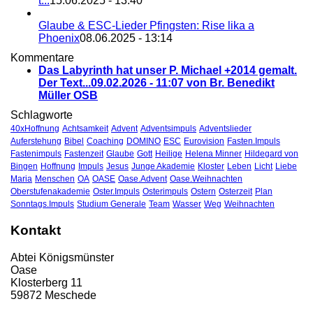
t...
15.06.2025 - 13:40
Glaube & ESC-Lieder Pfingsten: Rise lika a
Phoenix
08.06.2025 - 13:14
Kommentare
Das Labyrinth hat unser P. Michael +2014 gemalt.
Der Text...
09.02.2026 - 11:07 von Br. Benedikt
Müller OSB
Schlagworte
40xHoffnung
Achtsamkeit
Advent
Adventsimpuls
Adventslieder
Auferstehung
Bibel
Coaching
DOMINO
ESC
Eurovision
Fasten.Impuls
Fastenimpuls
Fastenzeit
Glaube
Gott
Heilige
Helena Minner
Hildegard von
Bingen
Hoffnung
Impuls
Jesus
Junge Akademie
Kloster
Leben
Licht
Liebe
Maria
Menschen
OA
OASE
Oase.Advent
Oase.Weihnachten
Oberstufenakademie
Oster.Impuls
Osterimpuls
Ostern
Osterzeit
Plan
Sonntags.Impuls
Studium Generale
Team
Wasser
Weg
Weihnachten
Kontakt
Abtei Königsmünster
Oase
Klosterberg 11
59872 Meschede