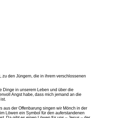
t, zu den Jüngern, die in ihrem verschlossenen
ele Dinge in unserem Leben und über die
genvoll Angst habe, dass mich jemand an die
ist.
s aus der Offenbarung singen wir Mönch in der
en im Löwen ein Symbol für den auferstandenen
st. Da gibt es einen Löwen für uns – Jesus – der