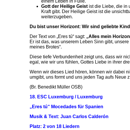
einem Leben in Fülle.
Gott der Heilige Geist
ist die Liebe, die in
Kraft gibt. Der Heilige Geist ist die unsich
weiterzugeben.
Du bist unser Horizont: Wir sind geliebte Kin
Der Text von „Eres tú“ sagt:
„Alles mein Horizont
Er ist das, was unserem Leben Sinn gibt, unsere
meines Brotes“.
Diese tiefe Verbundenheit zeigt uns, dass wir nic
egal, wie wir uns fühlen, Gottes Liebe in ihrer dr
Wenn wir dieses Lied hören, können wir dabei ni
umgibt, uns formt und uns jeden Tag aufs Neue z
(Br. Benedikt Müller OSB)
18. ESC Luxemburg / Luxemburg
„Eres tú“ Mocedades für Spanien
Musik & Text: Juan Carlos Calderón
Platz: 2 von 18 Liedern