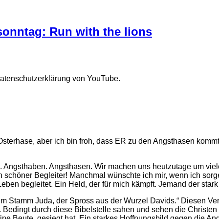
sonntag: Run with the lions
Datenschutzerklärung von YouTube.
n Osterhase, aber ich bin froh, dass ER zu den Angsthasen komm
fühl. Angsthaben. Angsthasen. Wir machen uns heutzutage um vi
kein schöner Begleiter! Manchmal wünschte ich mir, wenn ich sor
n begleitet. Ein Held, der für mich kämpft. Jemand der stark 
dem Stamm Juda, der Spross aus der Wurzel Davids.“ Diesen Ver
s). Bedingt durch diese Bibelstelle sahen und sehen die Christ
ine Beute, gesiegt hat. Ein starkes Hoffnungsbild gegen die Ang