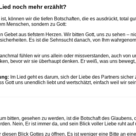
Lied noch mehr erzählt?
st, können wir die tiefen Botschaften, die es ausdrückt, total g
einem Menschen, sondern zu Gott:
in Gebet aus tiefstem Herzen. Wir bitten Gott, uns zu sehen – n
icherheiten. Es ist die Sehnsucht danach, von Ihm wahrgenomme
nchmal fühlen wir uns allein oder missverstanden, auch von u
en, bevor wir sie überhaupt denken. Er weiß, was uns bewegt, 
ung:
Im Lied geht es darum, sich der Liebe des Partners sicher 
ass Gott uns unendlich liebt und wertschätzt, einfach weil wir se
rum bitten, gesehen zu werden, ist die Botschaft des Glaubens,
. Nein, Er ist immer da, und sein Blick voller Liebe ruht auf 
r diesen Blick Gottes zu öffnen. Es ist weniger eine Bitte an e