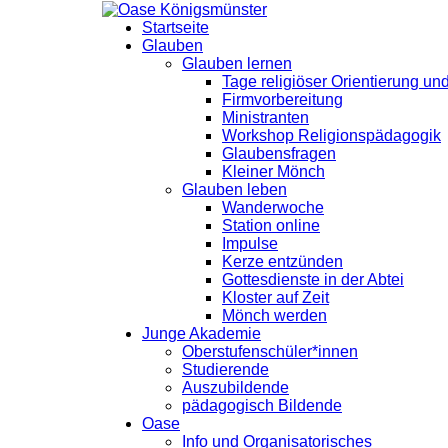
Startseite
Glauben
Glauben lernen
Tage religiöser Orientierung u
Firmvorbereitung
Ministranten
Workshop Religionspädagogik
Glaubensfragen
Kleiner Mönch
Glauben leben
Wanderwoche
Station online
Impulse
Kerze entzünden
Gottesdienste in der Abtei
Kloster auf Zeit
Mönch werden
Junge Akademie
Oberstufenschüler*innen
Studierende
Auszubildende
pädagogisch Bildende
Oase
Info und Organisatorisches