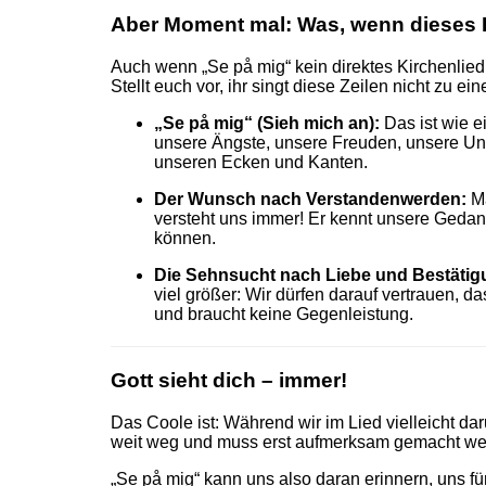
Aber Moment mal: Was, wenn dieses 
Auch wenn „Se på mig“ kein direktes Kirchenlied i
Stellt euch vor, ihr singt diese Zeilen nicht zu 
„Se på mig“ (Sieh mich an):
Das ist wie e
unsere Ängste, unsere Freuden, unsere Uns
unseren Ecken und Kanten.
Der Wunsch nach Verstandenwerden:
Ma
versteht uns immer! Er kennt unsere Gedank
können.
Die Sehnsucht nach Liebe und Bestätig
viel größer: Wir dürfen darauf vertrauen, d
und braucht keine Gegenleistung.
Gott sieht dich – immer!
Das Coole ist: Während wir im Lied vielleicht da
weit weg und muss erst aufmerksam gemacht werden
„Se på mig“ kann uns also daran erinnern, uns fü