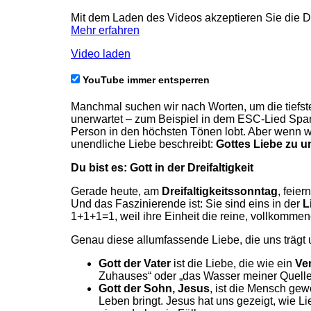
Mit dem Laden des Videos akzeptieren Sie die 
Mehr erfahren
Video laden
YouTube immer entsperren
Manchmal suchen wir nach Worten, um die tiefst
unerwartet – zum Beispiel in dem ESC-Lied Spa
Person in den höchsten Tönen lobt. Aber wenn wi
unendliche Liebe beschreibt:
Gottes Liebe zu u
Du bist es: Gott in der Dreifaltigkeit
Gerade heute, am
Dreifaltigkeitssonntag
, feie
Und das Faszinierende ist: Sie sind eins in der
L
1+1+1=1, weil ihre Einheit die reine, vollkommene
Genau diese allumfassende Liebe, die uns trägt u
Gott der Vater
ist die Liebe, die wie ein
Ve
Zuhauses“ oder „das Wasser meiner Quelle“
Gott der Sohn, Jesus
, ist die Mensch gew
Leben bringt. Jesus hat uns gezeigt, wie Li