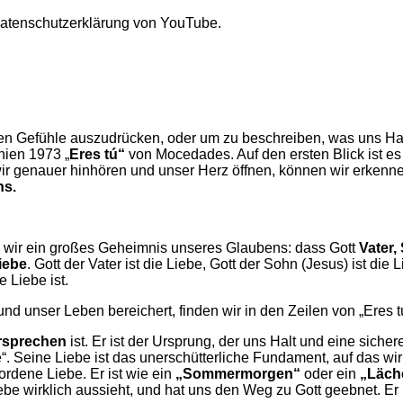
Datenschutzerklärung von YouTube.
en Gefühle auszudrücken, oder um zu beschreiben, was uns Hal
nien 1973 „
Eres tú“
von Mocedades. Auf den ersten Blick ist es
r genauer hinhören und unser Herz öffnen, können wir erkennen
ns.
rn wir ein großes Geheimnis unseres Glaubens: dass Gott
Vater,
iebe
. Gott der Vater ist die Liebe, Gott der Sohn (Jesus) ist die 
 Liebe ist.
nd unser Leben bereichert, finden wir in den Zeilen von „Eres t
rsprechen
ist. Er ist der Ursprung, der uns Halt und eine siche
. Seine Liebe ist das unerschütterliche Fundament, auf das wi
ordene Liebe. Er ist wie ein
„Sommermorgen“
oder ein
„Läch
ebe wirklich aussieht, und hat uns den Weg zu Gott geebnet. Er i