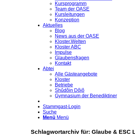
Kursprogramm
Team der OASE
Kursleitungen
Konzeption
Aktuelles
Blog
News aus der OASE
Kloster.Welten
Kloster ABC
Impulse
Glaubensfragen
Kontakt
Abtei
Alle Gästeangebote
Kloster
Betriebe
Shûdôin Dôjô
Gymnasium der Benediktiner
Stammgast-Login
Suche
Menü
Menü
Schlagwortarchiv für:
Glaube & ESC L