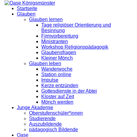
Startseite
Glauben
Glauben lernen
Tage religiöser Orientierung und
Besinnung
Firmvorbereitung
Ministranten
Workshop Religionspädagogik
Glaubensfragen
Kleiner Mönch
Glauben leben
Wanderwoche
Station online
Impulse
Kerze entzünden
Gottesdienste in der Abtei
Kloster auf Zeit
Mönch werden
Junge Akademie
Oberstufenschüler*innen
Studierende
Auszubildende
pädagogisch Bildende
Oase