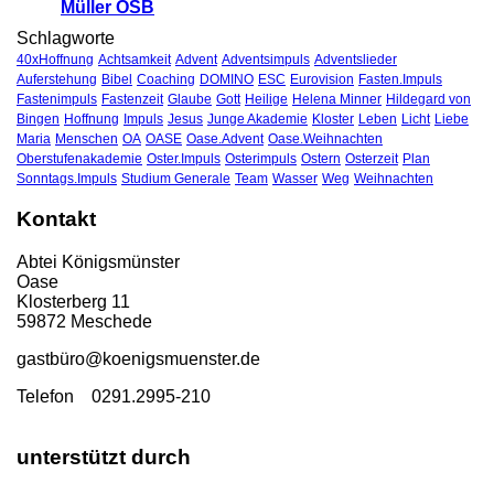
Müller OSB
Schlagworte
40xHoffnung
Achtsamkeit
Advent
Adventsimpuls
Adventslieder
Auferstehung
Bibel
Coaching
DOMINO
ESC
Eurovision
Fasten.Impuls
Fastenimpuls
Fastenzeit
Glaube
Gott
Heilige
Helena Minner
Hildegard von
Bingen
Hoffnung
Impuls
Jesus
Junge Akademie
Kloster
Leben
Licht
Liebe
Maria
Menschen
OA
OASE
Oase.Advent
Oase.Weihnachten
Oberstufenakademie
Oster.Impuls
Osterimpuls
Ostern
Osterzeit
Plan
Sonntags.Impuls
Studium Generale
Team
Wasser
Weg
Weihnachten
Kontakt
Abtei Königsmünster
Oase
Klosterberg 11
59872 Meschede
gastbü
ro@koenigsmuenster.de
T
elefon 0291.2995-210
unterstützt durch