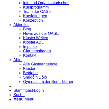
Info und Organisatorisches
Kursprogramm
Team der OASE
Kursleitungen
Konzeption
Aktuelles
Blog
News aus der OASE
Kloster.Welten
Kloster ABC
Impulse
Glaubensfragen
Kontakt
Abtei
Alle Gästeangebote
Kloster
Betriebe
Shûdôin Dôjô
Gymnasium der Benediktiner
Stammgast-Login
Suche
Menü
Menü