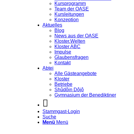
Kursprogramm
Team der OASE
Kursleitungen
Konzeption
Aktuelles
Blog
News aus der OASE
Kloster.Welten
Kloster ABC
Impulse
Glaubensfragen
Kontakt
Abtei
Alle Gästeangebote
Kloster
Betriebe
Shûdôin Dôjô
Gymnasium der Benediktiner
Stammgast-Login
Suche
Menü
Menü