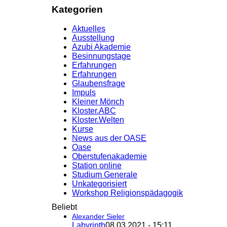
Kategorien
Aktuelles
Ausstellung
Azubi Akademie
Besinnungstage
Erfahrungen
Erfahrungen
Glaubensfrage
Impuls
Kleiner Mönch
Kloster.ABC
Kloster.Welten
Kurse
News aus der OASE
Oase
Oberstufenakademie
Station online
Studium Generale
Unkategorisiert
Workshop Religionspädagogik
Beliebt
Alexander Sieler
Labyrinth
08.03.2021 - 15:11