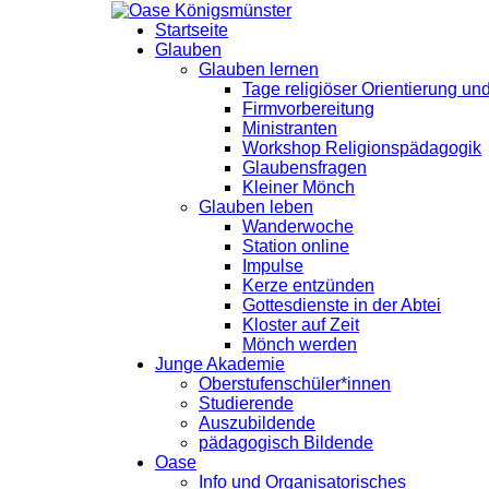
Startseite
Glauben
Glauben lernen
Tage religiöser Orientierung u
Firmvorbereitung
Ministranten
Workshop Religionspädagogik
Glaubensfragen
Kleiner Mönch
Glauben leben
Wanderwoche
Station online
Impulse
Kerze entzünden
Gottesdienste in der Abtei
Kloster auf Zeit
Mönch werden
Junge Akademie
Oberstufenschüler*innen
Studierende
Auszubildende
pädagogisch Bildende
Oase
Info und Organisatorisches