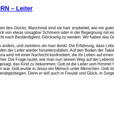
RN – Leiter
 des Glücks. Manchmal sind sie hart erarbeitet, wie ein gutes
blick von etwas unsagbar Schönem oder in der Begegnung mit
t nach Beständigkeit. Glückselig zu werden. Wir haben das Gef
anders, und zweitens als man denkt. Die Erfahrung, dass Leb
fen der Leiter wieder hinunterzufallen. Auf den Boden der Tat
 wird mit einer Nachricht konfrontiert, die ihr Leben auf einen
rher. Die Frage lautet, wie man nun seinen Weg auf der Leben
 gesagt, das Kind zu bekommen. Gott ist die Leiter vom Himmel
n war. Gott wurde in Jesus ein Mensch unter Menschen. Gott i
herabgestiegen. Denn er will auch in Freude und Glück, in Sorg