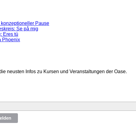
 konzeptioneller Pause
skreis: Se på mig
: Eres tú
a Phoenix
die neusten Infos zu Kursen und Veranstaltungen der Oase.
elden