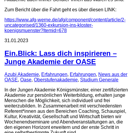
Zum Bericht über die Fahrt geht es über diesen LINK:
https://www.afg-werne.de/afg/component/content/article/2-
uncategorised/1360-exkursion-ins-kloster-
koenigsmuenster?Itemid=678
31.01.2023
Ein.Blick: Lass dich inspirieren –
Junge Akademie der OASE
Azubi Akademie
,
Erfahrungen
,
Erfahrungen
,
News aus der
OASE
,
Oase
,
Oberstufenakademie
,
Studium Generale
In der Jungen Akademie Königsmünster, einer zertifizierten
Akademie zur persönlichen Weiterbildung, erhalten junge
Menschen die Möglichkeit, sich individuell und frei
weiterzubilden. In Zusammenarbeit mit verschiedensten
Referent*innen aus den Bereichen Coaching, Schauspiel,
Kultur, Kreativität, Gesellschaft und Wirtschaft bieten wir
Wochenendseminare und Abendveranstaltungen an, die
den eigenen Horizont erweitern und der erste Schritt in
eine selbstbestimmte Zukunft sind.