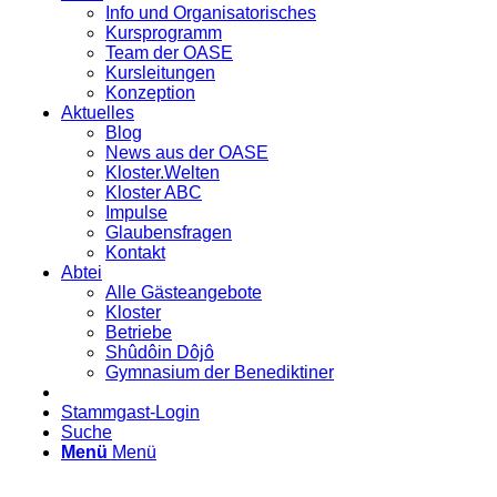
Info und Organisatorisches
Kursprogramm
Team der OASE
Kursleitungen
Konzeption
Aktuelles
Blog
News aus der OASE
Kloster.Welten
Kloster ABC
Impulse
Glaubensfragen
Kontakt
Abtei
Alle Gästeangebote
Kloster
Betriebe
Shûdôin Dôjô
Gymnasium der Benediktiner
Stammgast-Login
Suche
Menü
Menü