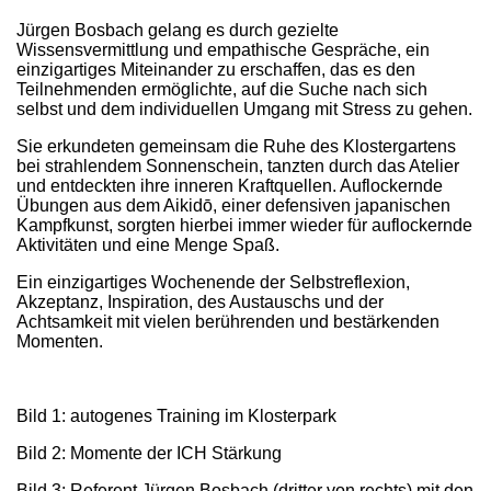
Jürgen Bosbach gelang es durch gezielte
Wissensvermittlung und empathische Gespräche, ein
einzigartiges Miteinander zu erschaffen, das es den
Teilnehmenden ermöglichte, auf die Suche nach sich
selbst und dem individuellen Umgang mit Stress zu gehen.
Sie erkundeten gemeinsam die Ruhe des Klostergartens
bei strahlendem Sonnenschein, tanzten durch das Atelier
und entdeckten ihre inneren Kraftquellen. Auflockernde
Übungen aus dem Aikidō, einer defensiven japanischen
Kampfkunst, sorgten hierbei immer wieder für auflockernde
Aktivitäten und eine Menge Spaß.
Ein einzigartiges Wochenende der Selbstreflexion,
Akzeptanz, Inspiration, des Austauschs und der
Achtsamkeit mit vielen berührenden und bestärkenden
Momenten.
Bild 1: autogenes Training im Klosterpark
Bild 2: Momente der ICH Stärkung
Bild 3: Referent Jürgen Bosbach (dritter von rechts) mit den