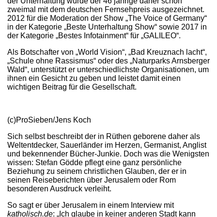
der Unterhaltung wurde der 46 jährige daher schon
zweimal mit dem deutschen Fernsehpreis ausgezeichnet.
2012 für die Moderation der Show „The Voice of Germany“
in der Kategorie „Beste Unterhaltung Show“ sowie 2017 in
der Kategorie „Bestes Infotainment“ für „GALILEO“.
Als Botschafter von „World Vision“, „Bad Kreuznach lacht“,
„Schule ohne Rassismus“ oder des „Naturparks Arnsberger
Wald“, unterstützt er unterschiedlichste Organisationen, um
ihnen ein Gesicht zu geben und leistet damit einen
wichtigen Beitrag für die Gesellschaft.
(c)ProSieben/Jens Koch
Sich selbst beschreibt der in Rüthen geborene daher als
Weltentdecker, Sauerländer im Herzen, Germanist, Anglist
und bekennender Bücher-Junkie. Doch was die Wenigsten
wissen: Stefan Gödde pflegt eine ganz persönliche
Beziehung zu seinem christlichen Glauben, der er in
seinen Reiseberichten über Jerusalem oder Rom
besonderen Ausdruck verleiht.
So sagt er über Jerusalem in einem Interview mit
katholisch.de
: „Ich glaube in keiner anderen Stadt kann