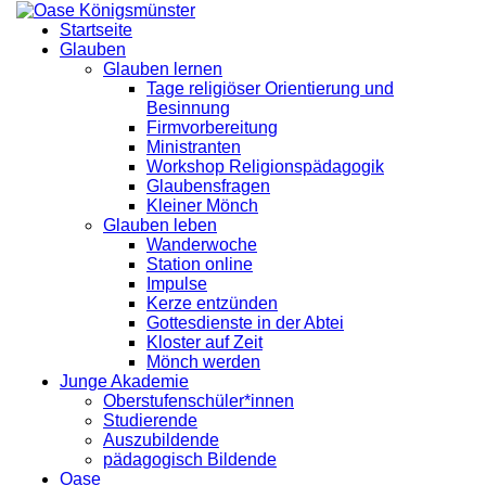
Startseite
Glauben
Glauben lernen
Tage religiöser Orientierung und
Besinnung
Firmvorbereitung
Ministranten
Workshop Religionspädagogik
Glaubensfragen
Kleiner Mönch
Glauben leben
Wanderwoche
Station online
Impulse
Kerze entzünden
Gottesdienste in der Abtei
Kloster auf Zeit
Mönch werden
Junge Akademie
Oberstufenschüler*innen
Studierende
Auszubildende
pädagogisch Bildende
Oase