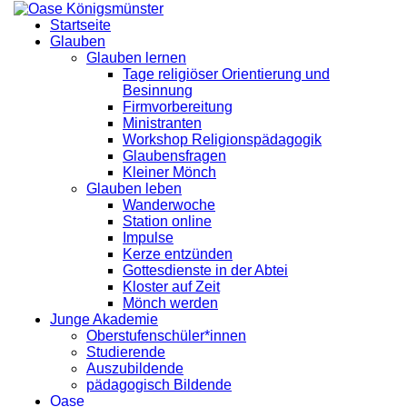
Startseite
Glauben
Glauben lernen
Tage religiöser Orientierung und
Besinnung
Firmvorbereitung
Ministranten
Workshop Religionspädagogik
Glaubensfragen
Kleiner Mönch
Glauben leben
Wanderwoche
Station online
Impulse
Kerze entzünden
Gottesdienste in der Abtei
Kloster auf Zeit
Mönch werden
Junge Akademie
Oberstufenschüler*innen
Studierende
Auszubildende
pädagogisch Bildende
Oase