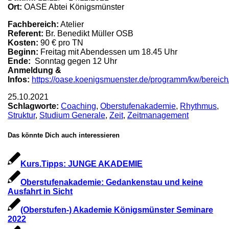
Ort:
OASE Abtei Königsmünster
Fachbereich:
Atelier
Referent:
Br. Benedikt Müller OSB
Kosten:
90 € pro TN
Beginn:
Freitag mit Abendessen um 18.45 Uhr
Ende:
Sonntag gegen 12 Uhr
Anmeldung &
Infos:
https://oase.koenigsmuenster.de/programm/kw/ber
25.10.2021
Schlagworte:
Coaching
,
Oberstufenakademie
,
Rhythmus
,
Struktur
,
Studium Generale
,
Zeit
,
Zeitmanagement
Das könnte Dich auch interessieren
Kurs.Tipps: JUNGE AKADEMIE
Oberstufenakademie: Gedankenstau und keine
Ausfahrt in Sicht
(Oberstufen-) Akademie Königsmünster Seminare
2022