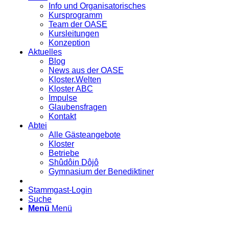
Info und Organisatorisches
Kursprogramm
Team der OASE
Kursleitungen
Konzeption
Aktuelles
Blog
News aus der OASE
Kloster.Welten
Kloster ABC
Impulse
Glaubensfragen
Kontakt
Abtei
Alle Gästeangebote
Kloster
Betriebe
Shûdôin Dôjô
Gymnasium der Benediktiner
Stammgast-Login
Suche
Menü
Menü