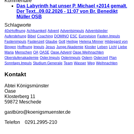
Kommentare
Das Labyrinth hat unser P. Michael +2014 gemalt.
Der Text...
09.02.2026 - 11:07 von Br. Benedikt
Müller OSB
Schlagworte
40xHoffnung
Achtsamkeit
Advent
Adventsimpuls
Adventslieder
Auferstehung
Bibel
Coaching
DOMINO
ESC
Eurovision
Fasten.Impuls
Fastenimpuls
Fastenzeit
Glaube
Gott
Heilige
Helena Minner
Hildegard von
Bingen
Hoffnung
Impuls
Jesus
Junge Akademie
Kloster
Leben
Licht
Liebe
Maria
Menschen
OA
OASE
Oase.Advent
Oase.Weihnachten
Oberstufenakademie
Oster.Impuls
Osterimpuls
Ostern
Osterzeit
Plan
Sonntags.Impuls
Studium Generale
Team
Wasser
Weg
Weihnachten
Kontakt
Abtei Königsmünster
Oase
Klosterberg 11
59872 Meschede
gastbü
ro@koenigsmuenster.de
T
elefon 0291.2995-210