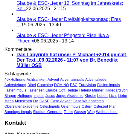
Glaube & ESC-Lieder 12. Sonntag im Jahreskreis:
Se...
22.06.2025 - 21:15
Glaube & ESC-Lieder Dreifaltigkeitssonttag: Eres
t...
15.06.2025 - 13:40
Glaube & ESC-Lieder Pfingsten: Rise lika a
Phoenix
08.06.2025 - 13:14
Kommentare
Das Labyrinth hat unser P. Michael +2014 gemalt.
Der Text...
09.02.2026 - 11:07 von Br. Benedikt
Müller OSB
Schlagworte
40xHoffnung
Achtsamkeit
Advent
Adventsimpuls
Adventslieder
Auferstehung
Bibel
Coaching
DOMINO
ESC
Eurovision
Fasten.Impuls
Fastenimpuls
Fastenzeit
Glaube
Gott
Heilige
Helena Minner
Hildegard von
Bingen
Hoffnung
Impuls
Jesus
Junge Akademie
Kloster
Leben
Licht
Liebe
Maria
Menschen
OA
OASE
Oase.Advent
Oase.Weihnachten
Oberstufenakademie
Oster.Impuls
Osterimpuls
Ostern
Osterzeit
Plan
Sonntags.Impuls
Studium Generale
Team
Wasser
Weg
Weihnachten
Kontakt