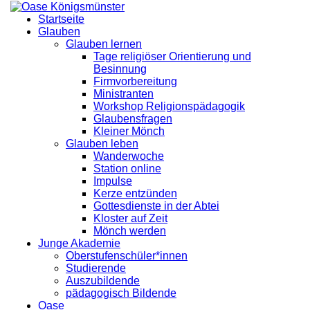
Startseite
Glauben
Glauben lernen
Tage religiöser Orientierung und
Besinnung
Firmvorbereitung
Ministranten
Workshop Religionspädagogik
Glaubensfragen
Kleiner Mönch
Glauben leben
Wanderwoche
Station online
Impulse
Kerze entzünden
Gottesdienste in der Abtei
Kloster auf Zeit
Mönch werden
Junge Akademie
Oberstufenschüler*innen
Studierende
Auszubildende
pädagogisch Bildende
Oase