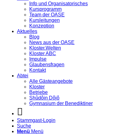
Info und Organisatorisches
Kursprogramm
Team der OASE
Kursleitungen
Konzeption
Aktuelles
Blog
News aus der OASE
Kloster.Welten
Kloster ABC
Impulse
Glaubensfragen
Kontakt
Abtei
Alle Gästeangebote
Kloster
Betriebe
Shûdôin Dôjô
Gymnasium der Benediktiner
Stammgast-Login
Suche
Menü
Menü