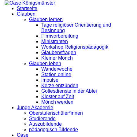
Startseite
Glauben
Glauben lernen
Tage religiöser Orientierung und
Besinnung
Firmvorbereitung
Ministranten
Workshop Religionspädagogik
Glaubensfragen
Kleiner Mönch
Glauben leben
Wanderwoche
Station online
Impulse
Kerze entzünden
Gottesdienste in der Abtei
Kloster auf Zeit
Mönch werden
Junge Akademie
Oberstufenschüler*innen
Studierende
Auszubildende
pädagogisch Bildende
Oase