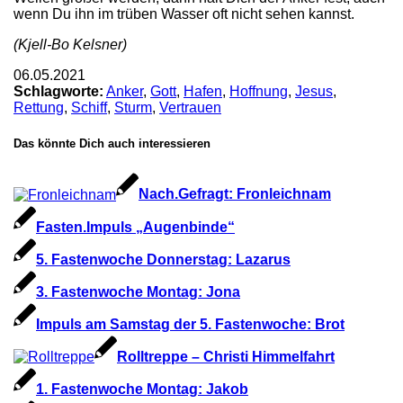
wenn Du ihn im trüben Wasser oft nicht sehen kannst.
(Kjell-Bo Kelsner)
06.05.2021
Schlagworte:
Anker
,
Gott
,
Hafen
,
Hoffnung
,
Jesus
,
Rettung
,
Schiff
,
Sturm
,
Vertrauen
Das könnte Dich auch interessieren
Nach.Gefragt: Fronleichnam
Fasten.Impuls „Augenbinde“
5. Fastenwoche Donnerstag: Lazarus
3. Fastenwoche Montag: Jona
Impuls am Samstag der 5. Fastenwoche: Brot
Rolltreppe – Christi Himmelfahrt
1. Fastenwoche Montag: Jakob