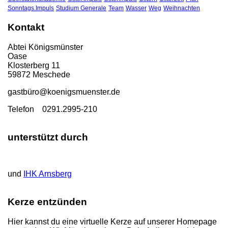
Sonntags.Impuls
Studium Generale
Team
Wasser
Weg
Weihnachten
Kontakt
Abtei Königsmünster
Oase
Klosterberg 11
59872 Meschede
gastbü
ro@koenigsmuenster.de
T
elefon 0291.2995-210
unterstützt durch
und
IHK Arnsberg
Kerze entzünden
Hier kannst du eine virtuelle Kerze auf unserer Homepage