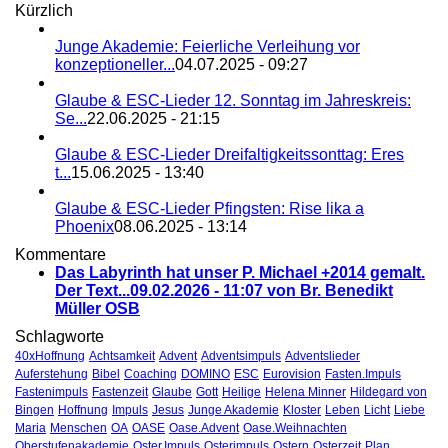
Kürzlich
Junge Akademie: Feierliche Verleihung vor
konzeptioneller...
04.07.2025 - 09:27
Glaube & ESC-Lieder 12. Sonntag im Jahreskreis:
Se...
22.06.2025 - 21:15
Glaube & ESC-Lieder Dreifaltigkeitssonttag: Eres
t...
15.06.2025 - 13:40
Glaube & ESC-Lieder Pfingsten: Rise lika a
Phoenix
08.06.2025 - 13:14
Kommentare
Das Labyrinth hat unser P. Michael +2014 gemalt.
Der Text...
09.02.2026 - 11:07 von Br. Benedikt
Müller OSB
Schlagworte
40xHoffnung
Achtsamkeit
Advent
Adventsimpuls
Adventslieder
Auferstehung
Bibel
Coaching
DOMINO
ESC
Eurovision
Fasten.Impuls
Fastenimpuls
Fastenzeit
Glaube
Gott
Heilige
Helena Minner
Hildegard von
Bingen
Hoffnung
Impuls
Jesus
Junge Akademie
Kloster
Leben
Licht
Liebe
Maria
Menschen
OA
OASE
Oase.Advent
Oase.Weihnachten
Oberstufenakademie
Oster.Impuls
Osterimpuls
Ostern
Osterzeit
Plan