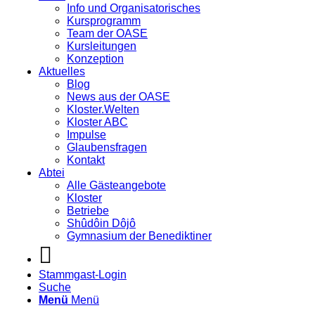
Info und Organisatorisches
Kursprogramm
Team der OASE
Kursleitungen
Konzeption
Aktuelles
Blog
News aus der OASE
Kloster.Welten
Kloster ABC
Impulse
Glaubensfragen
Kontakt
Abtei
Alle Gästeangebote
Kloster
Betriebe
Shûdôin Dôjô
Gymnasium der Benediktiner
Stammgast-Login
Suche
Menü
Menü