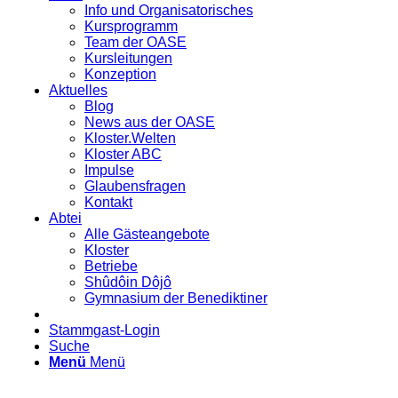
Info und Organisatorisches
Kursprogramm
Team der OASE
Kursleitungen
Konzeption
Aktuelles
Blog
News aus der OASE
Kloster.Welten
Kloster ABC
Impulse
Glaubensfragen
Kontakt
Abtei
Alle Gästeangebote
Kloster
Betriebe
Shûdôin Dôjô
Gymnasium der Benediktiner
Stammgast-Login
Suche
Menü
Menü