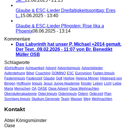
Se...
22.06.2025 - 21:15
Glaube & ESC-Lieder Dreifaltigkeitssonttag: Eres
t...
15.06.2025 - 13:40
Glaube & ESC-Lieder Pfingsten: Rise lika a
Phoenix
08.06.2025 - 13:14
Kommentare
Das Labyrinth hat unser P. Michael +2014 gemalt.
Der Text...
09.02.2026 - 11:07 von Br. Benedikt
Müller OSB
Schlagworte
40xHoffnung
Achtsamkeit
Advent
Adventsimpuls
Adventslieder
Auferstehung
Bibel
Coaching
DOMINO
ESC
Eurovision
Fasten.Impuls
Fastenimpuls
Fastenzeit
Glaube
Gott
Heilige
Helena Minner
Hildegard von
Bingen
Hoffnung
Impuls
Jesus
Junge Akademie
Kloster
Leben
Licht
Liebe
Maria
Menschen
OA
OASE
Oase.Advent
Oase.Weihnachten
Oberstufenakademie
Oster.Impuls
Osterimpuls
Ostern
Osterzeit
Plan
Sonntags.Impuls
Studium Generale
Team
Wasser
Weg
Weihnachten
Kontakt
Abtei Königsmünster
Oase