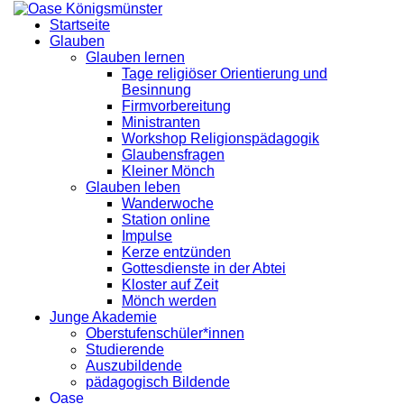
Startseite
Glauben
Glauben lernen
Tage religiöser Orientierung und
Besinnung
Firmvorbereitung
Ministranten
Workshop Religionspädagogik
Glaubensfragen
Kleiner Mönch
Glauben leben
Wanderwoche
Station online
Impulse
Kerze entzünden
Gottesdienste in der Abtei
Kloster auf Zeit
Mönch werden
Junge Akademie
Oberstufenschüler*innen
Studierende
Auszubildende
pädagogisch Bildende
Oase