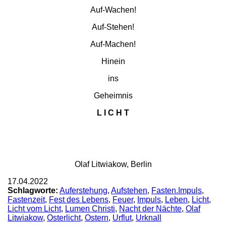
Auf-Wachen!
Auf-Stehen!
Auf-Machen!
Hinein
ins
Geheimnis
L I C H T
Olaf Litwiakow, Berlin
17.04.2022
Schlagworte:
Auferstehung
,
Aufstehen
,
Fasten.Impuls
,
Fastenzeit
,
Fest des Lebens
,
Feuer
,
Impuls
,
Leben
,
Licht
,
Licht vom Licht
,
Lumen Christi
,
Nacht der Nächte
,
Olaf
Litwiakow
,
Osterlicht
,
Ostern
,
Urflut
,
Urknall