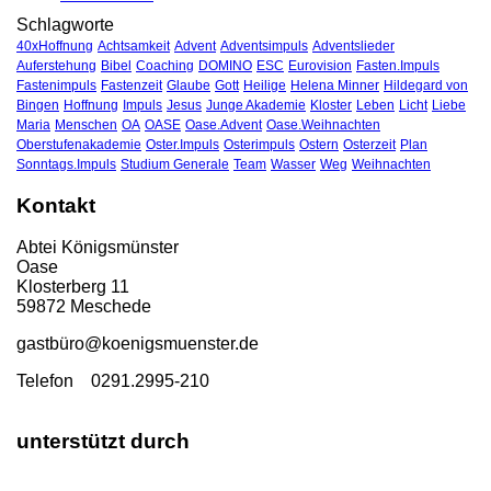
Schlagworte
40xHoffnung
Achtsamkeit
Advent
Adventsimpuls
Adventslieder
Auferstehung
Bibel
Coaching
DOMINO
ESC
Eurovision
Fasten.Impuls
Fastenimpuls
Fastenzeit
Glaube
Gott
Heilige
Helena Minner
Hildegard von
Bingen
Hoffnung
Impuls
Jesus
Junge Akademie
Kloster
Leben
Licht
Liebe
Maria
Menschen
OA
OASE
Oase.Advent
Oase.Weihnachten
Oberstufenakademie
Oster.Impuls
Osterimpuls
Ostern
Osterzeit
Plan
Sonntags.Impuls
Studium Generale
Team
Wasser
Weg
Weihnachten
Kontakt
Abtei Königsmünster
Oase
Klosterberg 11
59872 Meschede
gastbü
ro@koenigsmuenster.de
T
elefon 0291.2995-210
unterstützt durch