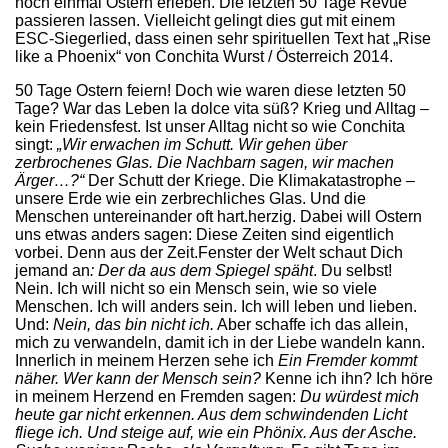
noch einmal Ostern erleben. Die letzten 50 Tage Revue
passieren lassen. Vielleicht gelingt dies gut mit einem
ESC-Siegerlied, dass einen sehr spirituellen Text hat „Rise
like a Phoenix“ von Conchita Wurst / Österreich 2014.
50 Tage Ostern feiern! Doch wie waren diese letzten 50
Tage? War das Leben la dolce vita süß? Krieg und Alltag –
kein Friedensfest. Ist unser Alltag nicht so wie Conchita
singt:
„Wir erwachen im Schutt. Wir gehen über
zerbrochenes Glas. Die Nachbarn sagen, wir machen
Ärger…?“
Der Schutt der Kriege. Die Klimakatastrophe –
unsere Erde wie ein zerbrechliches Glas. Und die
Menschen untereinander oft hart.herzig. Dabei will Ostern
uns etwas anders sagen: Diese Zeiten sind eigentlich
vorbei. Denn aus der Zeit.Fenster der Welt schaut Dich
jemand an
: Der da aus dem Spiegel späht
. Du selbst!
Nein. Ich will nicht so ein Mensch sein, wie so viele
Menschen. Ich will anders sein. Ich will leben und lieben.
Und:
Nein, das bin nicht ich.
Aber schaffe ich das allein,
mich zu verwandeln, damit ich in der Liebe wandeln kann.
Innerlich in meinem Herzen sehe ich
Ein Fremder kommt
näher. Wer kann der Mensch sein?
Kenne ich ihn? Ich höre
in meinem Herzend en Fremden sagen:
Du würdest mich
heute gar nicht erkennen. Aus dem schwindenden Licht
fliege ich. Und steige auf, wie ein Phönix. Aus der Asche.