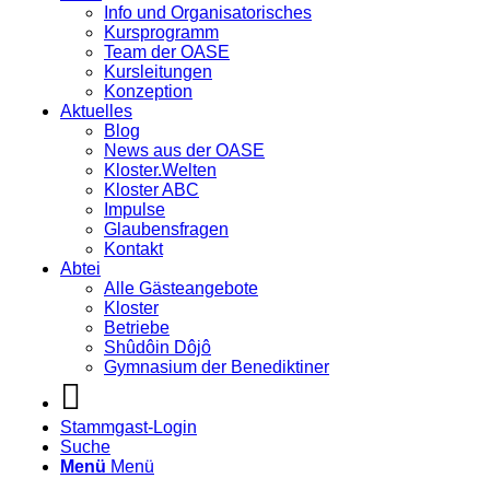
Info und Organisatorisches
Kursprogramm
Team der OASE
Kursleitungen
Konzeption
Aktuelles
Blog
News aus der OASE
Kloster.Welten
Kloster ABC
Impulse
Glaubensfragen
Kontakt
Abtei
Alle Gästeangebote
Kloster
Betriebe
Shûdôin Dôjô
Gymnasium der Benediktiner
Stammgast-Login
Suche
Menü
Menü