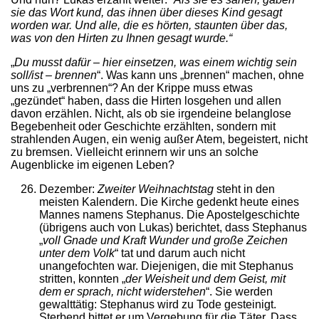
sie das Wort kund, das ihnen über dieses Kind gesagt
worden war. Und alle, die es hörten, staunten über das,
was von den Hirten zu Ihnen gesagt wurde.“
„
Du musst dafür – hier einsetzen, was einem wichtig sein
soll/ist – brennen
“. Was kann uns „brennen“ machen, ohne
uns zu „verbrennen“? An der Krippe muss etwas
„gezündet“ haben, dass die Hirten losgehen und allen
davon erzählen. Nicht, als ob sie irgendeine belanglose
Begebenheit oder Geschichte erzählten, sondern mit
strahlenden Augen, ein wenig außer Atem, begeistert, nicht
zu bremsen. Vielleicht erinnern wir uns an solche
Augenblicke im eigenen Leben?
Dezember:
Zweiter Weihnachtstag
steht in den
meisten Kalendern. Die Kirche gedenkt heute eines
Mannes namens Stephanus. Die Apostelgeschichte
(übrigens auch von Lukas) berichtet, dass Stephanus
„
voll Gnade und Kraft Wunder und große Zeichen
unter dem Volk
“ tat und darum auch nicht
unangefochten war. Diejenigen, die mit Stephanus
stritten, konnten „
der Weisheit und dem Geist, mit
dem er sprach, nicht widerstehen
“. Sie werden
gewalttätig: Stephanus wird zu Tode gesteinigt.
Sterbend bittet er um Vergebung für die Täter. Dass