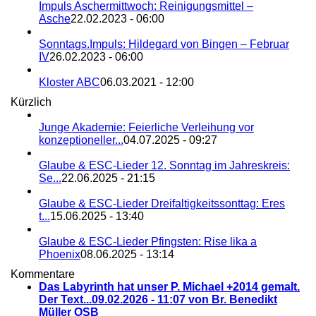
Impuls Aschermittwoch: Reinigungsmittel –
Asche
22.02.2023 - 06:00
Sonntags.Impuls: Hildegard von Bingen – Februar
IV
26.02.2023 - 06:00
Kloster ABC
06.03.2021 - 12:00
Kürzlich
Junge Akademie: Feierliche Verleihung vor
konzeptioneller...
04.07.2025 - 09:27
Glaube & ESC-Lieder 12. Sonntag im Jahreskreis:
Se...
22.06.2025 - 21:15
Glaube & ESC-Lieder Dreifaltigkeitssonttag: Eres
t...
15.06.2025 - 13:40
Glaube & ESC-Lieder Pfingsten: Rise lika a
Phoenix
08.06.2025 - 13:14
Kommentare
Das Labyrinth hat unser P. Michael +2014 gemalt.
Der Text...
09.02.2026 - 11:07 von Br. Benedikt
Müller OSB