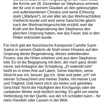
die Kirche am 26. Dezember an Stephanus erinnert,
der für und in seinem Glauben an den gekreuzigten
und auferstandenen Christus und seine Erlösung
starb („Märtyrer“), ist viel älter als das Weihnachtsfest.
Vielleicht wurde und wird seine Geschichte gleich
nach der
Weihnachtsgeschichte
erzählt, weil die
Kraft und die Begeisterung des Stephanus den
gleichen Ursprung haben, wie das Feuer, das in den
Hirten entzündet wurde.
Für mich gibt der französische Komponist Camille Saint-
Saëns in seinem
Oratorio de Noël
einen Hinweis auf den
Ursprung dieser Begeisterung, dieses antreibenden
Feuers, das die Hirten erfahren und aus dem Stephanus
lebt. Es ist die Begegnung mit dem, der mich ganz direkt
meint, seit Anbeginn der Schöpfung.
„Et indendit mihi“
heißt es in einer Arie auf Latein. Seine Intention, seine
Absicht war ich, besser:
bin
ich. Jede und jeder „ich“ mit
meiner Schwachheit und meiner Stärke, mit meiner Lust
und Trägheit. Gott meint mich als heiles und geliebtes
Geschöpf. Nicht die Häufigkeit des Kirchgangs oder die
caritativen Werke sind letztlich wichtig. Es geht um meine
Verbindung mit der Quelle, aus der ich schöpfen kann – für
mein Handeln oder Lassen in der Welt.