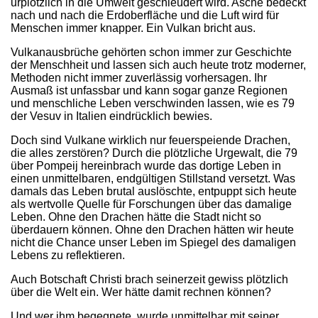
urplötzlich in die Umwelt geschleudert wird. Asche bedeckt
nach und nach die Erdoberfläche und die Luft wird für
Menschen immer knapper. Ein Vulkan bricht aus.
Vulkanausbrüche gehörten schon immer zur Geschichte
der Menschheit und lassen sich auch heute trotz moderner,
Methoden nicht immer zuverlässig vorhersagen. Ihr
Ausmaß ist unfassbar und kann sogar ganze Regionen
und menschliche Leben verschwinden lassen, wie es 79
der Vesuv in Italien eindrücklich bewies.
Doch sind Vulkane wirklich nur feuerspeiende Drachen,
die alles zerstören? Durch die plötzliche Urgewalt, die 79
über Pompeij hereinbrach wurde das dortige Leben in
einen unmittelbaren, endgültigen Stillstand versetzt. Was
damals das Leben brutal auslöschte, entpuppt sich heute
als wertvolle Quelle für Forschungen über das damalige
Leben. Ohne den Drachen hätte die Stadt nicht so
überdauern können. Ohne den Drachen hätten wir heute
nicht die Chance unser Leben im Spiegel des damaligen
Lebens zu reflektieren.
Auch Botschaft Christi brach seinerzeit gewiss plötzlich
über die Welt ein. Wer hätte damit rechnen können?
Und wer ihm begegnete, wurde unmittelbar mit seiner