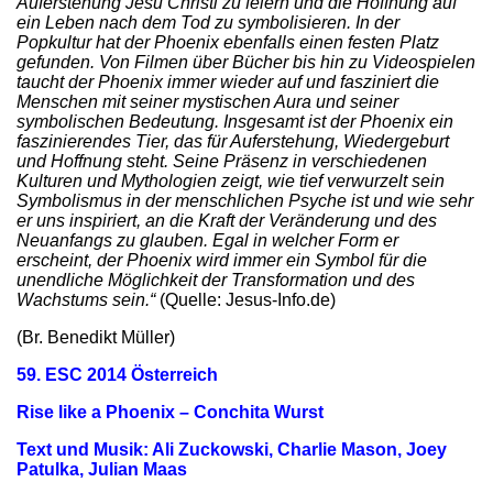
Auferstehung Jesu Christi zu feiern und die Hoffnung auf
ein Leben nach dem Tod zu symbolisieren. In der
Popkultur hat der Phoenix ebenfalls einen festen Platz
gefunden. Von Filmen über Bücher bis hin zu Videospielen
taucht der Phoenix immer wieder auf und fasziniert die
Menschen mit seiner mystischen Aura und seiner
symbolischen Bedeutung. Insgesamt ist der Phoenix ein
faszinierendes Tier, das für Auferstehung, Wiedergeburt
und Hoffnung steht. Seine Präsenz in verschiedenen
Kulturen und Mythologien zeigt, wie tief verwurzelt sein
Symbolismus in der menschlichen Psyche ist und wie sehr
er uns inspiriert, an die Kraft der Veränderung und des
Neuanfangs zu glauben. Egal in welcher Form er
erscheint, der Phoenix wird immer ein Symbol für die
unendliche Möglichkeit der Transformation und des
Wachstums sein.“
(Quelle: Jesus-Info.de)
(Br. Benedikt Müller)
59. ESC 2014 Österreich
Rise like a Phoenix – Conchita Wurst
Text und Musik: Ali Zuckowski, Charlie Mason, Joey
Patulka, Julian Maas