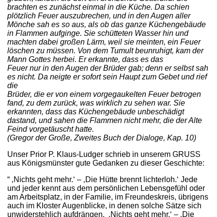
brachten es zunächst einmal in die Küche. Da schien
plötzlich Feuer auszubrechen, und in den Augen aller
Mönche sah es so aus, als ob das ganze Küchengebäude
in Flammen aufginge. Sie schütteten Wasser hin und
machten dabei großen Lärm, weil sie meinten, ein Feuer
löschen zu müssen. Von dem Tumult beunruhigt, kam der
Mann Gottes herbei. Er erkannte, dass es das
Feuer nur in den Augen der Brüder gab; denn er selbst sah
es nicht. Da neigte er sofort sein Haupt zum Gebet und rief
die
Brüder, die er von einem vorgegaukelten Feuer betrogen
fand, zu dem zurück, was wirklich zu sehen war. Sie
erkannten, dass das Küchengebäude unbeschädigt
dastand, und sahen die Flammen nicht mehr, die der Alte
Feind vorgetäuscht hatte.
(Gregor der Große, Zweites Buch der Dialoge, Kap. 10)
Unser Prior P. Klaus-Ludger schrieb in unserem GRUSS
aus Königsmünster gute Gedanken zu dieser Geschichte:
“ ‚Nichts geht mehr.‘ – ‚Die Hütte brennt lichterloh.‘ Jede
und jeder kennt aus dem persönlichen Lebensgefühl oder
am Arbeitsplatz, in der Familie, im Freundeskreis, übrigens
auch im Kloster Augenblicke, in denen solche Sätze sich
unwiderstehlich aufdrängen. ‚Nichts geht mehr.‘ – ‚Die