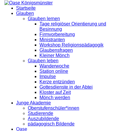
Startseite
Glauben
Glauben lernen
Tage religiöser Orientierung und
Besinnung
Firmvorbereitung
Ministranten
Workshop Religionspädagogik
Glaubensfragen
Kleiner Mönch
Glauben leben
Wanderwoche
Station online
Impulse
Kerze entzünden
Gottesdienste in der Abtei
Kloster auf Zeit
Mönch werden
Junge Akademie
Oberstufenschüler*innen
Studierende
Auszubildende
pädagogisch Bildende
Oase