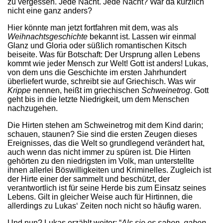
zu vergessen. Jede Nacht. Jede Nacht? War da kürzlich
nicht eine ganz anders?
Hier könnte man jetzt fortfahren mit dem, was als
Weihnachtsgeschichte
bekannt ist. Lassen wir einmal
Glanz und Gloria oder süßlich romantischen Kitsch
beiseite. Was für Botschaft: Der Ursprung allen Lebens
kommt wie jeder Mensch zur Welt! Gott ist anders! Lukas,
von dem uns die Geschichte im ersten Jahrhundert
überliefert wurde, schreibt sie auf Griechisch. Was wir
Krippe
nennen, heißt im griechischen
Schweinetrog
. Gott
geht bis in die letzte Niedrigkeit, um dem Menschen
nachzugehen.
Die Hirten stehen am Schweinetrog mit dem Kind darin;
schauen, staunen? Sie sind die ersten Zeugen dieses
Ereignisses, das die Welt so grundlegend verändert hat,
auch wenn das nicht immer zu spüren ist. Die Hirten
gehörten zu den niedrigsten im Volk, man unterstellte
ihnen allerlei Böswilligkeiten und Kriminelles. Zugleich ist
der Hirte einer der sammelt und beschützt, der
verantwortlich ist für seine Herde bis zum Einsatz seines
Lebens. Gilt in gleicher Weise auch für Hirtinnen, die
allerdings zu Lukas‘ Zeiten noch nicht so häufig waren.
Und nun? Lukas erzählt weiter: “
Als sie es sahen, gaben