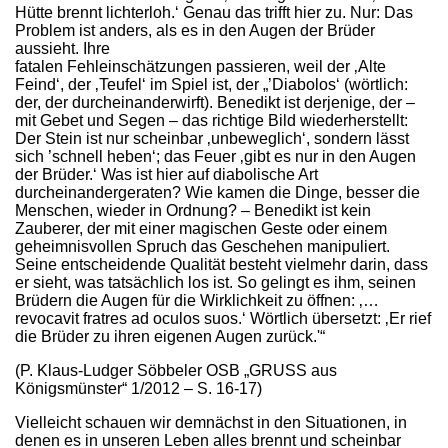
Hütte brennt lichterloh.‘ Genau das trifft hier zu. Nur: Das
Problem ist anders, als es in den Augen der Brüder
aussieht. Ihre
fatalen Fehleinschätzungen passieren, weil der ‚Alte
Feind‘, der ‚Teufel‘ im Spiel ist, der „’Diabolos‘ (wörtlich:
der, der durcheinanderwirft). Benedikt ist derjenige, der –
mit Gebet und Segen – das richtige Bild wiederherstellt:
Der Stein ist nur scheinbar ‚unbeweglich‘, sondern lässt
sich ’schnell heben‘; das Feuer ‚gibt es nur in den Augen
der Brüder.‘ Was ist hier auf diabolische Art
durcheinandergeraten? Wie kamen die Dinge, besser die
Menschen, wieder in Ordnung? – Benedikt ist kein
Zauberer, der mit einer magischen Geste oder einem
geheimnisvollen Spruch das Geschehen manipuliert.
Seine entscheidende Qualität besteht vielmehr darin, dass
er sieht, was tatsächlich los ist. So gelingt es ihm, seinen
Brüdern die Augen für die Wirklichkeit zu öffnen: ‚…
revocavit fratres ad oculos suos.‘ Wörtlich übersetzt: ‚Er rief
die Brüder zu ihren eigenen Augen zurück.'“
(P. Klaus-Ludger Söbbeler OSB „GRUSS aus
Königsmünster“ 1/2012 – S. 16-17)
Vielleicht schauen wir demnächst in den Situationen, in
denen es in unseren Leben alles brennt und scheinbar