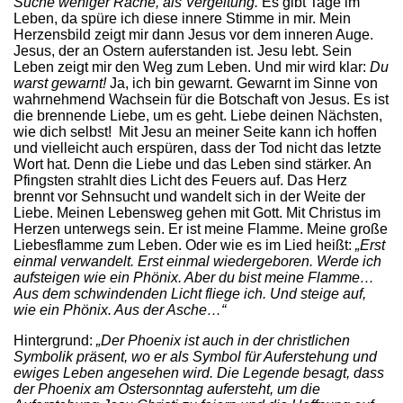
Suche weniger Rache, als Vergeltung.
Es gibt Tage im
Leben, da spüre ich diese innere Stimme in mir. Mein
Herzensbild zeigt mir dann Jesus vor dem inneren Auge.
Jesus, der an Ostern auferstanden ist. Jesu lebt. Sein
Leben zeigt mir den Weg zum Leben. Und mir wird klar:
Du
warst gewarnt!
Ja, ich bin gewarnt. Gewarnt im Sinne von
wahrnehmend Wachsein für die Botschaft von Jesus. Es ist
die brennende Liebe, um es geht. Liebe deinen Nächsten,
wie dich selbst! Mit Jesu an meiner Seite kann ich hoffen
und vielleicht auch erspüren, dass der Tod nicht das letzte
Wort hat. Denn die Liebe und das Leben sind stärker. An
Pfingsten strahlt dies Licht des Feuers auf. Das Herz
brennt vor Sehnsucht und wandelt sich in der Weite der
Liebe. Meinen Lebensweg gehen mit Gott. Mit Christus im
Herzen unterwegs sein. Er ist meine Flamme. Meine große
Liebesflamme zum Leben. Oder wie es im Lied heißt:
„Erst
einmal verwandelt. Erst einmal wiedergeboren. Werde ich
aufsteigen wie ein Phönix. Aber du bist meine Flamme…
Aus dem schwindenden Licht fliege ich. Und steige auf,
wie ein Phönix. Aus der Asche…“
Hintergrund:
„Der Phoenix ist auch in der christlichen
Symbolik präsent, wo er als Symbol für Auferstehung und
ewiges Leben angesehen wird. Die Legende besagt, dass
der Phoenix am Ostersonntag aufersteht, um die