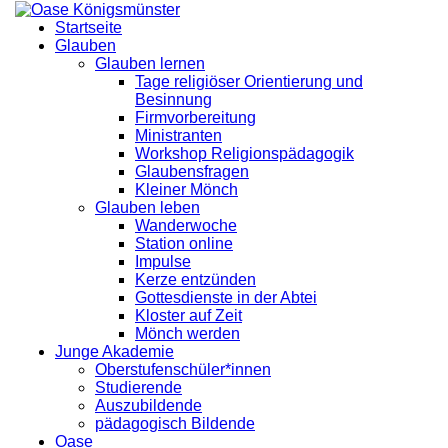
Startseite
Glauben
Glauben lernen
Tage religiöser Orientierung und
Besinnung
Firmvorbereitung
Ministranten
Workshop Religionspädagogik
Glaubensfragen
Kleiner Mönch
Glauben leben
Wanderwoche
Station online
Impulse
Kerze entzünden
Gottesdienste in der Abtei
Kloster auf Zeit
Mönch werden
Junge Akademie
Oberstufenschüler*innen
Studierende
Auszubildende
pädagogisch Bildende
Oase