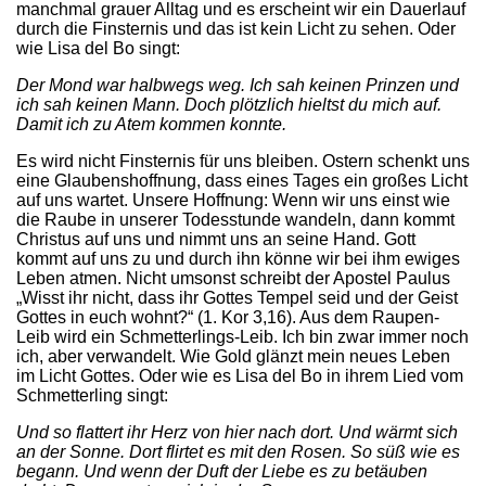
manchmal grauer Alltag und es erscheint wir ein Dauerlauf
durch die Finsternis und das ist kein Licht zu sehen. Oder
wie Lisa del Bo singt:
Der Mond war halbwegs weg. Ich sah keinen Prinzen und
ich sah keinen Mann. Doch plötzlich hieltst du mich auf.
Damit ich zu Atem kommen konnte.
Es wird nicht Finsternis für uns bleiben. Ostern schenkt uns
eine Glaubenshoffnung, dass eines Tages ein großes Licht
auf uns wartet. Unsere Hoffnung: Wenn wir uns einst wie
die Raube in unserer Todesstunde wandeln, dann kommt
Christus auf uns und nimmt uns an seine Hand. Gott
kommt auf uns zu und durch ihn könne wir bei ihm ewiges
Leben atmen. Nicht umsonst schreibt der Apostel Paulus
„Wisst ihr nicht, dass ihr Gottes Tempel seid und der Geist
Gottes in euch wohnt?“ (1. Kor 3,16). Aus dem Raupen-
Leib wird ein Schmetterlings-Leib. Ich bin zwar immer noch
ich, aber verwandelt. Wie Gold glänzt mein neues Leben
im Licht Gottes. Oder wie es Lisa del Bo in ihrem Lied vom
Schmetterling singt:
Und so flattert ihr Herz von hier nach dort. Und wärmt sich
an der Sonne. Dort flirtet es mit den Rosen. So süß wie es
begann. Und wenn der Duft der Liebe es zu betäuben