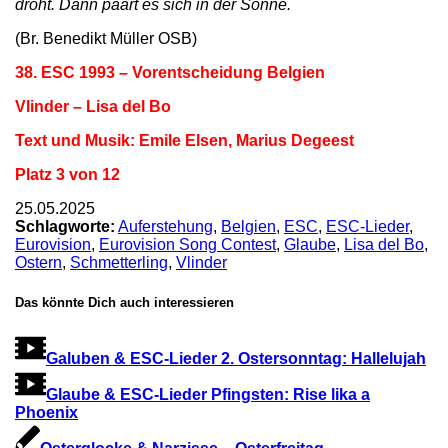
droht. Dann paart es sich in der Sonne.
(Br. Benedikt Müller OSB)
38. ESC 1993 – Vorentscheidung Belgien
Vlinder – Lisa del Bo
Text und Musik: Emile Elsen, Marius Degeest
Platz 3 von 12
25.05.2025
Schlagworte:
Auferstehung
,
Belgien
,
ESC
,
ESC-Lieder
,
Eurovision
,
Eurovision Song Contest
,
Glaube
,
Lisa del Bo
,
Ostern
,
Schmetterling
,
Vlinder
Das könnte Dich auch interessieren
Galuben & ESC-Lieder 2. Ostersonntag: Hallelujah
Glaube & ESC-Lieder Pfingsten: Rise lika a
Phoenix