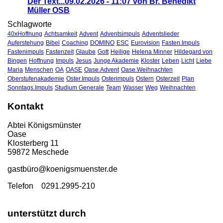
Der Text...
09.02.2026 - 11:07 von Br. Benedikt
Müller OSB
Schlagworte
40xHoffnung
Achtsamkeit
Advent
Adventsimpuls
Adventslieder
Auferstehung
Bibel
Coaching
DOMINO
ESC
Eurovision
Fasten.Impuls
Fastenimpuls
Fastenzeit
Glaube
Gott
Heilige
Helena Minner
Hildegard von
Bingen
Hoffnung
Impuls
Jesus
Junge Akademie
Kloster
Leben
Licht
Liebe
Maria
Menschen
OA
OASE
Oase.Advent
Oase.Weihnachten
Oberstufenakademie
Oster.Impuls
Osterimpuls
Ostern
Osterzeit
Plan
Sonntags.Impuls
Studium Generale
Team
Wasser
Weg
Weihnachten
Kontakt
Abtei Königsmünster
Oase
Klosterberg 11
59872 Meschede
gastbü
ro@koenigsmuenster.de
T
elefon 0291.2995-210
unterstützt durch