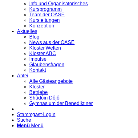
Info und Organisatorisches
Kursprogramm
Team der OASE
Kursleitungen
Konzeption
Aktuelles
Blog
News aus der OASE
Kloster.Welten
Kloster ABC
Impulse
Glaubensfragen
Kontakt
Abtei
Alle Gästeangebote
Kloster
Betriebe
Shûdôin Dôjô
Gymnasium der Benediktiner
Stammgast-Login
Suche
Menü
Menü