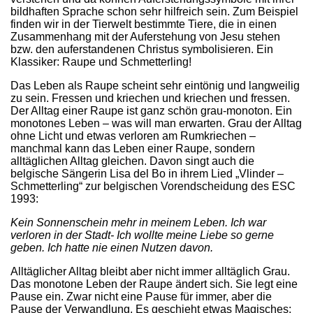
bildhaften Sprache schon sehr hilfreich sein. Zum Beispiel
finden wir in der Tierwelt bestimmte Tiere, die in einen
Zusammenhang mit der Auferstehung von Jesu stehen
bzw. den auferstandenen Christus symbolisieren. Ein
Klassiker: Raupe und Schmetterling!
Das Leben als Raupe scheint sehr eintönig und langweilig
zu sein. Fressen und kriechen und kriechen und fressen.
Der Alltag einer Raupe ist ganz schön grau-monoton. Ein
monotones Leben – was will man erwarten. Grau der Alltag
ohne Licht und etwas verloren am Rumkriechen –
manchmal kann das Leben einer Raupe, sondern
alltäglichen Alltag gleichen. Davon singt auch die
belgische Sängerin Lisa del Bo in ihrem Lied „Vlinder –
Schmetterling“ zur belgischen Vorendscheidung des ESC
1993:
Kein Sonnenschein mehr in meinem Leben. Ich war
verloren in der Stadt- Ich wollte meine Liebe so gerne
geben. Ich hatte nie einen Nutzen davon.
Alltäglicher Alltag bleibt aber nicht immer alltäglich Grau.
Das monotone Leben der Raupe ändert sich. Sie legt eine
Pause ein. Zwar nicht eine Pause für immer, aber die
Pause der Verwandlung. Es geschieht etwas Magisches: