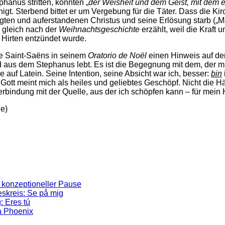
hanus stritten, konnten „
der Weisheit und dem Geist, mit dem e
nigt. Sterbend bittet er um Vergebung für die Täter. Dass die K
en und auferstandenen Christus und seine Erlösung starb („Märty
e gleich nach der
Weihnachtsgeschichte
erzählt, weil die Kraft
 Hirten entzündet wurde.
le Saint-Saëns in seinem
Oratorio de Noël
einen Hinweis auf de
d aus dem Stephanus lebt. Es ist die Begegnung mit dem, der mi
ie auf Latein. Seine Intention, seine Absicht war ich, besser:
bin
 Gott meint mich als heiles und geliebtes Geschöpf. Nicht die Hä
erbindung mit der Quelle, aus der ich schöpfen kann – für mein
ie)
 konzeptioneller Pause
skreis: Se på mig
: Eres tú
a Phoenix