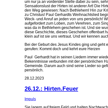
um nur ja an vorderster Stelle dabei zu sein, seh
Sensationslust der Hirten ist anderer Art! Die Hi
den Weg gewiesen: Nach Bethlehem! Hin zur Kri
zu Christus! Paul Gerhardts Weihnachtslied beg
Weck- und Anruf an jeden von uns persönlich! W
aufgefordert zum Loben, zum Verehren, zum Sing
was da in Bethlehem geschehen ist. Und sie wuss
diese Geschichte, dieses Geschehen offenbart h
klein auf ist sie uns vertraut. Und wir kennen au
Bei der Geburt des Jesus Kindes ging un
gerufen: Kommt doch und kehrt eure
Paul Gerhardt hat in seinen Liedern immer wied
Bekenntnisse verbunden mit der persönlichen Ha
Gemeinde. Darum auch sind seine Lieder so gefül
persönlich.
28.12.2023
26.12.: Hirten.Feuer
Impuls
Sie lagern auf freiem Feld und halten Nachtwache