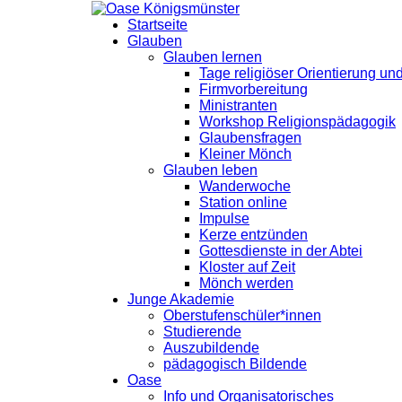
Startseite
Glauben
Glauben lernen
Tage religiöser Orientierung u
Firmvorbereitung
Ministranten
Workshop Religionspädagogik
Glaubensfragen
Kleiner Mönch
Glauben leben
Wanderwoche
Station online
Impulse
Kerze entzünden
Gottesdienste in der Abtei
Kloster auf Zeit
Mönch werden
Junge Akademie
Oberstufenschüler*innen
Studierende
Auszubildende
pädagogisch Bildende
Oase
Info und Organisatorisches