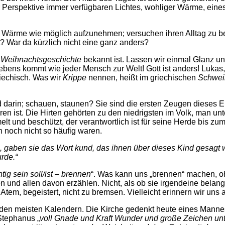
er Perspektive immer verfügbaren Lichtes, wohliger Wärme, ein
iel Wärme wie möglich aufzunehmen; versuchen ihren Alltag zu 
? War da kürzlich nicht eine ganz anders?
s
Weihnachtsgeschichte
bekannt ist. Lassen wir einmal Glanz un
 Lebens kommt wie jeder Mensch zur Welt! Gott ist anders! Lukas
riechisch. Was wir
Krippe
nennen, heißt im griechischen
Schwei
 darin; schauen, staunen? Sie sind die ersten Zeugen dieses E
n ist. Die Hirten gehörten zu den niedrigsten im Volk, man unter
melt und beschützt, der verantwortlich ist für seine Herde bis zu
en noch nicht so häufig waren.
, gaben sie das Wort kund, das ihnen über dieses Kind gesagt w
rde.“
ig sein soll/ist – brennen
“. Was kann uns „brennen“ machen, o
n und allen davon erzählen. Nicht, als ob sie irgendeine belan
Atem, begeistert, nicht zu bremsen. Vielleicht erinnern wir un
n den meisten Kalendern. Die Kirche gedenkt heute eines Mann
Stephanus „
voll Gnade und Kraft Wunder und große Zeichen un