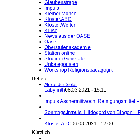
Glaubensfrage
Impuls
Kleiner Mönch
Kloster.ABC
Kloster.Welten
Kurse
News aus der OASE
Oase
Oberstufenakademie
Station online
Studium Generale
Unkategorisiert
Workshop Religionspädagogik
Beliebt
Alexander Sieler
Labyrinth
08.03.2021 - 15:11
Impuls Aschermittwoch: Reinigungsmittel 
Sonntags.Impuls: Hildegard von Bingen – 
Kloster ABC
06.03.2021 - 12:00
Kürzlich