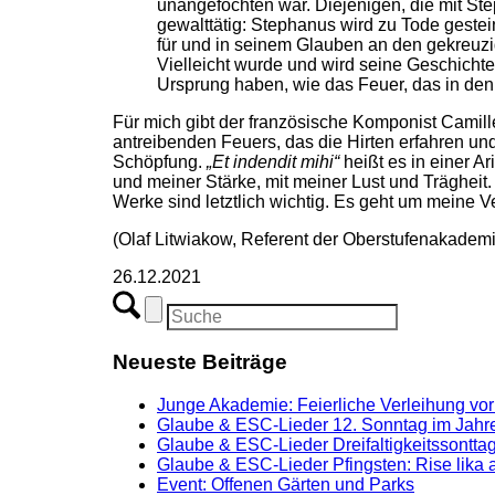
unangefochten war. Diejenigen, die mit Step
gewalttätig: Stephanus wird zu Tode gestei
für und in seinem Glauben an den gekreuzigt
Vielleicht wurde und wird seine Geschicht
Ursprung haben, wie das Feuer, das in den
Für mich gibt der französische Komponist Camil
antreibenden Feuers, das die Hirten erfahren un
Schöpfung.
„Et indendit mihi“
heißt es in einer Ar
und meiner Stärke, mit meiner Lust und Trägheit.
Werke sind letztlich wichtig. Es geht um meine V
(Olaf Litwiakow, Referent der Oberstufenakadem
26.12.2021
Neueste Beiträge
Junge Akademie: Feierliche Verleihung vor
Glaube & ESC-Lieder 12. Sonntag im Jahre
Glaube & ESC-Lieder Dreifaltigkeitssonttag
Glaube & ESC-Lieder Pfingsten: Rise lika 
Event: Offenen Gärten und Parks