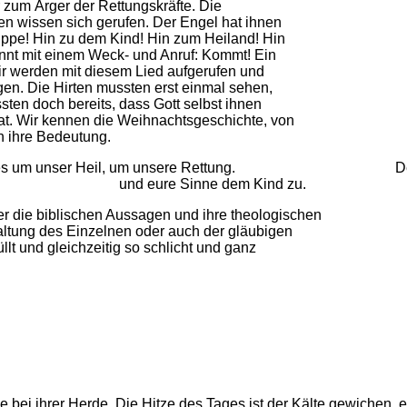
r zum Ärger der Rettungskräfte. Die
rten wissen sich gerufen. Der Engel hat ihnen
ppe! Hin zu dem Kind! Hin zum Heiland! Hin
innt mit einem Weck- und Anruf: Kommt! Ein
ir werden mit diesem Lied aufgerufen und
en. Die Hirten mussten erst einmal sehen,
ten doch bereits, dass Gott selbst ihnen
at. Wir kennen die Weihnachtsgeschichte, von
ch ihre Bedeutung.
d geht es um unser Heil, um unsere Rettung. Deshalb
 Herzen und eure Sinne dem Kind zu.
er die biblischen Aussagen und ihre theologischen
ltung des Einzelnen oder auch der gläubigen
lt und gleichzeitig so schlicht und ganz
 bei ihrer Herde. Die Hitze des Tages ist der Kälte gewichen, e