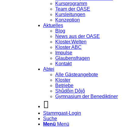
Kursprogramm
Team der OASE
Kursleitungen
Konzeption
Aktuelles
Blog
News aus der OASE
Kloster.Welten
Kloster ABC
Impulse
Glaubensfragen
Kontakt
Abtei
Alle Gästeangebote
Kloster
Betriebe
Shûdôin Dôjô
Gymnasium der Benediktiner
Stammgast-Login
Suche
Menü
Menü