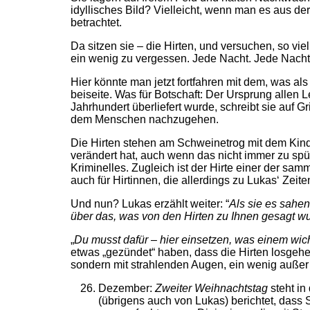
idyllisches Bild? Vielleicht, wenn man es aus d
betrachtet.
Da sitzen sie – die Hirten, und versuchen, so v
ein wenig zu vergessen. Jede Nacht. Jede Nacht
Hier könnte man jetzt fortfahren mit dem, was al
beiseite. Was für Botschaft: Der Ursprung allen
Jahrhundert überliefert wurde, schreibt sie auf G
dem Menschen nachzugehen.
Die Hirten stehen am Schweinetrog mit dem Kind
verändert hat, auch wenn das nicht immer zu spüre
Kriminelles. Zugleich ist der Hirte einer der sam
auch für Hirtinnen, die allerdings zu Lukas‘ Zeit
Und nun? Lukas erzählt weiter: “
Als sie es sahen
über das, was von den Hirten zu Ihnen gesagt wu
„
Du musst dafür – hier einsetzen, was einem wicht
etwas „gezündet“ haben, dass die Hirten losgehe
sondern mit strahlenden Augen, ein wenig außer 
Dezember:
Zweiter Weihnachtstag
steht i
(übrigens auch von Lukas) berichtet, dass 