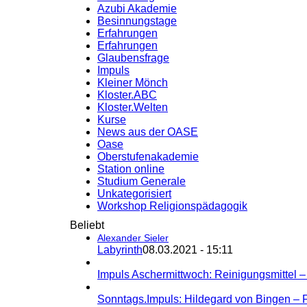
Azubi Akademie
Besinnungstage
Erfahrungen
Erfahrungen
Glaubensfrage
Impuls
Kleiner Mönch
Kloster.ABC
Kloster.Welten
Kurse
News aus der OASE
Oase
Oberstufenakademie
Station online
Studium Generale
Unkategorisiert
Workshop Religionspädagogik
Beliebt
Alexander Sieler
Labyrinth
08.03.2021 - 15:11
Impuls Aschermittwoch: Reinigungsmittel 
Sonntags.Impuls: Hildegard von Bingen – 