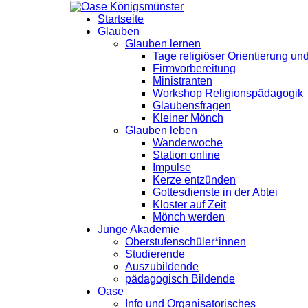
Startseite
Glauben
Glauben lernen
Tage religiöser Orientierung u
Firmvorbereitung
Ministranten
Workshop Religionspädagogik
Glaubensfragen
Kleiner Mönch
Glauben leben
Wanderwoche
Station online
Impulse
Kerze entzünden
Gottesdienste in der Abtei
Kloster auf Zeit
Mönch werden
Junge Akademie
Oberstufenschüler*innen
Studierende
Auszubildende
pädagogisch Bildende
Oase
Info und Organisatorisches