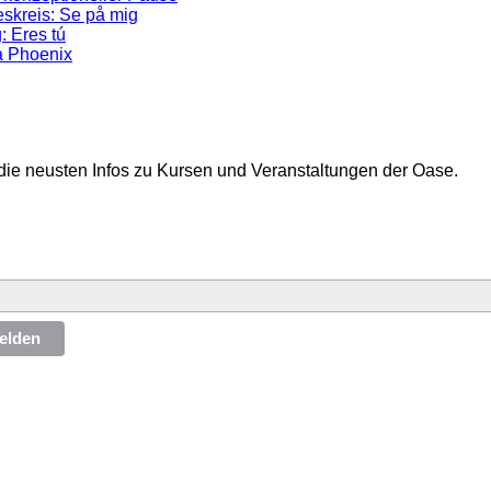
skreis: Se på mig
: Eres tú
a Phoenix
die neusten Infos zu Kursen und Veranstaltungen der Oase.
elden