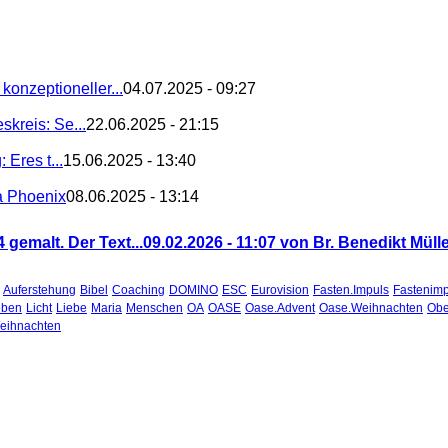
konzeptioneller...
04.07.2025 - 09:27
kreis: Se...
22.06.2025 - 21:15
 Eres t...
15.06.2025 - 13:40
a Phoenix
08.06.2025 - 13:14
 gemalt. Der Text...
09.02.2026 - 11:07 von Br. Benedikt Mül
Auferstehung
Bibel
Coaching
DOMINO
ESC
Eurovision
Fasten.Impuls
Fastenimp
eben
Licht
Liebe
Maria
Menschen
OA
OASE
Oase.Advent
Oase.Weihnachten
Obe
eihnachten