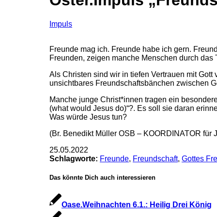
Oster.Impuls „Freund
Impuls
Freunde mag ich. Freunde habe ich gern. Freunde
Freunden, zeigen manche Menschen durch das T
Als Christen sind wir in tiefen Vertrauen mit Gott
unsichtbares Freundschaftsbänchen zwischen Go
Manche junge Christ*innen tragen ein besonde
(what would Jesus do)“?. Es soll sie daran erin
Was würde Jesus tun?
(Br. Benedikt Müller OSB – KOORDINATOR fü
25.05.2022
Schlagworte:
Freunde
,
Freundschaft
,
Gottes Fr
Das könnte Dich auch interessieren
Oase.Weihnachten 6.1.: Heilig Drei König