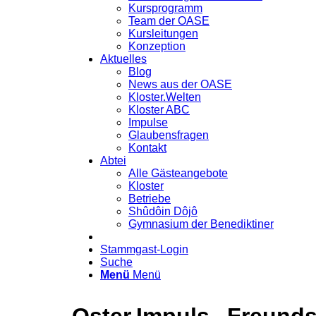
Kursprogramm
Team der OASE
Kursleitungen
Konzeption
Aktuelles
Blog
News aus der OASE
Kloster.Welten
Kloster ABC
Impulse
Glaubensfragen
Kontakt
Abtei
Alle Gästeangebote
Kloster
Betriebe
Shûdôin Dôjô
Gymnasium der Benediktiner
Stammgast-Login
Suche
Menü
Menü