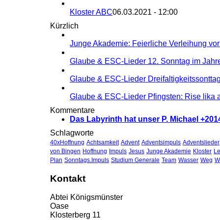
Kloster ABC
06.03.2021 - 12:00
Kürzlich
Junge Akademie: Feierliche Verleihung vor 
Glaube & ESC-Lieder 12. Sonntag im Jahres
Glaube & ESC-Lieder Dreifaltigkeitssonttag:
Glaube & ESC-Lieder Pfingsten: Rise lika 
Kommentare
Das Labyrinth hat unser P. Michael +2014
Schlagworte
40xHoffnung
Achtsamkeit
Advent
Adventsimpuls
Adventslieder
von Bingen
Hoffnung
Impuls
Jesus
Junge Akademie
Kloster
L
Plan
Sonntags.Impuls
Studium Generale
Team
Wasser
Weg
W
Kontakt
Abtei Königsmünster
Oase
Klosterberg 11