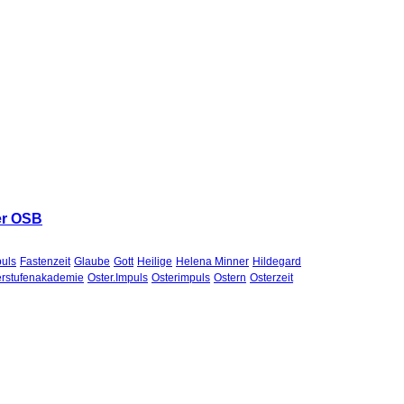
ler OSB
uls
Fastenzeit
Glaube
Gott
Heilige
Helena Minner
Hildegard
rstufenakademie
Oster.Impuls
Osterimpuls
Ostern
Osterzeit