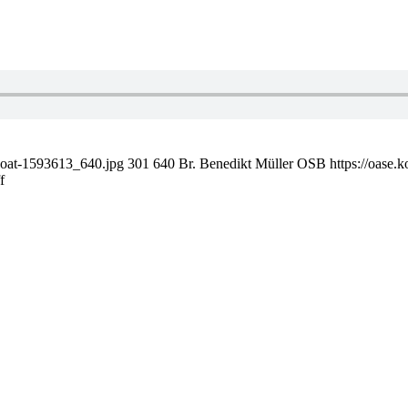
-boat-1593613_640.jpg
301
640
Br. Benedikt Müller OSB
https://oase
f