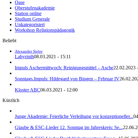
Oase
Oberstufenakademie
Station online
Studium Generale
Unkategorisiert
Workshop Religionspädagogik
Beliebt
Alexander Sieler
Labyrinth
08.03.2021 - 15:11
Impuls Aschermittwoch: Reinigungsmittel – Asche
22.02.2023 
Sonntags.Impuls: Hildegard von Bingen – Februar IV
26.02.20
Kloster ABC
06.03.2021 - 12:00
Kürzlich
Junge Akademie: Feierliche Verleihung vor konzeptioneller...
04
Glaube & ESC-Lieder 12. Sonntag im Jahreskreis: Se...
22.06.2