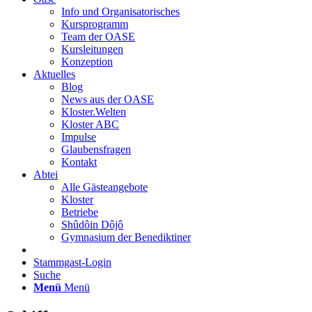
Info und Organisatorisches
Kursprogramm
Team der OASE
Kursleitungen
Konzeption
Aktuelles
Blog
News aus der OASE
Kloster.Welten
Kloster ABC
Impulse
Glaubensfragen
Kontakt
Abtei
Alle Gästeangebote
Kloster
Betriebe
Shûdôin Dôjô
Gymnasium der Benediktiner
Stammgast-Login
Suche
Menü
Menü