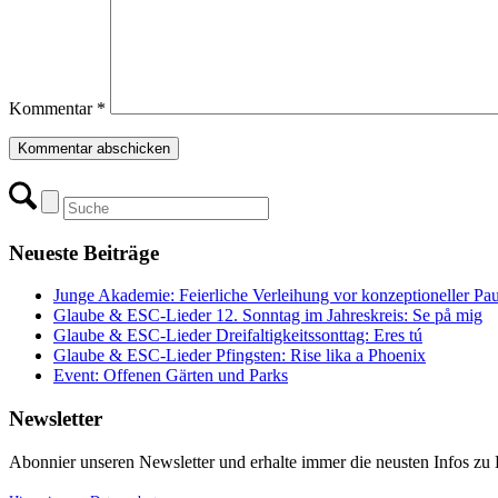
Kommentar
*
Neueste Beiträge
Junge Akademie: Feierliche Verleihung vor konzeptioneller Pa
Glaube & ESC-Lieder 12. Sonntag im Jahreskreis: Se på mig
Glaube & ESC-Lieder Dreifaltigkeitssonttag: Eres tú
Glaube & ESC-Lieder Pfingsten: Rise lika a Phoenix
Event: Offenen Gärten und Parks
Newsletter
Abonnier unseren Newsletter und erhalte immer die neusten Infos zu