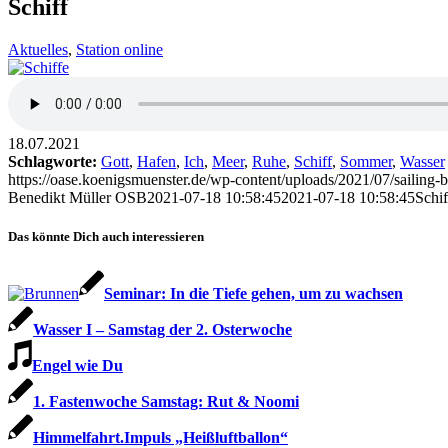
Schiff
Aktuelles
,
Station online
18.07.2021
Schlagworte:
Gott
,
Hafen
,
Ich
,
Meer
,
Ruhe
,
Schiff
,
Sommer
,
Wasser
https://oase.koenigsmuenster.de/wp-content/uploads/2021/07/sailing
Benedikt Müller OSB
2021-07-18 10:58:45
2021-07-18 10:58:45
Schif
Das könnte Dich auch interessieren
Seminar: In die Tiefe gehen, um zu wachsen
Wasser I – Samstag der 2. Osterwoche
Engel wie Du
1. Fastenwoche Samstag: Rut & Noomi
Himmelfahrt.Impuls „Heißluftballon“