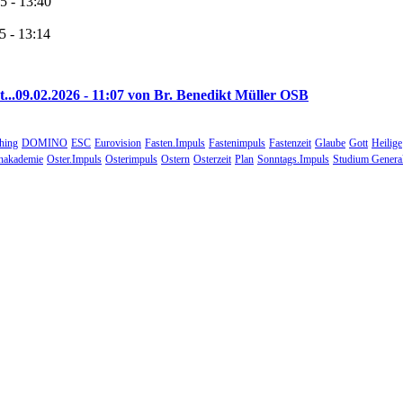
5 - 13:40
5 - 13:14
...
09.02.2026 - 11:07 von Br. Benedikt Müller OSB
hing
DOMINO
ESC
Eurovision
Fasten.Impuls
Fastenimpuls
Fastenzeit
Glaube
Gott
Heilige
nakademie
Oster.Impuls
Osterimpuls
Ostern
Osterzeit
Plan
Sonntags.Impuls
Studium Genera