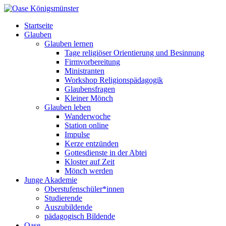
Startseite
Glauben
Glauben lernen
Tage religiöser Orientierung und Besinnung
Firmvorbereitung
Ministranten
Workshop Religionspädagogik
Glaubensfragen
Kleiner Mönch
Glauben leben
Wanderwoche
Station online
Impulse
Kerze entzünden
Gottesdienste in der Abtei
Kloster auf Zeit
Mönch werden
Junge Akademie
Oberstufenschüler*innen
Studierende
Auszubildende
pädagogisch Bildende
Oase