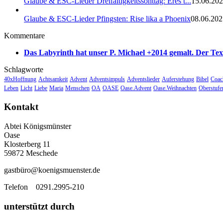
Glaube & ESC-Lieder Dreifaltigkeitssonttag: Eres t...
15.06.202
Glaube & ESC-Lieder Pfingsten: Rise lika a Phoenix
08.06.202
Kommentare
Das Labyrinth hat unser P. Michael +2014 gemalt. Der Text
Schlagworte
40xHoffnung
Achtsamkeit
Advent
Adventsimpuls
Adventslieder
Auferstehung
Bibel
Coac
Leben
Licht
Liebe
Maria
Menschen
OA
OASE
Oase.Advent
Oase.Weihnachten
Oberstufe
Kontakt
Abtei Königsmünster
Oase
Klosterberg 11
59872 Meschede
gastbü
ro@koenigsmuenster.de
T
elefon 0291.2995-210
unterstützt durch